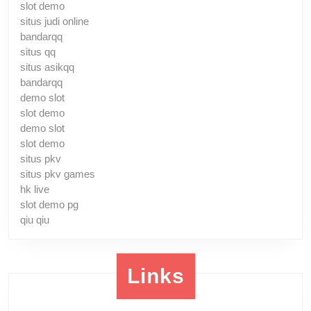
slot demo
situs judi online
bandarqq
situs qq
situs asikqq
bandarqq
demo slot
slot demo
demo slot
slot demo
situs pkv
situs pkv games
hk live
slot demo pg
qiu qiu
Links