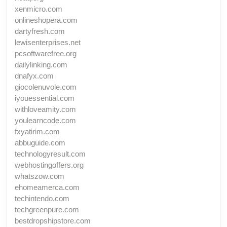
xenmicro.com
onlineshopera.com
dartyfresh.com
lewisenterprises.net
pcsoftwarefree.org
dailylinking.com
dnafyx.com
giocolenuvole.com
iyouessential.com
withloveamity.com
youlearncode.com
fxyatirim.com
abbuguide.com
technologyresult.com
webhostingoffers.org
whatszow.com
ehomeamerca.com
techintendo.com
techgreenpure.com
bestdropshipstore.com