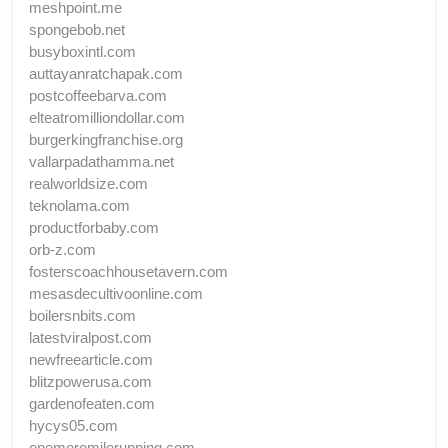
meshpoint.me
spongebob.net
busyboxintl.com
auttayanratchapak.com
postcoffeebarva.com
elteatromilliondollar.com
burgerkingfranchise.org
vallarpadathamma.net
realworldsize.com
teknolama.com
productforbaby.com
orb-z.com
fosterscoachhousetavern.com
mesasdecultivoonline.com
boilersnbits.com
latestviralpost.com
newfreearticle.com
blitzpowerusa.com
gardenofeaten.com
hycys05.com
onemoremilerunning.com