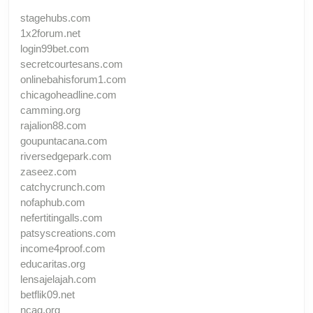
stagehubs.com
1x2forum.net
login99bet.com
secretcourtesans.com
onlinebahisforum1.com
chicagoheadline.com
camming.org
rajalion88.com
goupuntacana.com
riversedgepark.com
zaseez.com
catchycrunch.com
nofaphub.com
nefertitingalls.com
patsyscreations.com
income4proof.com
educaritas.org
lensajelajah.com
betflik09.net
ncaq.org