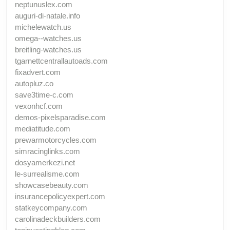
neptunuslex.com
auguri-di-natale.info
michelewatch.us
omega--watches.us
breitling-watches.us
tgarnettcentrallautoads.com
fixadvert.com
autopluz.co
save3time-c.com
vexonhcf.com
demos-pixelsparadise.com
mediatitude.com
prewarmotorcycles.com
simracinglinks.com
dosyamerkezi.net
le-surrealisme.com
showcasebeauty.com
insurancepolicyexpert.com
statkeycompany.com
carolinadeckbuilders.com