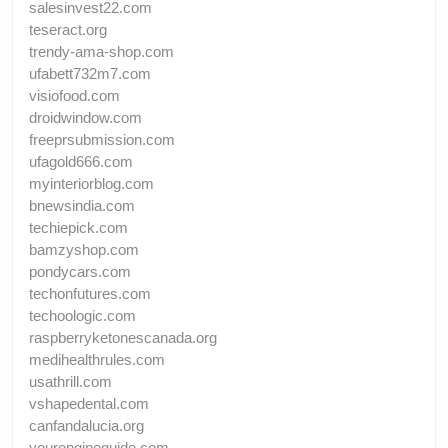
salesinvest22.com
teseract.org
trendy-ama-shop.com
ufabett732m7.com
visiofood.com
droidwindow.com
freeprsubmission.com
ufagold666.com
myinteriorblog.com
bnewsindia.com
techiepick.com
bamzyshop.com
pondycars.com
techonfutures.com
techoologic.com
raspberryketonescanada.org
medihealthrules.com
usathrill.com
vshapedental.com
canfandalucia.org
yourengineguide.com