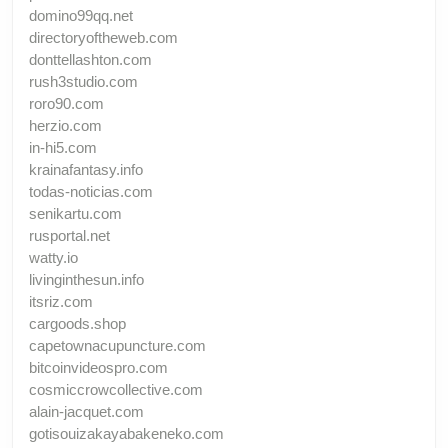
domino99qq.net
directoryoftheweb.com
donttellashton.com
rush3studio.com
roro90.com
herzio.com
in-hi5.com
krainafantasy.info
todas-noticias.com
senikartu.com
rusportal.net
watty.io
livinginthesun.info
itsriz.com
cargoods.shop
capetownacupuncture.com
bitcoinvideospro.com
cosmiccrowcollective.com
alain-jacquet.com
gotisouizakayabakeneko.com