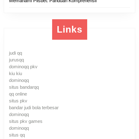
Memahami Plisbet: Panduan Komprehensif
Links
judi qq
jurusqq
dominoqq pkv
kiu kiu
dominoqq
situs bandarqq
qq online
situs pkv
bandar judi bola terbesar
dominoqq
situs pkv games
dominoqq
situs qq