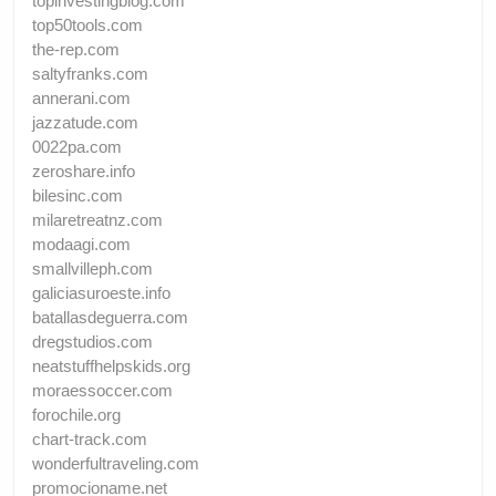
topinvestingblog.com
top50tools.com
the-rep.com
saltyfranks.com
annerani.com
jazzatude.com
0022pa.com
zeroshare.info
bilesinc.com
milaretreatnz.com
modaagi.com
smallvilleph.com
galiciasuroeste.info
batallasdeguerra.com
dregstudios.com
neatstuffhelpskids.org
moraessoccer.com
forochile.org
chart-track.com
wonderfultraveling.com
promocioname.net