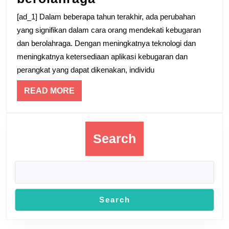
Lgogacor
[ad_1] Dalam beberapa tahun terakhir, ada perubahan
mengubah
yang signifikan dalam cara orang mendekati kebugaran
cara
dan berolahraga. Dengan meningkatnya teknologi dan
meningkatnya ketersediaan aplikasi kebugaran dan
kita
perangkat yang dapat dikenakan, individu
berolahraga
READ
READ MORE
MORE
Search
Search