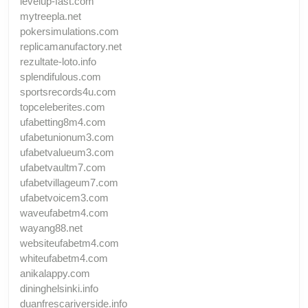
levelup-fast.com
mytreepla.net
pokersimulations.com
replicamanufactory.net
rezultate-loto.info
splendifulous.com
sportsrecords4u.com
topceleberites.com
ufabetting8m4.com
ufabetunionum3.com
ufabetvalueum3.com
ufabetvaultm7.com
ufabetvillageum7.com
ufabetvoicem3.com
waveufabetm4.com
wayang88.net
websiteufabetm4.com
whiteufabetm4.com
anikalappy.com
dininghelsinki.info
duanfrescariverside.info