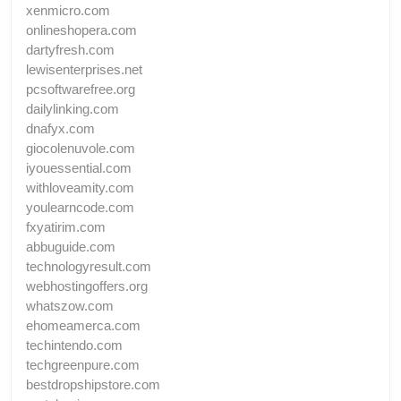
xenmicro.com
onlineshopera.com
dartyfresh.com
lewisenterprises.net
pcsoftwarefree.org
dailylinking.com
dnafyx.com
giocolenuvole.com
iyouessential.com
withloveamity.com
youlearncode.com
fxyatirim.com
abbuguide.com
technologyresult.com
webhostingoffers.org
whatszow.com
ehomeamerca.com
techintendo.com
techgreenpure.com
bestdropshipstore.com