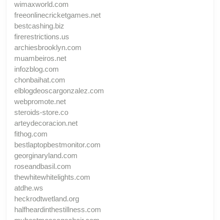
wimaxworld.com
freeonlinecricketgames.net
bestcashing.biz
firerestrictions.us
archiesbrooklyn.com
muambeiros.net
infozblog.com
chonbaihat.com
elblogdeoscargonzalez.com
webpromote.net
steroids-store.co
arteydecoracion.net
fithog.com
bestlaptopbestmonitor.com
georginaryland.com
roseandbasil.com
thewhitewhitelights.com
atdhe.ws
heckrodtwetland.org
halfheardinthestillness.com