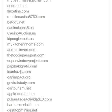
mybestmassagechair.com
ericreed.net
fluxetine.com
mobilecasino8760.com
betqq3.net
casinoloans5.us
CasinoAuction.us
kipooglecouk.us
mykitchennhome.com
aumoulinvert.com
thefoodiepassport.com
superwindowproject.com
papibakigrafo.com
icanhazjs.com
canimpact.org
goviralstudy.com
cartourism.net
apple-cores.com
pulserasdeactividad10.com
barbaracarlotti.com
desktopmining.net