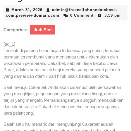
March
March 31, 2026
admin@freecellphonedatabase-
|
31,
admin@freecellphonedatabase-
com.preview-domain.com
0 Comment
3:59 pm
|
|
2026
com.preview-
domain.com
Categories:
Judi Slot
[ad_1]
Terletak di jantung hutan hujan Indonesia yang subur, terdapat
permata tersembunyi yang menunggu untuk ditemukan oleh
wisatawan pemberani. Cakarbet, sebuah desa kecil di Jawa
Barat, adalah surga sejati bagi mereka yang mencari pelarian
yang damai dan otentik dari hiruk pikuk kehidupan kota.
Saat menuju Cakarbet, Anda akan disambut oleh persawahan
yang menghijau, pegunungan yang menjulang tinggi, dan air
terjun yang mengalir. Pemandangannya sungguh menakjubkan,
dan tak heran jika Cakarbet sering disebut sebagai surganya
para pelancong.
Salah satu hal menarik dari mengunjungi Cakarbet adalah
kesempatan untuk membenamkan diri dalam budaya lokal.