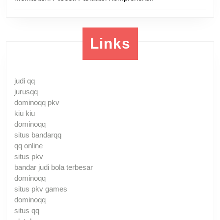
Links
judi qq
jurusqq
dominoqq pkv
kiu kiu
dominoqq
situs bandarqq
qq online
situs pkv
bandar judi bola terbesar
dominoqq
situs pkv games
dominoqq
situs qq