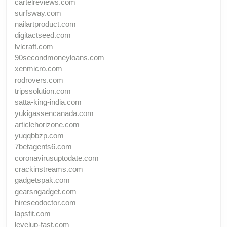
cartelreviews.com
surfsway.com
nailartproduct.com
digitactseed.com
lvlcraft.com
90secondmoneyloans.com
xenmicro.com
rodrovers.com
tripssolution.com
satta-king-india.com
yukigassencanada.com
articlehorizone.com
yuqqbbzp.com
7betagents6.com
coronavirusuptodate.com
crackinstreams.com
gadgetspak.com
gearsngadget.com
hireseodoctor.com
lapsfit.com
levelup-fast.com