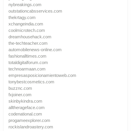
nybreakings.com
outstationcabsservices.com
thekrtagy.com
xchangeindia.com
coolmicrotech.com
dreamhousehack.com
the-techteacher.com
automobilenews-online.com
fashionalltimes.com
totaldigitalforum.com
technoarmaan.com
empresasposicionamientoweb.com
tonybestcosmetics.com
buzznc.com
fxjoiner.com
skinbykindra.com
alltherageface.com
codenational.com
progameexplorer.com
rockislandroastery.com