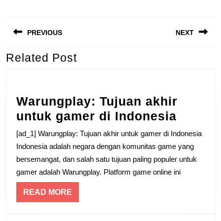
Post
PREVIOUS
NEXT
navigation
Related Post
Previous
Next
post:
post:
Warungplay: Tujuan akhir
Warung
untuk gamer di Indonesia
Tujuan
[ad_1] Warungplay: Tujuan akhir untuk gamer di Indonesia
akhir
Indonesia adalah negara dengan komunitas game yang
untuk
bersemangat, dan salah satu tujuan paling populer untuk
gamer adalah Warungplay. Platform game online ini
gamer
di
READ
READ MORE
Indone
MORE