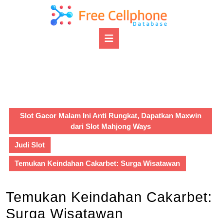
Skip
to
content
Open
Skip
Button
to
content
Slot Gacor Malam Ini Anti Rungkat, Dapatkan Maxwin
dari Slot Mahjong Ways
Judi Slot
Temukan Keindahan Cakarbet: Surga Wisatawan
Temukan Keindahan Cakarbet:
Surga Wisatawan