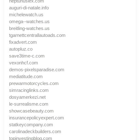
neptunuslex.com
auguri-di-natale.info
michelewatch.us
omega--watches.us
breitling-watches.us
tgarnettcentrallautoads.com
fixadvert.com
autopluz.co
save3time-c.com
vexonhcf.com
demos-pixelsparadise.com
mediatitude.com
prewarmotorcycles.com
simracinglinks.com
dosyamerkezi.net
le-surrealisme.com
showcasebeauty.com
insurancepolicyexpert.com
statkeycompany.com
carolinadeckbuilders.com
topinvestingblog.com