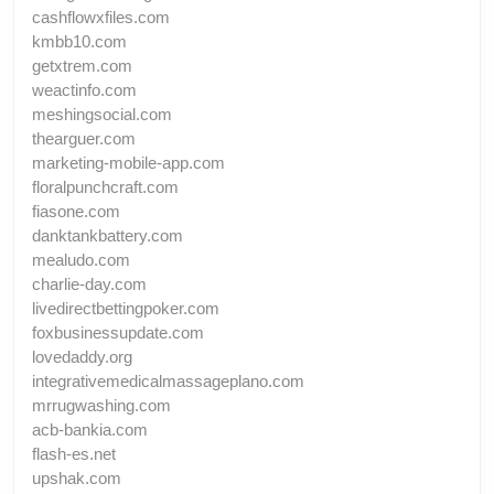
cashflowxfiles.com
kmbb10.com
getxtrem.com
weactinfo.com
meshingsocial.com
thearguer.com
marketing-mobile-app.com
floralpunchcraft.com
fiasone.com
danktankbattery.com
mealudo.com
charlie-day.com
livedirectbettingpoker.com
foxbusinessupdate.com
lovedaddy.org
integrativemedicalmassageplano.com
mrrugwashing.com
acb-bankia.com
flash-es.net
upshak.com