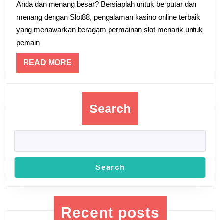
Berpu
Anda dan menang besar? Bersiaplah untuk berputar dan
dan
menang dengan Slot88, pengalaman kasino online terbaik
yang menawarkan beragam permainan slot menarik untuk
Mena
pemain
deng
Slot8
READ
READ MORE
MORE
Search
Search
Recent posts