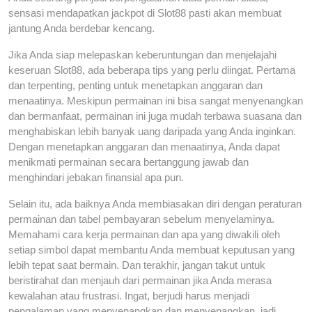
sensasi mendapatkan jackpot di Slot88 pasti akan membuat
jantung Anda berdebar kencang.
Jika Anda siap melepaskan keberuntungan dan menjelajahi
keseruan Slot88, ada beberapa tips yang perlu diingat. Pertama
dan terpenting, penting untuk menetapkan anggaran dan
menaatinya. Meskipun permainan ini bisa sangat menyenangkan
dan bermanfaat, permainan ini juga mudah terbawa suasana dan
menghabiskan lebih banyak uang daripada yang Anda inginkan.
Dengan menetapkan anggaran dan menaatinya, Anda dapat
menikmati permainan secara bertanggung jawab dan
menghindari jebakan finansial apa pun.
Selain itu, ada baiknya Anda membiasakan diri dengan peraturan
permainan dan tabel pembayaran sebelum menyelaminya.
Memahami cara kerja permainan dan apa yang diwakili oleh
setiap simbol dapat membantu Anda membuat keputusan yang
lebih tepat saat bermain. Dan terakhir, jangan takut untuk
beristirahat dan menjauh dari permainan jika Anda merasa
kewalahan atau frustrasi. Ingat, berjudi harus menjadi
pengalaman yang menyenangkan dan menyenangkan, jadi