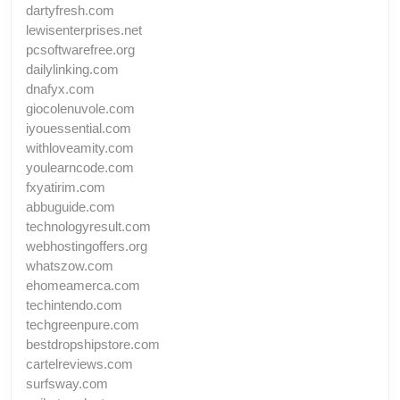
dartyfresh.com
lewisenterprises.net
pcsoftwarefree.org
dailylinking.com
dnafyx.com
giocolenuvole.com
iyouessential.com
withloveamity.com
youlearncode.com
fxyatirim.com
abbuguide.com
technologyresult.com
webhostingoffers.org
whatszow.com
ehomeamerca.com
techintendo.com
techgreenpure.com
bestdropshipstore.com
cartelreviews.com
surfsway.com