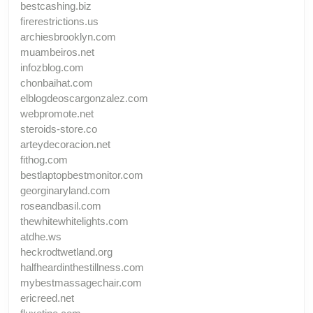
bestcashing.biz
firerestrictions.us
archiesbrooklyn.com
muambeiros.net
infozblog.com
chonbaihat.com
elblogdeoscargonzalez.com
webpromote.net
steroids-store.co
arteydecoracion.net
fithog.com
bestlaptopbestmonitor.com
georginaryland.com
roseandbasil.com
thewhitewhitelights.com
atdhe.ws
heckrodtwetland.org
halfheardinthestillness.com
mybestmassagechair.com
ericreed.net