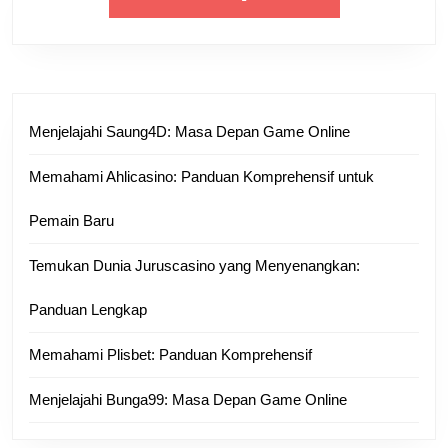
Menjelajahi Saung4D: Masa Depan Game Online
Memahami Ahlicasino: Panduan Komprehensif untuk
Pemain Baru
Temukan Dunia Juruscasino yang Menyenangkan:
Panduan Lengkap
Memahami Plisbet: Panduan Komprehensif
Menjelajahi Bunga99: Masa Depan Game Online