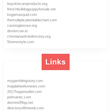
buyskincareproducts.org
frenchbulldogpuppyforsale.net
kogamasquid.com
themultiplicationtablechart.com
casinoglamour.org
dextercoin.io
christianarticledirectory.org
5homestyle.com
Links
mygamblingstory.com
majalahwekonews.com
2017hoganoutlet.com
pelmanec.com
domino99qq.net
directoryoftheweb.com