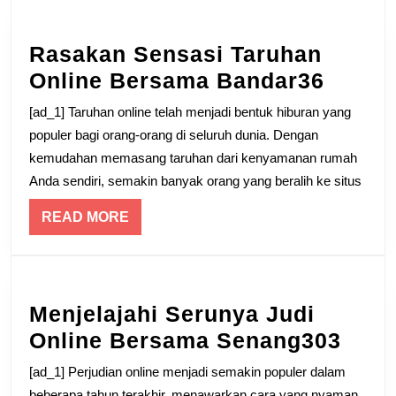
Rasakan Sensasi Taruhan
Rasak
Online Bersama Bandar36
Sensa
[ad_1] Taruhan online telah menjadi bentuk hiburan yang
Taruh
populer bagi orang-orang di seluruh dunia. Dengan
Onlin
kemudahan memasang taruhan dari kenyamanan rumah
Anda sendiri, semakin banyak orang yang beralih ke situs
Bersa
Banda
READ
READ MORE
MORE
Menjelajahi Serunya Judi
Menj
Online Bersama Senang303
Seru
[ad_1] Perjudian online menjadi semakin populer dalam
Judi
beberapa tahun terakhir, menawarkan cara yang nyaman