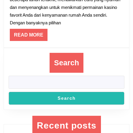
Onli
dan menyenangkan untuk menikmati permainan kasino
favorit Anda dari kenyamanan rumah Anda sendiri.
Ber
Dengan banyaknya pilihan
Sena
READ
READ MORE
MORE
Search
Search
Recent posts