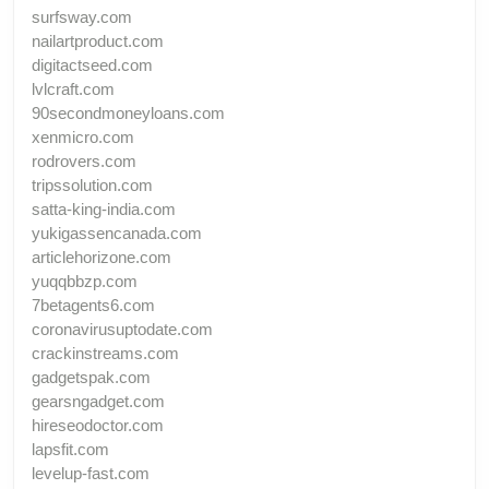
surfsway.com
nailartproduct.com
digitactseed.com
lvlcraft.com
90secondmoneyloans.com
xenmicro.com
rodrovers.com
tripssolution.com
satta-king-india.com
yukigassencanada.com
articlehorizone.com
yuqqbbzp.com
7betagents6.com
coronavirusuptodate.com
crackinstreams.com
gadgetspak.com
gearsngadget.com
hireseodoctor.com
lapsfit.com
levelup-fast.com