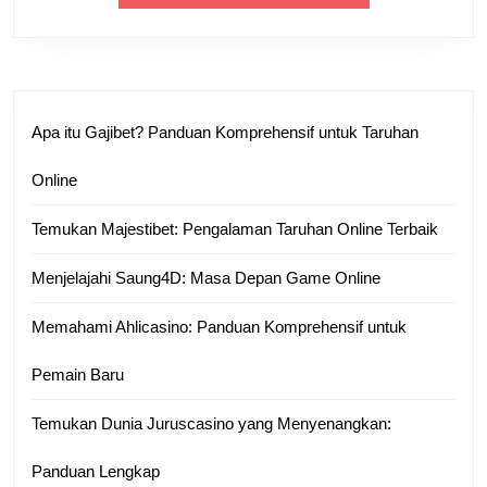
Apa itu Gajibet? Panduan Komprehensif untuk Taruhan
Online
Temukan Majestibet: Pengalaman Taruhan Online Terbaik
Menjelajahi Saung4D: Masa Depan Game Online
Memahami Ahlicasino: Panduan Komprehensif untuk
Pemain Baru
Temukan Dunia Juruscasino yang Menyenangkan:
Panduan Lengkap