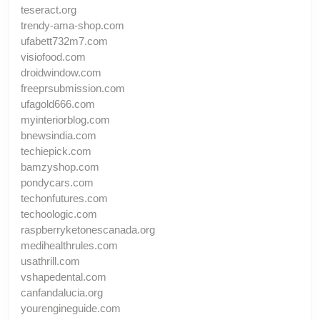
teseract.org
trendy-ama-shop.com
ufabett732m7.com
visiofood.com
droidwindow.com
freeprsubmission.com
ufagold666.com
myinteriorblog.com
bnewsindia.com
techiepick.com
bamzyshop.com
pondycars.com
techonfutures.com
techoologic.com
raspberryketonescanada.org
medihealthrules.com
usathrill.com
vshapedental.com
canfandalucia.org
yourengineguide.com