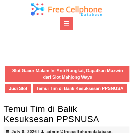
Skip
to
content
Open
Skip
Button
to
content
Slot Gacor Malam Ini Anti Rungkat, Dapatkan Maxwin
dari Slot Mahjong Ways
Judi Slot
Temui Tim di Balik Kesuksesan PPSNUSA
Temui Tim di Balik
Kesuksesan PPSNUSA
July
July 8, 2026
admin@freecellphonedatabase-
|