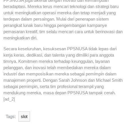
PPSNUSA juga dikenal dengan inovasi dan kemampuan
beradaptasi. Mereka terus mencari teknologi dan strategi baru
untuk meningkatkan operasi mereka dan tetap menjadi yang
terdepan dalam persaingan. Mulai dari penerapan sistem
perangkat lunak baru hingga pengembangan kampanye
pemasaran kreatif, tim selalu mencari cara untuk berinovasi dan
meningkatkan diri.
Secara keseluruhan, kesuksesan PPSNUSA tidak lepas dari
kerja keras, dedikasi, dan talenta yang dimiliki para anggota
timnya. Komitmen mereka terhadap keunggulan, layanan
pelanggan, dan inovasi telah membedakan mereka dalam
industri dan memposisikan mereka sebagai pemimpin dalam
manajemen properti. Dengan Sarah Johnson dan Michael Smith
sebagai pemimpin, serta tim profesional terampil yang
mendukung mereka, masa depan PPSNUSA tampak cerah.
[ad_2]
Tags:
slot