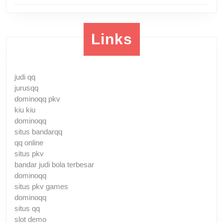
Links
judi qq
jurusqq
dominoqq pkv
kiu kiu
dominoqq
situs bandarqq
qq online
situs pkv
bandar judi bola terbesar
dominoqq
situs pkv games
dominoqq
situs qq
slot demo