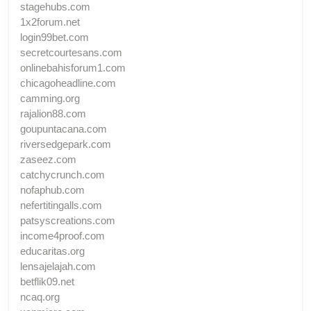
stagehubs.com
1x2forum.net
login99bet.com
secretcourtesans.com
onlinebahisforum1.com
chicagoheadline.com
camming.org
rajalion88.com
goupuntacana.com
riversedgepark.com
zaseez.com
catchycrunch.com
nofaphub.com
nefertitingalls.com
patsyscreations.com
income4proof.com
educaritas.org
lensajelajah.com
betflik09.net
ncaq.org