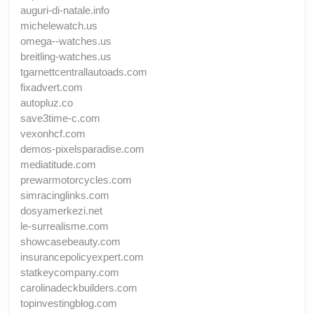
auguri-di-natale.info
michelewatch.us
omega--watches.us
breitling-watches.us
tgarnettcentrallautoads.com
fixadvert.com
autopluz.co
save3time-c.com
vexonhcf.com
demos-pixelsparadise.com
mediatitude.com
prewarmotorcycles.com
simracinglinks.com
dosyamerkezi.net
le-surrealisme.com
showcasebeauty.com
insurancepolicyexpert.com
statkeycompany.com
carolinadeckbuilders.com
topinvestingblog.com