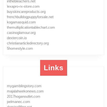
inthebleachers.net
lexapro-rx-store.com
buyskincareproducts.org
frenchbulldogpuppyforsale.net
kogamasquid.com
themultiplicationtablechart.com
casinoglamour.org
dextercoin.io
christianarticledirectory.org
5homestyle.com
Links
mygamblingstory.com
majalahwekonews.com
2017hoganoutlet.com
pelmanec.com
domino99qq.net