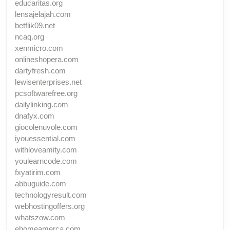
educaritas.org
lensajelajah.com
betflik09.net
ncaq.org
xenmicro.com
onlineshopera.com
dartyfresh.com
lewisenterprises.net
pcsoftwarefree.org
dailylinking.com
dnafyx.com
giocolenuvole.com
iyouessential.com
withloveamity.com
youlearncode.com
fxyatirim.com
abbuguide.com
technologyresult.com
webhostingoffers.org
whatszow.com
ehomeamerca.com