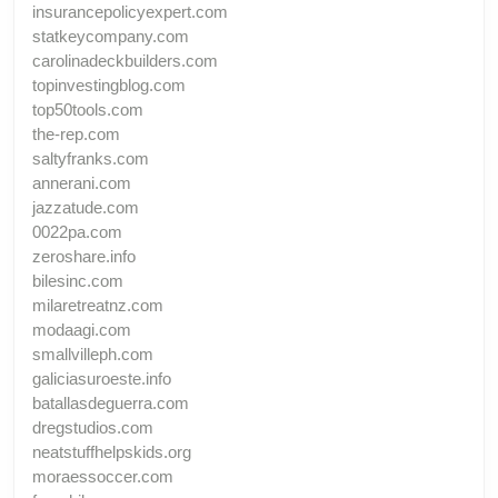
insurancepolicyexpert.com
statkeycompany.com
carolinadeckbuilders.com
topinvestingblog.com
top50tools.com
the-rep.com
saltyfranks.com
annerani.com
jazzatude.com
0022pa.com
zeroshare.info
bilesinc.com
milaretreatnz.com
modaagi.com
smallvilleph.com
galiciasuroeste.info
batallasdeguerra.com
dregstudios.com
neatstuffhelpskids.org
moraessoccer.com