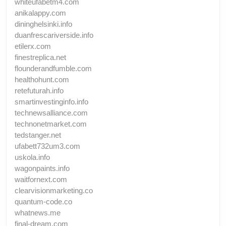
whiteufabetm4.com
anikalappy.com
dininghelsinki.info
duanfrescariverside.info
etilerx.com
finestreplica.net
flounderandfumble.com
healthohunt.com
retefuturah.info
smartinvestinginfo.info
technewsalliance.com
technonetmarket.com
tedstanger.net
ufabett732um3.com
uskola.info
wagonpaints.info
waitfornext.com
clearvisionmarketing.co
quantum-code.co
whatnews.me
final-dream.com