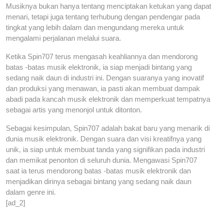
Musiknya bukan hanya tentang menciptakan ketukan yang dapat
menari, tetapi juga tentang terhubung dengan pendengar pada
tingkat yang lebih dalam dan mengundang mereka untuk
mengalami perjalanan melalui suara.
Ketika Spin707 terus mengasah keahliannya dan mendorong
batas -batas musik elektronik, ia siap menjadi bintang yang
sedang naik daun di industri ini. Dengan suaranya yang inovatif
dan produksi yang menawan, ia pasti akan membuat dampak
abadi pada kancah musik elektronik dan memperkuat tempatnya
sebagai artis yang menonjol untuk ditonton.
Sebagai kesimpulan, Spin707 adalah bakat baru yang menarik di
dunia musik elektronik. Dengan suara dan visi kreatifnya yang
unik, ia siap untuk membuat tanda yang signifikan pada industri
dan memikat penonton di seluruh dunia. Mengawasi Spin707
saat ia terus mendorong batas -batas musik elektronik dan
menjadikan dirinya sebagai bintang yang sedang naik daun
dalam genre ini.
[ad_2]