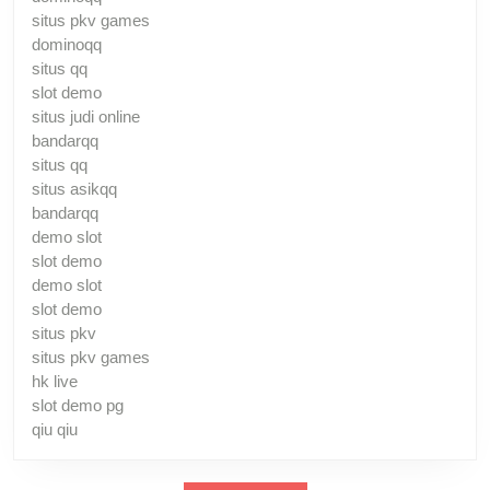
situs pkv games
dominoqq
situs qq
slot demo
situs judi online
bandarqq
situs qq
situs asikqq
bandarqq
demo slot
slot demo
demo slot
slot demo
situs pkv
situs pkv games
hk live
slot demo pg
qiu qiu