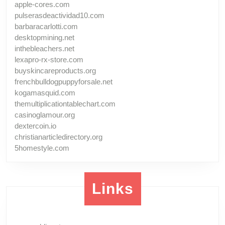
apple-cores.com
pulserasdeactividad10.com
barbaracarlotti.com
desktopmining.net
inthebleachers.net
lexapro-rx-store.com
buyskincareproducts.org
frenchbulldogpuppyforsale.net
kogamasquid.com
themultiplicationtablechart.com
casinoglamour.org
dextercoin.io
christianarticledirectory.org
5homestyle.com
Links