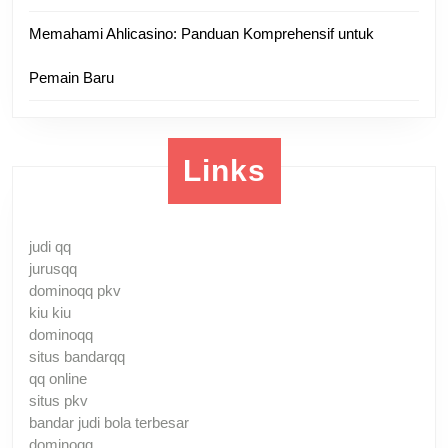
Memahami Ahlicasino: Panduan Komprehensif untuk
Pemain Baru
Links
judi qq
jurusqq
dominoqq pkv
kiu kiu
dominoqq
situs bandarqq
qq online
situs pkv
bandar judi bola terbesar
dominoqq