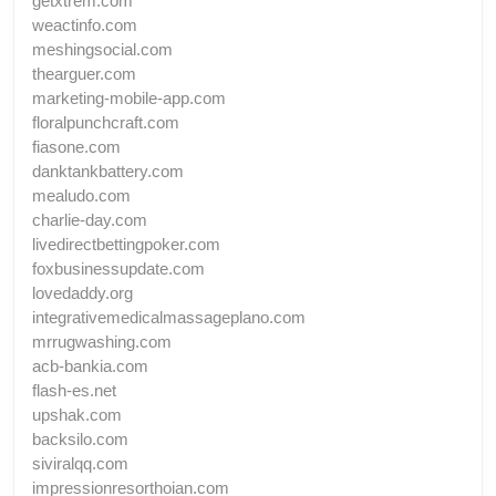
getxtrem.com
weactinfo.com
meshingsocial.com
thearguer.com
marketing-mobile-app.com
floralpunchcraft.com
fiasone.com
danktankbattery.com
mealudo.com
charlie-day.com
livedirectbettingpoker.com
foxbusinessupdate.com
lovedaddy.org
integrativemedicalmassageplano.com
mrrugwashing.com
acb-bankia.com
flash-es.net
upshak.com
backsilo.com
siviralqq.com
impressionresorthoian.com