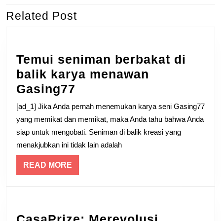
Related Post
Previous
Next
post:
post:
Temui seniman berbakat di
balik karya menawan
Temui
Gasing77
seniman
[ad_1] Jika Anda pernah menemukan karya seni Gasing77
berbakat
yang memikat dan memikat, maka Anda tahu bahwa Anda
di
siap untuk mengobati. Seniman di balik kreasi yang
menakjubkan ini tidak lain adalah
balik
karya
READ
READ MORE
menawan
MORE
Gasing77
CasaPrize: Merevolusi