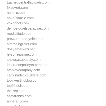
tgarnettcentrallautoads.com
fixadvert.com
autopluz.co
save3time-c.com
vexonhcf.com
demos-pixelsparadise.com
mediatitude.com
prewarmotorcycles.com
simracinglinks.com
dosyamerkezi.net
le-surrealisme.com
showcasebeauty.com
insurancepolicyexpert.com
statkeycompany.com
carolinadeckbuilders.com
topinvestingblog.com
top50tools.com
the-rep.com
saltyfranks.com
annerani.com