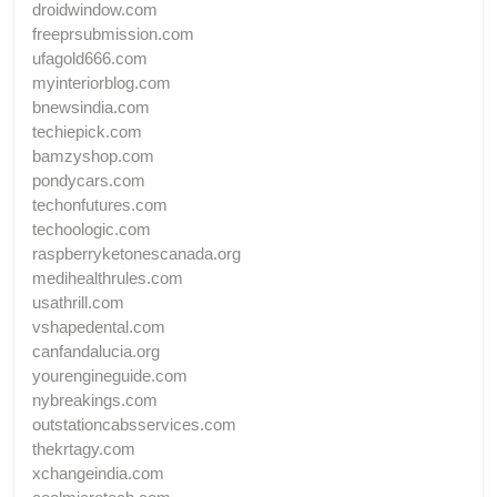
droidwindow.com
freeprsubmission.com
ufagold666.com
myinteriorblog.com
bnewsindia.com
techiepick.com
bamzyshop.com
pondycars.com
techonfutures.com
techoologic.com
raspberryketonescanada.org
medihealthrules.com
usathrill.com
vshapedental.com
canfandalucia.org
yourengineguide.com
nybreakings.com
outstationcabsservices.com
thekrtagy.com
xchangeindia.com