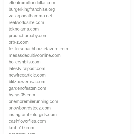
elteatromilliondollar.com
burgerkingfranchise.org
vallarpadathamma.net
realworldsize.com
teknolama.com
productforbaby.com
orb-z.com
fosterscoachhousetavern.com
mesasdecultivoonline.com
boilersnbits.com
latestviralpost.com
newfreearticle.com
blitzpowerusa.com
gardenofeaten.com
hycys05.com
onemoremilerunning.com
snowboardsteez.com
instagrambioforgirls.com
cashflowxfiles.com
kmbb10.com