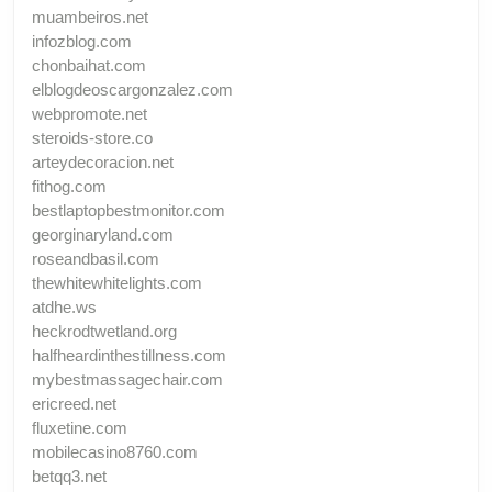
muambeiros.net
infozblog.com
chonbaihat.com
elblogdeoscargonzalez.com
webpromote.net
steroids-store.co
arteydecoracion.net
fithog.com
bestlaptopbestmonitor.com
georginaryland.com
roseandbasil.com
thewhitewhitelights.com
atdhe.ws
heckrodtwetland.org
halfheardinthestillness.com
mybestmassagechair.com
ericreed.net
fluxetine.com
mobilecasino8760.com
betqq3.net