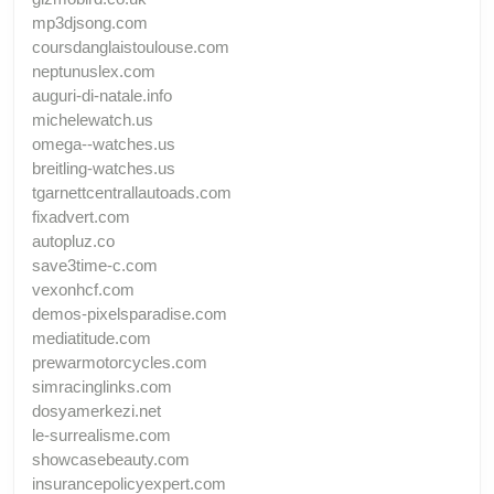
mp3djsong.com
coursdanglaistoulouse.com
neptunuslex.com
auguri-di-natale.info
michelewatch.us
omega--watches.us
breitling-watches.us
tgarnettcentrallautoads.com
fixadvert.com
autopluz.co
save3time-c.com
vexonhcf.com
demos-pixelsparadise.com
mediatitude.com
prewarmotorcycles.com
simracinglinks.com
dosyamerkezi.net
le-surrealisme.com
showcasebeauty.com
insurancepolicyexpert.com