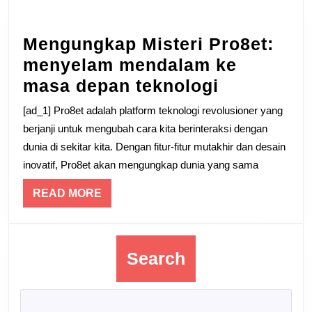
Baru
yang
Mengungkap Misteri Pro8et:
Revolusioner
menyelam mendalam ke
Mengungk
masa depan teknologi
Misteri
[ad_1] Pro8et adalah platform teknologi revolusioner yang
Pro8et:
berjanji untuk mengubah cara kita berinteraksi dengan
menyelam
dunia di sekitar kita. Dengan fitur-fitur mutakhir dan desain
inovatif, Pro8et akan mengungkap dunia yang sama
mendalam
ke
READ
READ MORE
masa
MORE
depan
teknologi
Search