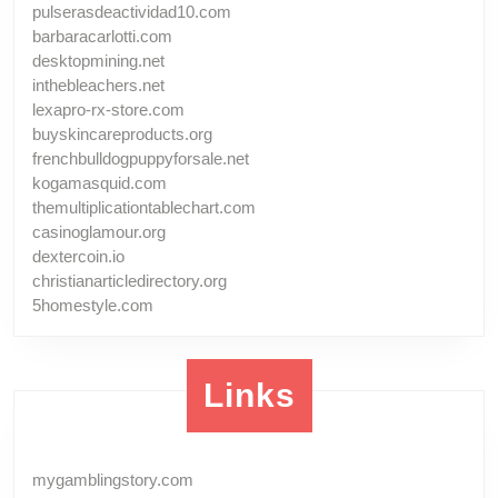
pulserasdeactividad10.com
barbaracarlotti.com
desktopmining.net
inthebleachers.net
lexapro-rx-store.com
buyskincareproducts.org
frenchbulldogpuppyforsale.net
kogamasquid.com
themultiplicationtablechart.com
casinoglamour.org
dextercoin.io
christianarticledirectory.org
5homestyle.com
Links
mygamblingstory.com