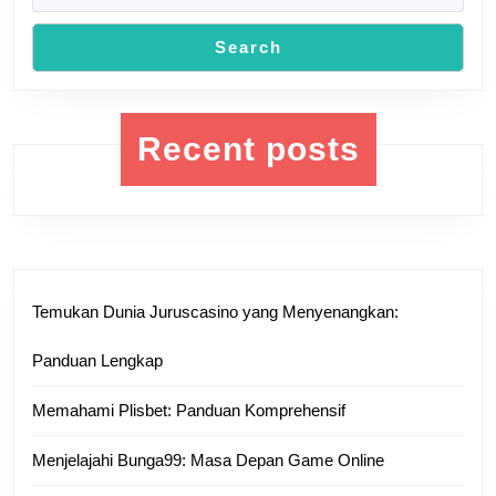
Search
Recent posts
Temukan Dunia Juruscasino yang Menyenangkan:
Panduan Lengkap
Memahami Plisbet: Panduan Komprehensif
Menjelajahi Bunga99: Masa Depan Game Online