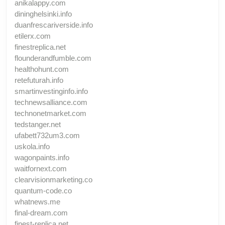
anikalappy.com
dininghelsinki.info
duanfrescariverside.info
etilerx.com
finestreplica.net
flounderandfumble.com
healthohunt.com
retefuturah.info
smartinvestinginfo.info
technewsalliance.com
technonetmarket.com
tedstanger.net
ufabett732um3.com
uskola.info
wagonpaints.info
waitfornext.com
clearvisionmarketing.co
quantum-code.co
whatnews.me
final-dream.com
finest-replica.net