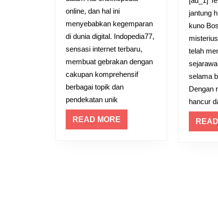
[ad_1] Te
Sensasi
online, dan hal ini
jantung h
menyebabkan kegemparan
Internet
kuno Bos
di dunia digital. Indopedia77,
Terbaru
misterius
sensasi internet terbaru,
telah me
membuat gebrakan dengan
sejarawa
cakupan komprehensif
selama b
berbagai topik dan
Dengan r
pendekatan unik
hancur d
READ
READ MORE
READ
MORE