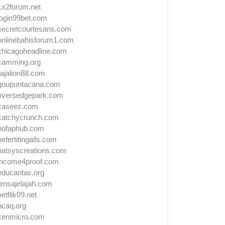
1x2forum.net
login99bet.com
secretcourtesans.com
onlinebahisforum1.com
chicagoheadline.com
camming.org
rajalion88.com
goupuntacana.com
riversedgepark.com
zaseez.com
catchycrunch.com
nofaphub.com
nefertitingalls.com
patsyscreations.com
income4proof.com
educaritas.org
lensajelajah.com
betflik09.net
ncaq.org
xenmicro.com