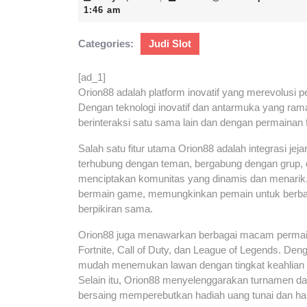
3,
1:46 am
2026
Categories:
Judi Slot
[ad_1]
Orion88 adalah platform inovatif yang merevolusi
Dengan teknologi inovatif dan antarmuka yang ra
berinteraksi satu sama lain dan dengan permainan 
Salah satu fitur utama Orion88 adalah integrasi je
terhubung dengan teman, bergabung dengan grup, d
menciptakan komunitas yang dinamis dan menarik
bermain game, memungkinkan pemain untuk berbagi 
berpikiran sama.
Orion88 juga menawarkan berbagai macam permainan
Fortnite, Call of Duty, dan League of Legends. De
mudah menemukan lawan dengan tingkat keahlian 
Selain itu, Orion88 menyelenggarakan turnamen d
bersaing memperebutkan hadiah uang tunai dan h