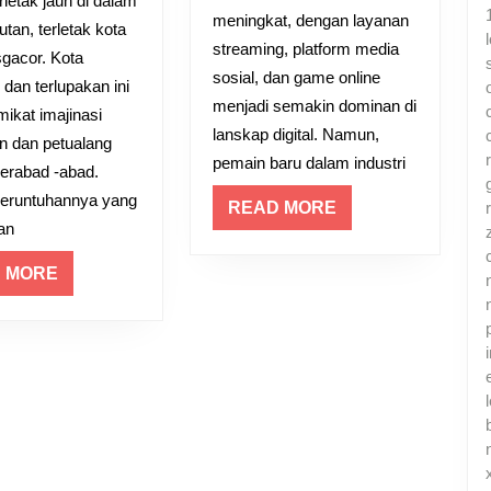
rletak jauh di dalam
Bosgacor:
meningkat, dengan layanan
dalam
utan, terletak kota
streaming, platform media
Looks
Hiburan
gacor. Kota
sosial, dan game online
 dan terlupakan ini
Di
Online
menjadi semakin dominan di
mikat imajinasi
Dalam
lanskap digital. Namun,
n dan petualang
Kota
pemain baru dalam industri
erabad -abad.
yang
eruntuhannya yang
READ
READ MORE
Terlupakan
an
MORE
READ
 MORE
MORE