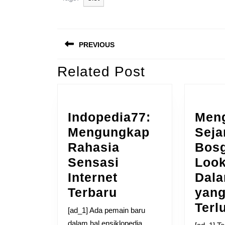
Post
PREVIOUS
navigation
Related Post
Previous
post:
Indopedia77:
Men
Mengungkap
Seja
Rahasia
Bosg
Sensasi
Look
Internet
Dala
Indopedia77:
Terbaru
yan
Mengungkap
Terl
[ad_1] Ada pemain baru
Rahasia
dalam hal ensiklopedia