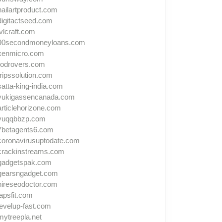
nailartproduct.com
digitactseed.com
lvlcraft.com
90secondmoneyloans.com
xenmicro.com
rodrovers.com
tripssolution.com
satta-king-india.com
yukigassencanada.com
articlehorizone.com
yuqqbbzp.com
7betagents6.com
coronavirusuptodate.com
crackinstreams.com
gadgetspak.com
gearsngadget.com
hireseodoctor.com
lapsfit.com
levelup-fast.com
mytreepla.net