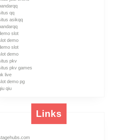
bandarqq
situs qq
situs asikqq
bandarqq
demo slot
slot demo
demo slot
slot demo
situs pkv
situs pkv games
hk live
slot demo pg
qiu qiu
Links
stagehubs.com