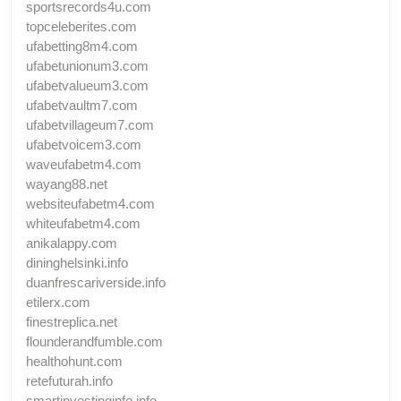
sportsrecords4u.com
topceleberites.com
ufabetting8m4.com
ufabetunionum3.com
ufabetvalueum3.com
ufabetvaultm7.com
ufabetvillageum7.com
ufabetvoicem3.com
waveufabetm4.com
wayang88.net
websiteufabetm4.com
whiteufabetm4.com
anikalappy.com
dininghelsinki.info
duanfrescariverside.info
etilerx.com
finestreplica.net
flounderandfumble.com
healthohunt.com
retefuturah.info
smartinvestinginfo.info