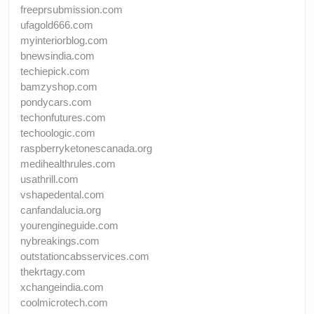
freeprsubmission.com
ufagold666.com
myinteriorblog.com
bnewsindia.com
techiepick.com
bamzyshop.com
pondycars.com
techonfutures.com
techoologic.com
raspberryketonescanada.org
medihealthrules.com
usathrill.com
vshapedental.com
canfandalucia.org
yourengineguide.com
nybreakings.com
outstationcabsservices.com
thekrtagy.com
xchangeindia.com
coolmicrotech.com