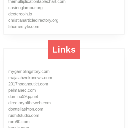
themultiplicationtablechart.com
casinoglamour.org
dextercoin.io
christianarticledirectory.org
5homestyle.com
Links
mygamblingstory.com
majalahwekonews.com
2017hoganoutlet.com
pelmanec.com
domino99qq.net
directoryoftheweb.com
donttellashton.com
rush3studio.com
roro90.com
herzio.com