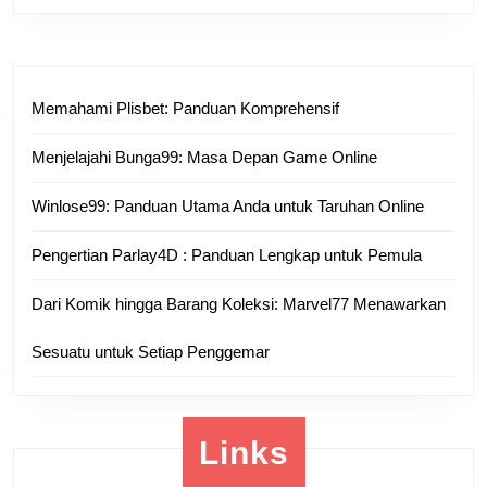
Memahami Plisbet: Panduan Komprehensif
Menjelajahi Bunga99: Masa Depan Game Online
Winlose99: Panduan Utama Anda untuk Taruhan Online
Pengertian Parlay4D : Panduan Lengkap untuk Pemula
Dari Komik hingga Barang Koleksi: Marvel77 Menawarkan
Sesuatu untuk Setiap Penggemar
Links