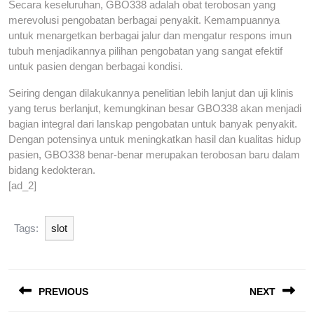
Secara keseluruhan, GBO338 adalah obat terobosan yang
merevolusi pengobatan berbagai penyakit. Kemampuannya
untuk menargetkan berbagai jalur dan mengatur respons imun
tubuh menjadikannya pilihan pengobatan yang sangat efektif
untuk pasien dengan berbagai kondisi.
Seiring dengan dilakukannya penelitian lebih lanjut dan uji klinis
yang terus berlanjut, kemungkinan besar GBO338 akan menjadi
bagian integral dari lanskap pengobatan untuk banyak penyakit.
Dengan potensinya untuk meningkatkan hasil dan kualitas hidup
pasien, GBO338 benar-benar merupakan terobosan baru dalam
bidang kedokteran.
[ad_2]
Tags:
slot
Post
PREVIOUS
NEXT
navigation