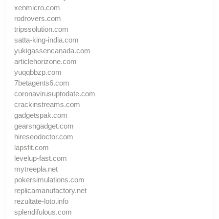
xenmicro.com
rodrovers.com
tripssolution.com
satta-king-india.com
yukigassencanada.com
articlehorizone.com
yuqqbbzp.com
7betagents6.com
coronavirusuptodate.com
crackinstreams.com
gadgetspak.com
gearsngadget.com
hireseodoctor.com
lapsfit.com
levelup-fast.com
mytreepla.net
pokersimulations.com
replicamanufactory.net
rezultate-loto.info
splendifulous.com