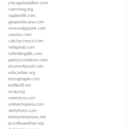
chicagoheadline.com
camming.org
rajalion88.com
goupuntacana.com
riversedgepark.com
zaseez.com
catchycrunch.com
nofaphub.com
nefertitingalls.com
patsyscreations.com
income4proof.com
educaritas.org
lensajelajah.com
betflik09.net
ncaq.org
xenmicro.com
onlineshopera.com
dartyfresh.com
lewisenterprises.net
pcsoftwarefree.org