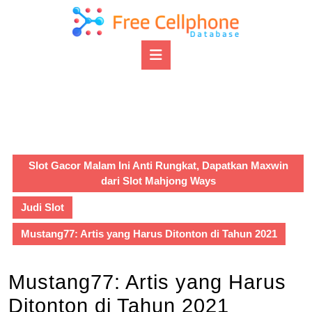
Skip
to
content
Open
Skip
Button
to
content
Slot Gacor Malam Ini Anti Rungkat, Dapatkan Maxwin
dari Slot Mahjong Ways
Judi Slot
Mustang77: Artis yang Harus Ditonton di Tahun 2021
Mustang77: Artis yang Harus
Ditonton di Tahun 2021