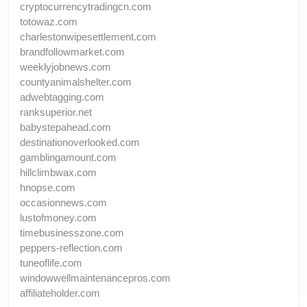
cryptocurrencytradingcn.com
totowaz.com
charlestonwipesettlement.com
brandfollowmarket.com
weeklyjobnews.com
countyanimalshelter.com
adwebtagging.com
ranksuperior.net
babystepahead.com
destinationoverlooked.com
gamblingamount.com
hillclimbwax.com
hnopse.com
occasionnews.com
lustofmoney.com
timebusinesszone.com
peppers-reflection.com
tuneoflife.com
windowwellmaintenancepros.com
affiliateholder.com