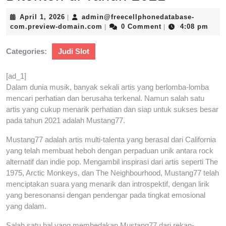
April
April 1, 2026
admin@freecellphonedatabase-
|
1,
admin@freecellphonedatabase-
com.preview-domain.com
0 Comment
4:08 pm
|
|
2026
com.preview-
domain.com
Categories:
Judi Slot
[ad_1]
Dalam dunia musik, banyak sekali artis yang berlomba-lomba
mencari perhatian dan berusaha terkenal. Namun salah satu
artis yang cukup menarik perhatian dan siap untuk sukses besar
pada tahun 2021 adalah Mustang77.
Mustang77 adalah artis multi-talenta yang berasal dari California
yang telah membuat heboh dengan perpaduan unik antara rock
alternatif dan indie pop. Mengambil inspirasi dari artis seperti The
1975, Arctic Monkeys, dan The Neighbourhood, Mustang77 telah
menciptakan suara yang menarik dan introspektif, dengan lirik
yang beresonansi dengan pendengar pada tingkat emosional
yang dalam.
Salah satu hal yang membedakan Mustang77 dari rekan-