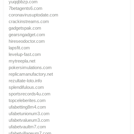
yuqqbbzp.com
7betagents6.com
coronavirusuptodate.com
crackinstreams.com
gadgetspak.com
gearsngadget.com
hireseodoctor.com
lapsfit.com
levelup-fast.com
mytreepla.net
pokersimulations.com
replicamanufactory.net
rezultate-loto.info
splendifulous.com
sportsrecords4u.com
topceleberites.com
ufabetting8m4.com
ufabetunionum3.com
ufabetvalueum3.com
ufabetvaultm7.com
ufabetvillageum7.com