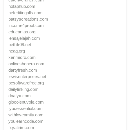
nofaphub.com
nefertitingalls.com
patsyscreations.com
income4proof.com
educaritas.org
lensajelajah.com
betflik09.net
ncaq.org
xenmicro.com
onlineshopera.com
dartyfresh.com
lewisenterprises.net
pcsoftwarefree.org
dailylinking.com
dnafyx.com
giocolenuvole.com
iyouessential.com
withloveamity.com
youlearncode.com
fxyatirim.com