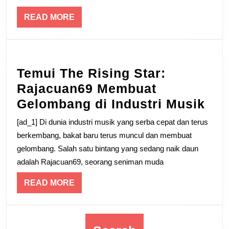
Hiburan
Online
READ
READ MORE
MORE
Temui The Rising Star:
Rajacuan69 Membuat
Tem
Gelombang di Industri Musik
The
[ad_1] Di dunia industri musik yang serba cepat dan terus
Ris
berkembang, bakat baru terus muncul dan membuat
Sta
gelombang. Salah satu bintang yang sedang naik daun
adalah Rajacuan69, seorang seniman muda
Raj
Me
READ
READ MORE
Ge
MORE
di
Ind