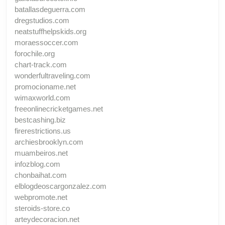
batallasdeguerra.com
dregstudios.com
neatstuffhelpskids.org
moraessoccer.com
forochile.org
chart-track.com
wonderfultraveling.com
promocioname.net
wimaxworld.com
freeonlinecricketgames.net
bestcashing.biz
firerestrictions.us
archiesbrooklyn.com
muambeiros.net
infozblog.com
chonbaihat.com
elblogdeoscargonzalez.com
webpromote.net
steroids-store.co
arteydecoracion.net