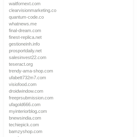
waitfornext.com
clearvisionmarketing.co
quantum-code.co
whatnews.me
final-dream.com
finest-replica.net
gestioneinh.info
prosportdaily.net
salesinvest22.com
teseract.org
trendy-ama-shop.com
ufabett732m7.com
visiofood.com
droidwindow.com
freeprsubmission.com
ufagold666.com
myinteriorblog.com
bnewsindia.com
techiepick.com
bamzyshop.com