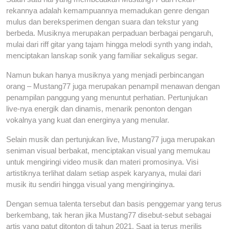
rekannya adalah kemampuannya memadukan genre dengan
mulus dan bereksperimen dengan suara dan tekstur yang
berbeda. Musiknya merupakan perpaduan berbagai pengaruh,
mulai dari riff gitar yang tajam hingga melodi synth yang indah,
menciptakan lanskap sonik yang familiar sekaligus segar.
Namun bukan hanya musiknya yang menjadi perbincangan
orang – Mustang77 juga merupakan penampil menawan dengan
penampilan panggung yang menuntut perhatian. Pertunjukan
live-nya energik dan dinamis, menarik penonton dengan
vokalnya yang kuat dan energinya yang menular.
Selain musik dan pertunjukan live, Mustang77 juga merupakan
seniman visual berbakat, menciptakan visual yang memukau
untuk mengiringi video musik dan materi promosinya. Visi
artistiknya terlihat dalam setiap aspek karyanya, mulai dari
musik itu sendiri hingga visual yang mengiringinya.
Dengan semua talenta tersebut dan basis penggemar yang terus
berkembang, tak heran jika Mustang77 disebut-sebut sebagai
artis yang patut ditonton di tahun 2021. Saat ia terus merilis