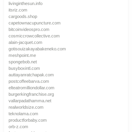
livinginthesun.info
itsriz.com
cargoods.shop
capetownacupuncture.com
bitcoinvideospro.com
cosmiccrowcollective.com
alain-jacquet.com
gotisouizakayabakeneko.com
meshpoint.me
spongebob.net
busyboxintl.com
auttayanratchapak.com
postcoffeebarva.com
elteatromilliondollar.com
burgerkingfranchise.org
vallarpadathamma.net
realworldsize.com
teknolama.com
productforbaby.com
orb-z.com