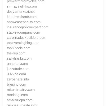
prewarmotorcycles.com
simracinglinks.com
dosyamerkezi.net
le-surrealisme.com
showcasebeauty.com
insurancepolicyexpert.com
statkeycompany.com
carolinadeckbuilders.com
topinvestingblog.com
top50tools.com
the-rep.com
saltyfranks.com
annerani.com
jazzatude.com
0022pa.com
zeroshare.info
bilesinc.com
milaretreatnz.com
modaagi.com
smallvilleph.com
galiciasuroeste.info