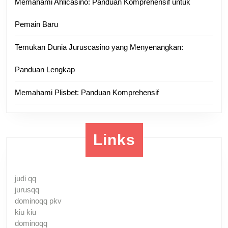
Memahami Ahlicasino: Panduan Komprehensif untuk
Pemain Baru
Temukan Dunia Juruscasino yang Menyenangkan:
Panduan Lengkap
Memahami Plisbet: Panduan Komprehensif
Links
judi qq
jurusqq
dominoqq pkv
kiu kiu
dominoqq