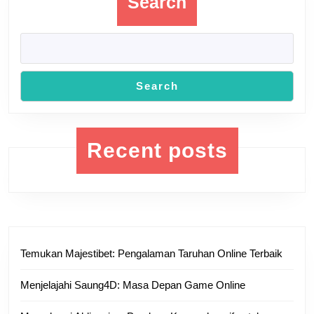
Search
Mus
Search
Recent posts
Temukan Majestibet: Pengalaman Taruhan Online Terbaik
Menjelajahi Saung4D: Masa Depan Game Online