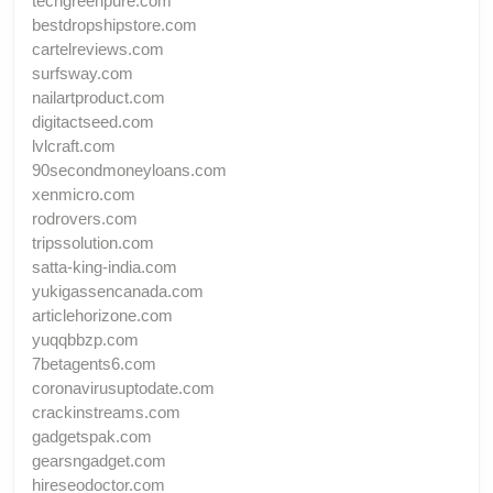
techgreenpure.com
bestdropshipstore.com
cartelreviews.com
surfsway.com
nailartproduct.com
digitactseed.com
lvlcraft.com
90secondmoneyloans.com
xenmicro.com
rodrovers.com
tripssolution.com
satta-king-india.com
yukigassencanada.com
articlehorizone.com
yuqqbbzp.com
7betagents6.com
coronavirusuptodate.com
crackinstreams.com
gadgetspak.com
gearsngadget.com
hireseodoctor.com