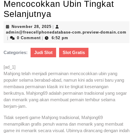
Mencocokkan Ubin Tingkat
Selanjutnya
November
November 28, 2025
|
28,
admin@freecellphonedatabase-com.preview-domain.com
admin@freecellphonedatabase-
2025
0 Comment
6:52 pm
|
|
com.preview-
domain.com
Categories:
Judi Slot
Slot Gratis
[ad_1]
Mahjong telah menjadi permainan mencocokkan ubin yang
populer selama berabad-abad, namun kini ada versi baru yang
membawa permainan klasik ini ke tingkat kesenangan
berikutnya. Mahjong69 adalah permainan tradisional yang segar
dan menarik yang akan membuat pemain terhibur selama
berjam-jam.
Tidak seperti game Mahjong tradisional, Mahjong69
menampilkan grafis penuh warna dan menarik yang membuat
game ini menarik secara visual. Ubinnya dirancang dengan indah