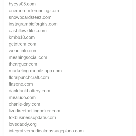
hycys05.com
onemoremilerunning.com
snowboardsteez.com
instagrambioforgirls.com
cashflowxfiles.com
kmbb10.com
getxtrem.com
weactinfo.com
meshingsocial.com
thearguer.com
marketing-mobile-app.com
floralpunchcraft.com
fiasone.com
danktankbattery.com
mealudo.com
charlie-day.com
livedirectbettingpoker.com
foxbusinessupdate.com
lovedaddy.org
integrativemedicalmassageplano.com