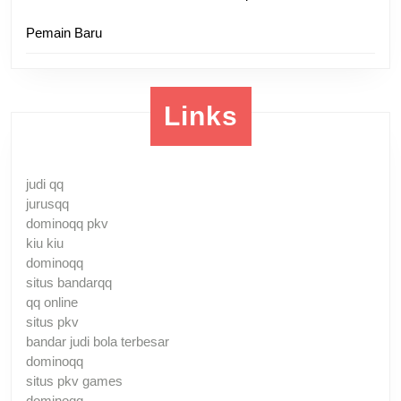
Pemain Baru
Links
judi qq
jurusqq
dominoqq pkv
kiu kiu
dominoqq
situs bandarqq
qq online
situs pkv
bandar judi bola terbesar
dominoqq
situs pkv games
dominoqq