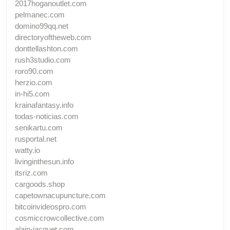
2017hoganoutlet.com
pelmanec.com
domino99qq.net
directoryoftheweb.com
donttellashton.com
rush3studio.com
roro90.com
herzio.com
in-hi5.com
krainafantasy.info
todas-noticias.com
senikartu.com
rusportal.net
watty.io
livinginthesun.info
itsriz.com
cargoods.shop
capetownacupuncture.com
bitcoinvideospro.com
cosmiccrowcollective.com
alain-jacquet.com