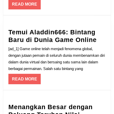
Petir188:
READ
READ MORE
Sumber
MORE
Daya
Hewan
Temui Aladdin666: Bintang
Peliharaan
Temu
Baru di Dunia Game Online
Anda
Alad
[ad_1] Game online telah menjadi fenomena global,
Bint
dengan jutaan pemain di seluruh dunia membenamkan diri
Baru
dalam dunia virtual dan bersaing satu sama lain dalam
berbagai permainan. Salah satu bintang yang
di
Duni
READ
READ MORE
Gam
MORE
Onli
Menangkan Besar dengan