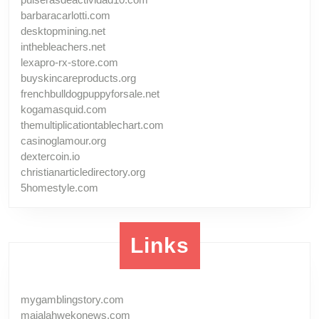
barbaracarlotti.com
desktopmining.net
inthebleachers.net
lexapro-rx-store.com
buyskincareproducts.org
frenchbulldogpuppyforsale.net
kogamasquid.com
themultiplicationtablechart.com
casinoglamour.org
dextercoin.io
christianarticledirectory.org
5homestyle.com
Links
mygamblingstory.com
majalahwekonews.com