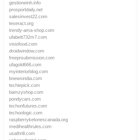
gestioneinh.info
prosportdaily.net
salesinvest22.com
teseract.org
trendy-ama-shop.com
ufabett732m7.com
visiofood.com
droidwindow.com
freeprsubmission.com
ufagold666.com
myinteriorblog.com
bnewsindia.com
techiepick.com
bamzyshop.com
pondycars.com
techonfutures.com
techoologic.com
raspberryketonescanada.org
medihealthrules.com
usathrill.com