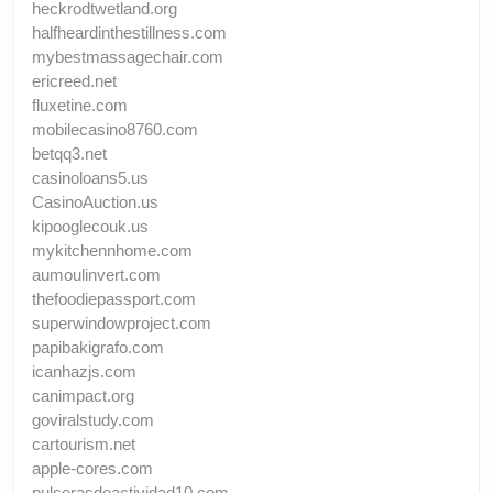
heckrodtwetland.org
halfheardinthestillness.com
mybestmassagechair.com
ericreed.net
fluxetine.com
mobilecasino8760.com
betqq3.net
casinoloans5.us
CasinoAuction.us
kipooglecouk.us
mykitchennhome.com
aumoulinvert.com
thefoodiepassport.com
superwindowproject.com
papibakigrafo.com
icanhazjs.com
canimpact.org
goviralstudy.com
cartourism.net
apple-cores.com
pulserasdeactividad10.com