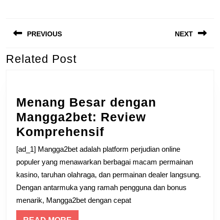
Post
PREVIOUS
NEXT
navigation
Related Post
Previous
Next
post:
post:
Menang Besar dengan
Mangga2bet: Review
Menang
Komprehensif
Besar
[ad_1] Mangga2bet adalah platform perjudian online
dengan
populer yang menawarkan berbagai macam permainan
Mangga2bet:
kasino, taruhan olahraga, dan permainan dealer langsung.
Dengan antarmuka yang ramah pengguna dan bonus
Review
menarik, Mangga2bet dengan cepat
Komprehensif
READ