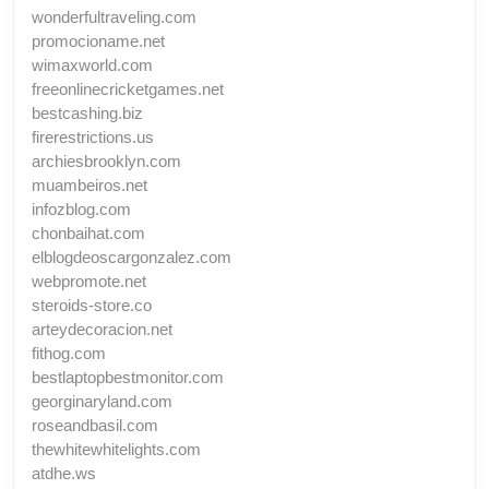
wonderfultraveling.com
promocioname.net
wimaxworld.com
freeonlinecricketgames.net
bestcashing.biz
firerestrictions.us
archiesbrooklyn.com
muambeiros.net
infozblog.com
chonbaihat.com
elblogdeoscargonzalez.com
webpromote.net
steroids-store.co
arteydecoracion.net
fithog.com
bestlaptopbestmonitor.com
georginaryland.com
roseandbasil.com
thewhitewhitelights.com
atdhe.ws