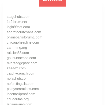
stagehubs.com
1x2forum.net
login99bet.com
secretcourtesans.com
onlinebahisforum1.com
chicagoheadline.com
camming.org
rajalion88.com
goupuntacana.com
riversedgepark.com
zaseez.com
catchycrunch.com
nofaphub.com
nefertitingalls.com
patsyscreations.com
income4proof.com
educaritas.org
lensajelajah.com