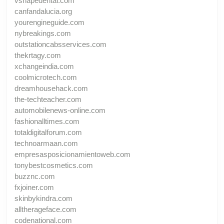
vshapedental.com
canfandalucia.org
yourengineguide.com
nybreakings.com
outstationcabsservices.com
thekrtagy.com
xchangeindia.com
coolmicrotech.com
dreamhousehack.com
the-techteacher.com
automobilenews-online.com
fashionalltimes.com
totaldigitalforum.com
technoarmaan.com
empresasposicionamientoweb.com
tonybestcosmetics.com
buzznc.com
fxjoiner.com
skinbykindra.com
alltherageface.com
codenational.com