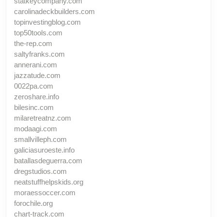
statkeycompany.com
carolinadeckbuilders.com
topinvestingblog.com
top50tools.com
the-rep.com
saltyfranks.com
annerani.com
jazzatude.com
0022pa.com
zeroshare.info
bilesinc.com
milaretreatnz.com
modaagi.com
smallvilleph.com
galiciasuroeste.info
batallasdeguerra.com
dregstudios.com
neatstuffhelpskids.org
moraessoccer.com
forochile.org
chart-track.com