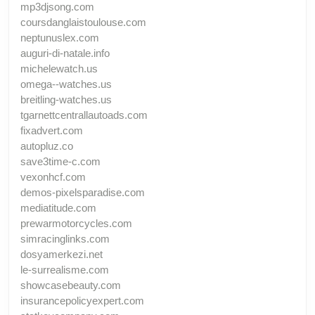
mp3djsong.com
coursdanglaistoulouse.com
neptunuslex.com
auguri-di-natale.info
michelewatch.us
omega--watches.us
breitling-watches.us
tgarnettcentrallautoads.com
fixadvert.com
autopluz.co
save3time-c.com
vexonhcf.com
demos-pixelsparadise.com
mediatitude.com
prewarmotorcycles.com
simracinglinks.com
dosyamerkezi.net
le-surrealisme.com
showcasebeauty.com
insurancepolicyexpert.com