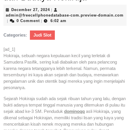
December
December 27, 2024
|
27,
admin@freecellphonedatabase-com.preview-domain.com
admin@freecellphonedatabase-
2024
0 Comment
6:02 am
|
|
com.preview-
domain.com
Categories:
Judi Slot
[ad_1]
Hokiraja, sebuah negara kepulauan kecil yang terletak di
Samudera Pasifik, sering kali diabaikan oleh para pelancong
karena negara tetangganya lebih terkenal. Namun, permata
tersembunyi ini kaya akan sejarah dan budaya, menawarkan
pengalaman unik dan otentik bagi mereka yang ingin menjelajahi
pesonanya.
Sejarah Hokiraja sudah ada sejak ribuan tahun yang lalu, dengan
bukti adanya tempat tinggal manusia yang ditemukan di pulau itu
sejak abad ke-3 SM. Penduduk
dominoqq
asli Hokiraja, yang
dikenal sebagai Hokirajan, memiliki tradisi lisan yang kaya yang
menceritakan kisah nenek moyang mereka dan hubungan