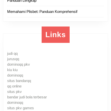
Panduan Lengkap
Memahami Plisbet: Panduan Komprehensif
Links
judi qq
jurusqq
dominoqq pkv
kiu kiu
dominoqq
situs bandarqq
qq online
situs pkv
bandar judi bola terbesar
dominoqq
situs pkv games