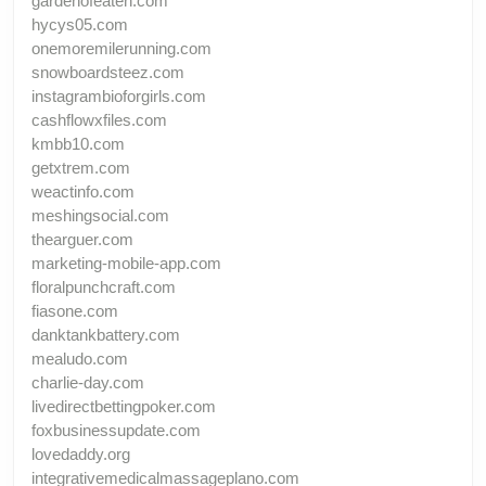
gardenofeaten.com
hycys05.com
onemoremilerunning.com
snowboardsteez.com
instagrambioforgirls.com
cashflowxfiles.com
kmbb10.com
getxtrem.com
weactinfo.com
meshingsocial.com
thearguer.com
marketing-mobile-app.com
floralpunchcraft.com
fiasone.com
danktankbattery.com
mealudo.com
charlie-day.com
livedirectbettingpoker.com
foxbusinessupdate.com
lovedaddy.org
integrativemedicalmassageplano.com