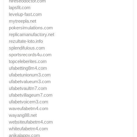
hireseodoctor.com
lapsfit.com
levelup-fast.com
mytreepla.net
pokersimulations.com
replicamanufactory.net
rezultate-loto.info
splendifulous.com
sportsrecords4u.com
topceleberites.com
ufabetting8m4.com
ufabetunionum3.com
ufabetvalueum3.com
ufabetvaultm7.com
ufabetvillageum7.com
ufabetvoicem3.com
waveufabetm4.com
wayang88.net
websiteufabetm4.com
whiteufabetm4.com
anikalappy.com