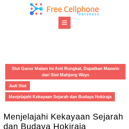
Skip
to
content
Open
Skip
Button
to
content
Slot Gacor Malam Ini Anti Rungkat, Dapatkan Maxwin
dari Slot Mahjong Ways
Judi Slot
Menjelajahi Kekayaan Sejarah dan Budaya Hokiraja
Menjelajahi Kekayaan Sejarah
dan Budaya Hokiraja