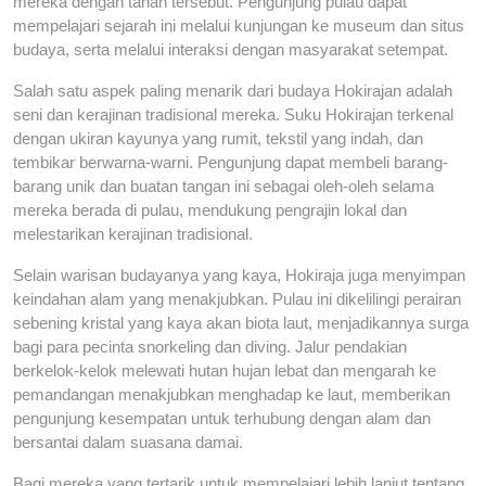
mereka dengan tanah tersebut. Pengunjung pulau dapat
mempelajari sejarah ini melalui kunjungan ke museum dan situs
budaya, serta melalui interaksi dengan masyarakat setempat.
Salah satu aspek paling menarik dari budaya Hokirajan adalah
seni dan kerajinan tradisional mereka. Suku Hokirajan terkenal
dengan ukiran kayunya yang rumit, tekstil yang indah, dan
tembikar berwarna-warni. Pengunjung dapat membeli barang-
barang unik dan buatan tangan ini sebagai oleh-oleh selama
mereka berada di pulau, mendukung pengrajin lokal dan
melestarikan kerajinan tradisional.
Selain warisan budayanya yang kaya, Hokiraja juga menyimpan
keindahan alam yang menakjubkan. Pulau ini dikelilingi perairan
sebening kristal yang kaya akan biota laut, menjadikannya surga
bagi para pecinta snorkeling dan diving. Jalur pendakian
berkelok-kelok melewati hutan hujan lebat dan mengarah ke
pemandangan menakjubkan menghadap ke laut, memberikan
pengunjung kesempatan untuk terhubung dengan alam dan
bersantai dalam suasana damai.
Bagi mereka yang tertarik untuk mempelajari lebih lanjut tentang