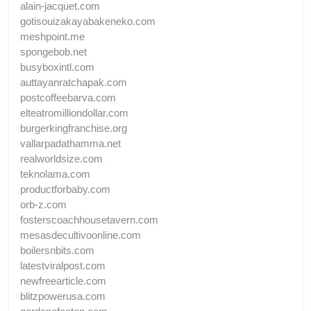
alain-jacquet.com
gotisouizakayabakeneko.com
meshpoint.me
spongebob.net
busyboxintl.com
auttayanratchapak.com
postcoffeebarva.com
elteatromilliondollar.com
burgerkingfranchise.org
vallarpadathamma.net
realworldsize.com
teknolama.com
productforbaby.com
orb-z.com
fosterscoachhousetavern.com
mesasdecultivoonline.com
boilersnbits.com
latestviralpost.com
newfreearticle.com
blitzpowerusa.com