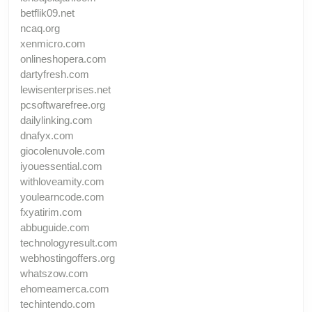
betflik09.net
ncaq.org
xenmicro.com
onlineshopera.com
dartyfresh.com
lewisenterprises.net
pcsoftwarefree.org
dailylinking.com
dnafyx.com
giocolenuvole.com
iyouessential.com
withloveamity.com
youlearncode.com
fxyatirim.com
abbuguide.com
technologyresult.com
webhostingoffers.org
whatszow.com
ehomeamerca.com
techintendo.com