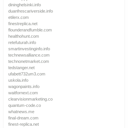
dininghelsinki.info
duanfrescariverside.info
etilerx.com
finestreplica.net
flounderandfumble.com
healthohunt.com
retefuturah.info
smartinvestinginfo.info
technewsalliance.com
technonetmarket.com
tedstanger.net
ufabett732um3.com
uskola.info
wagonpaints.info
waitfornext.com
clearvisionmarketing.co
quantum-code.co
whatnews.me
final-dream.com
finest-replica.net