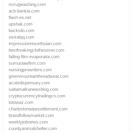
mrrugwashing.com
acb-bankia.com
flash-es.net
upshak.com
backsilo.com
siviralqq.com
impressionresorthoian.com
bestfreakingclothesever.com
falling-film-evaporator.com
sumuslawfirm.com
nursingprowriters.com
greenmountainthreadwear.com
acutedispensary.com
sattamatkanewsblog.com
cryptocurrencytradingcn.com
totowaz.com
charlestonwipesettlement.com
brandfollowmarket.com
weeklyjobnews.com
countyanimalshelter.com