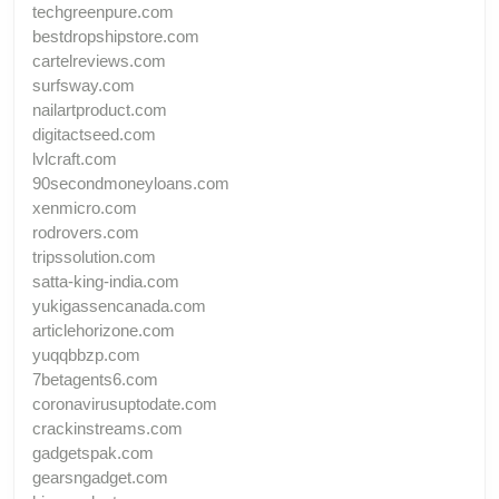
techgreenpure.com
bestdropshipstore.com
cartelreviews.com
surfsway.com
nailartproduct.com
digitactseed.com
lvlcraft.com
90secondmoneyloans.com
xenmicro.com
rodrovers.com
tripssolution.com
satta-king-india.com
yukigassencanada.com
articlehorizone.com
yuqqbbzp.com
7betagents6.com
coronavirusuptodate.com
crackinstreams.com
gadgetspak.com
gearsngadget.com