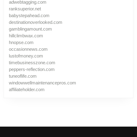
adwebtagging.com
ranksuperior.net
babystepahead.com
destinationoverlooked.com
gamblingamount.com
hillclimbwax.com
hnopse.com
occasionnews.com
lustofmoney.com
timebusinesszone.com
peppers-reflection.com
tuneoflife.com
windowwellmaintenancepros.com
affiliateholder.com