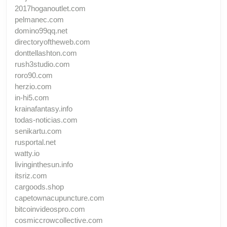
2017hoganoutlet.com
pelmanec.com
domino99qq.net
directoryoftheweb.com
donttellashton.com
rush3studio.com
roro90.com
herzio.com
in-hi5.com
krainafantasy.info
todas-noticias.com
senikartu.com
rusportal.net
watty.io
livinginthesun.info
itsriz.com
cargoods.shop
capetownacupuncture.com
bitcoinvideospro.com
cosmiccrowcollective.com