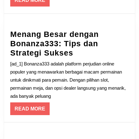
READ MORE
MORE
Menang Besar dengan
Bonanza333: Tips dan
Menang
Strategi Sukses
Besar
[ad_1] Bonanza333 adalah platform perjudian online
dengan
populer yang menawarkan berbagai macam permainan
Bonanza333:
untuk dinikmati para pemain. Dengan pilihan slot,
permainan meja, dan opsi dealer langsung yang menarik,
Tips
ada banyak peluang
dan
Strategi
READ
READ MORE
MORE
Sukses