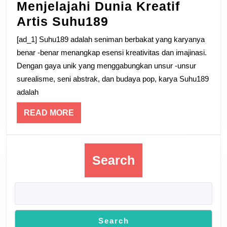
Menjelajahi Dunia Kreatif
Menjelajahi
Artis Suhu189
Dunia
[ad_1] Suhu189 adalah seniman berbakat yang karyanya
Kreatif
benar -benar menangkap esensi kreativitas dan imajinasi.
Artis
Dengan gaya unik yang menggabungkan unsur -unsur
surealisme, seni abstrak, dan budaya pop, karya Suhu189
Suhu189
adalah
READ
READ MORE
MORE
Search
Search