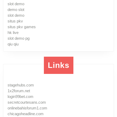
slot demo
demo slot
slot demo
situs pkv
situs pkv games
hk live
slot demo pg
qiu qiu
Links
stagehubs.com
1x2forum.net
login99bet.com
secretcourtesans.com
onlinebahisforum1.com
chicagoheadline.com