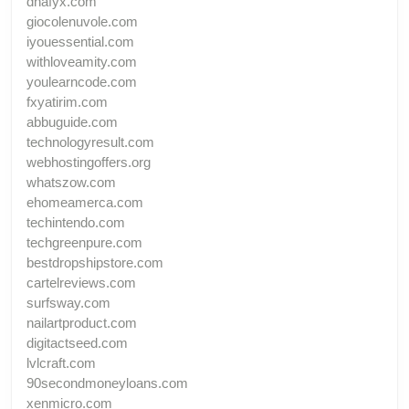
dnafyx.com
giocolenuvole.com
iyouessential.com
withloveamity.com
youlearncode.com
fxyatirim.com
abbuguide.com
technologyresult.com
webhostingoffers.org
whatszow.com
ehomeamerca.com
techintendo.com
techgreenpure.com
bestdropshipstore.com
cartelreviews.com
surfsway.com
nailartproduct.com
digitactseed.com
lvlcraft.com
90secondmoneyloans.com
xenmicro.com