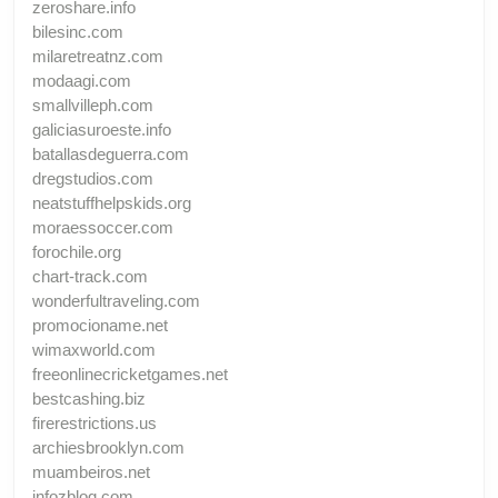
zeroshare.info
bilesinc.com
milaretreatnz.com
modaagi.com
smallvilleph.com
galiciasuroeste.info
batallasdeguerra.com
dregstudios.com
neatstuffhelpskids.org
moraessoccer.com
forochile.org
chart-track.com
wonderfultraveling.com
promocioname.net
wimaxworld.com
freeonlinecricketgames.net
bestcashing.biz
firerestrictions.us
archiesbrooklyn.com
muambeiros.net
infozblog.com