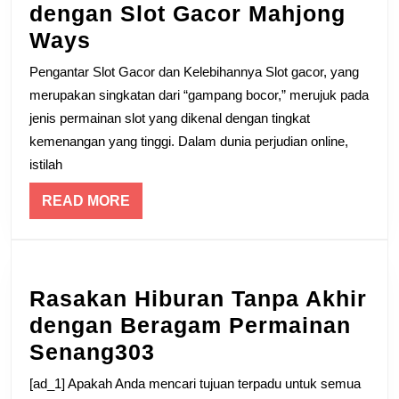
dengan Slot Gacor Mahjong
Maxwin
Ways
Besar
Pengantar Slot Gacor dan Kelebihannya Slot gacor, yang
Malam
merupakan singkatan dari “gampang bocor,” merujuk pada
Ini
jenis permainan slot yang dikenal dengan tingkat
kemenangan yang tinggi. Dalam dunia perjudian online,
dengan
istilah
Slot
Gacor
READ
READ MORE
Mahjong
MORE
Ways
Rasakan Hiburan Tanpa Akhir
dengan Beragam Permainan
Rasakan
Senang303
Hiburan
[ad_1] Apakah Anda mencari tujuan terpadu untuk semua