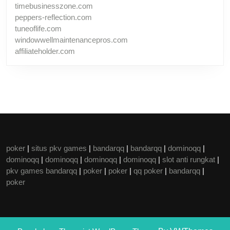
timebusinesszone.com
peppers-reflection.com
tuneoflife.com
windowwellmaintenancepros.com
affiliateholder.com
poker
|
situs pkv games
|
bandarqq
|
bandarqq
|
dominoqq
|
dominoqq
|
dominoqq
|
dominoqq
|
dominoqq
|
slot anti rungkat
|
pkv games bandarqq
|
poker
|
poker
|
qq poker
|
bandarqq
|
poker