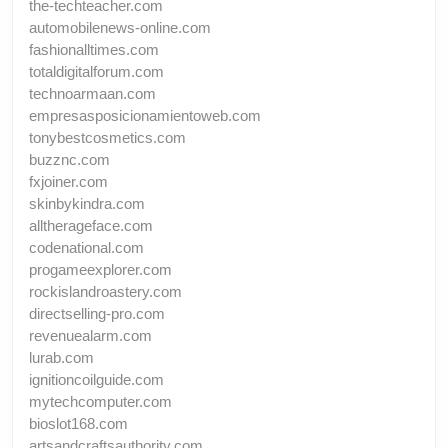
the-techteacher.com
automobilenews-online.com
fashionalltimes.com
totaldigitalforum.com
technoarmaan.com
empresasposicionamientoweb.com
tonybestcosmetics.com
buzznc.com
fxjoiner.com
skinbykindra.com
alltherageface.com
codenational.com
progameexplorer.com
rockislandroastery.com
directselling-pro.com
revenuealarm.com
lurab.com
ignitioncoilguide.com
mytechcomputer.com
bioslot168.com
artsandcraftsauthority.com