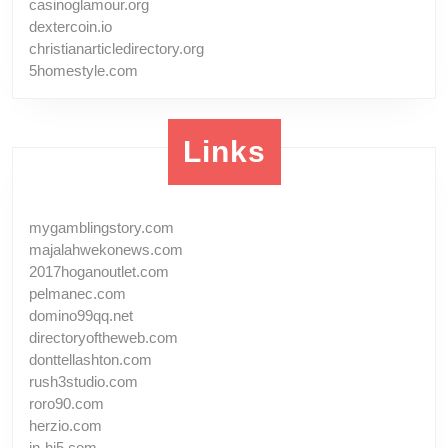
casinoglamour.org
dextercoin.io
christianarticledirectory.org
5homestyle.com
Links
mygamblingstory.com
majalahwekonews.com
2017hoganoutlet.com
pelmanec.com
domino99qq.net
directoryoftheweb.com
donttellashton.com
rush3studio.com
roro90.com
herzio.com
in-hi5.com