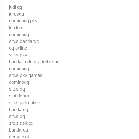
judi qq
jurusqq
dominoqq pkv
kiu kiu
dominoqq
situs bandarqq
qq online
situs pkv
bandar judi bola terbesar
dominoqq
situs pkv games
dominoqq
situs qq
slot demo
situs judi online
bandarqq
situs qq
situs asikqq
bandarqq
demo slot