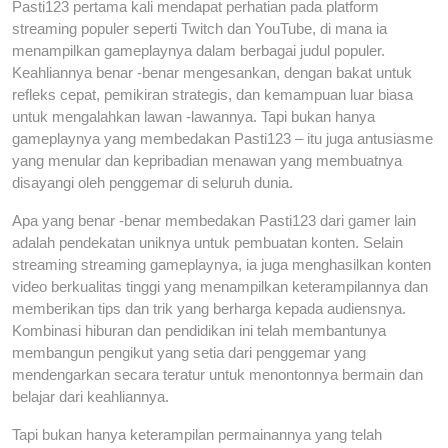
Pasti123 pertama kali mendapat perhatian pada platform
streaming populer seperti Twitch dan YouTube, di mana ia
menampilkan gameplaynya dalam berbagai judul populer.
Keahliannya benar -benar mengesankan, dengan bakat untuk
refleks cepat, pemikiran strategis, dan kemampuan luar biasa
untuk mengalahkan lawan -lawannya. Tapi bukan hanya
gameplaynya yang membedakan Pasti123 – itu juga antusiasme
yang menular dan kepribadian menawan yang membuatnya
disayangi oleh penggemar di seluruh dunia.
Apa yang benar -benar membedakan Pasti123 dari gamer lain
adalah pendekatan uniknya untuk pembuatan konten. Selain
streaming streaming gameplaynya, ia juga menghasilkan konten
video berkualitas tinggi yang menampilkan keterampilannya dan
memberikan tips dan trik yang berharga kepada audiensnya.
Kombinasi hiburan dan pendidikan ini telah membantunya
membangun pengikut yang setia dari penggemar yang
mendengarkan secara teratur untuk menontonnya bermain dan
belajar dari keahliannya.
Tapi bukan hanya keterampilan permainannya yang telah