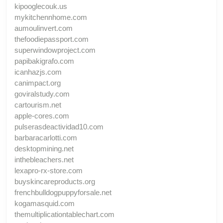
kipooglecouk.us
mykitchennhome.com
aumoulinvert.com
thefoodiepassport.com
superwindowproject.com
papibakigrafo.com
icanhazjs.com
canimpact.org
goviralstudy.com
cartourism.net
apple-cores.com
pulserasdeactividad10.com
barbaracarlotti.com
desktopmining.net
inthebleachers.net
lexapro-rx-store.com
buyskincareproducts.org
frenchbulldogpuppyforsale.net
kogamasquid.com
themultiplicationtablechart.com