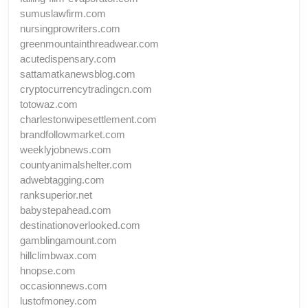
sumuslawfirm.com
nursingprowriters.com
greenmountainthreadwear.com
acutedispensary.com
sattamatkanewsblog.com
cryptocurrencytradingcn.com
totowaz.com
charlestonwipesettlement.com
brandfollowmarket.com
weeklyjobnews.com
countyanimalshelter.com
adwebtagging.com
ranksuperior.net
babystepahead.com
destinationoverlooked.com
gamblingamount.com
hillclimbwax.com
hnopse.com
occasionnews.com
lustofmoney.com