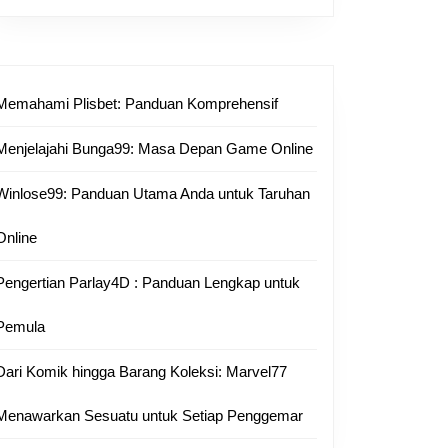
Memahami Plisbet: Panduan Komprehensif
Menjelajahi Bunga99: Masa Depan Game Online
Winlose99: Panduan Utama Anda untuk Taruhan
Online
Pengertian Parlay4D : Panduan Lengkap untuk
Pemula
Dari Komik hingga Barang Koleksi: Marvel77
Menawarkan Sesuatu untuk Setiap Penggemar