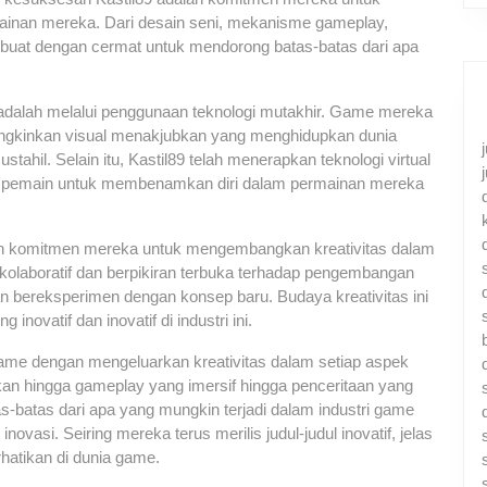
mainan mereka. Dari desain seni, mekanisme gameplay,
dibuat dengan cermat untuk mendorong batas-batas dari apa
e adalah melalui penggunaan teknologi mutakhir. Game mereka
mungkinkan visual menakjubkan yang menghidupkan dunia
hil. Selain itu, Kastil89 telah menerapkan teknologi virtual
an pemain untuk membenamkan diri dalam permainan mereka
lah komitmen mereka untuk mengembangkan kreativitas dalam
 kolaboratif dan berpikiran terbuka terhadap pengembangan
n bereksperimen dengan konsep baru. Budaya kreativitas ini
novatif dan inovatif di industri ini.
 game dengan mengeluarkan kreativitas dalam setiap aspek
an hingga gameplay yang imersif hingga penceritaan yang
batas dari apa yang mungkin terjadi dalam industri game
ovasi. Seiring mereka terus merilis judul-judul inovatif, jelas
hatikan di dunia game.