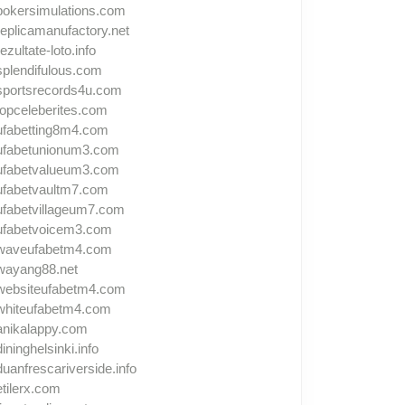
pokersimulations.com
replicamanufactory.net
rezultate-loto.info
splendifulous.com
sportsrecords4u.com
topceleberites.com
ufabetting8m4.com
ufabetunionum3.com
ufabetvalueum3.com
ufabetvaultm7.com
ufabetvillageum7.com
ufabetvoicem3.com
waveufabetm4.com
wayang88.net
websiteufabetm4.com
whiteufabetm4.com
anikalappy.com
dininghelsinki.info
duanfrescariverside.info
etilerx.com