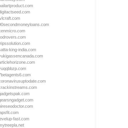
nailartproduct.com
digitactseed.com
lvlcraft.com
90secondmoneyloans.com
xenmicro.com
rodrovers.com
tripssolution.com
satta-king-india.com
yukigassencanada.com
articlehorizone.com
yuqqbbzp.com
7betagents6.com
coronavirusuptodate.com
crackinstreams.com
gadgetspak.com
gearsngadget.com
hireseodoctor.com
lapsfit.com
levelup-fast.com
mytreepla.net