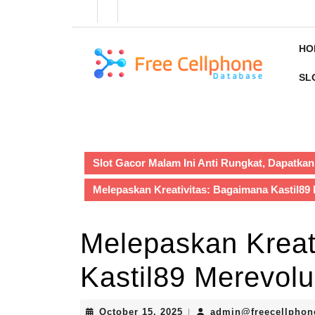
Skip
to
content
HO
Skip
to
SL
content
Slot Gacor Malam Ini Anti Rungkat, Dapatka
Melepaskan Kreativitas: Bagaimana Kastil89
Melepaskan Kreat
Kastil89 Merevolu
October
October 15, 2025
admin@freecellphon
|