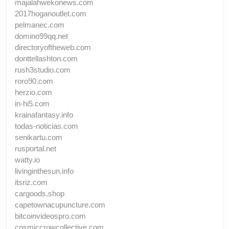
majalahwekonews.com
2017hoganoutlet.com
pelmanec.com
domino99qq.net
directoryoftheweb.com
donttellashton.com
rush3studio.com
roro90.com
herzio.com
in-hi5.com
krainafantasy.info
todas-noticias.com
senikartu.com
rusportal.net
watty.io
livinginthesun.info
itsriz.com
cargoods.shop
capetownacupuncture.com
bitcoinvideospro.com
cosmiccrowcollective.com