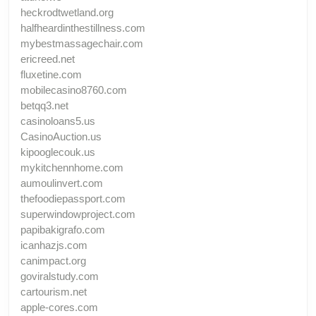
heckrodtwetland.org
halfheardinthestillness.com
mybestmassagechair.com
ericreed.net
fluxetine.com
mobilecasino8760.com
betqq3.net
casinoloans5.us
CasinoAuction.us
kipooglecouk.us
mykitchennhome.com
aumoulinvert.com
thefoodiepassport.com
superwindowproject.com
papibakigrafo.com
icanhazjs.com
canimpact.org
goviralstudy.com
cartourism.net
apple-cores.com