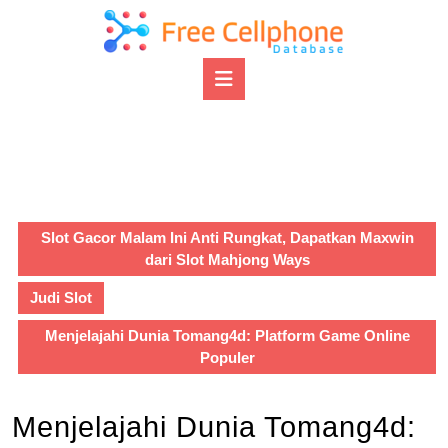
Skip
to
content
Open
Skip
Button
to
content
Slot Gacor Malam Ini Anti Rungkat, Dapatkan Maxwin
dari Slot Mahjong Ways
Judi Slot
Menjelajahi Dunia Tomang4d: Platform Game Online
Populer
Menjelajahi Dunia Tomang4d: