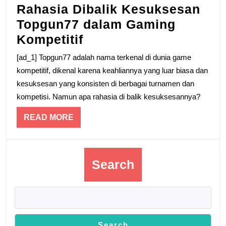
Rahasia Dibalik Kesuksesan
Topgun77 dalam Gaming
Rahasia
Kompetitif
Dibalik
[ad_1] Topgun77 adalah nama terkenal di dunia game
Kesuksesan
kompetitif, dikenal karena keahliannya yang luar biasa dan
Topgun77
kesuksesan yang konsisten di berbagai turnamen dan
kompetisi. Namun apa rahasia di balik kesuksesannya?
dalam
Gaming
READ
READ MORE
Kompetitif
MORE
Search
Search