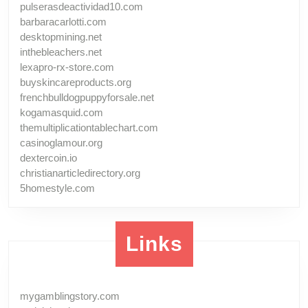
pulserasdeactividad10.com
barbaracarlotti.com
desktopmining.net
inthebleachers.net
lexapro-rx-store.com
buyskincareproducts.org
frenchbulldogpuppyforsale.net
kogamasquid.com
themultiplicationtablechart.com
casinoglamour.org
dextercoin.io
christianarticledirectory.org
5homestyle.com
Links
mygamblingstory.com