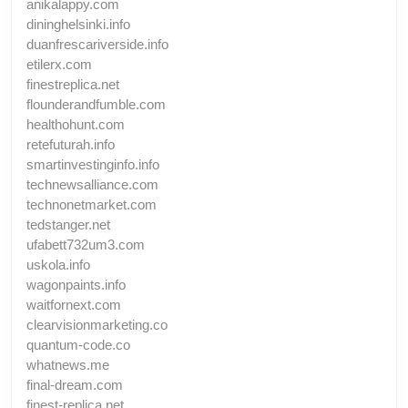
anikalappy.com
dininghelsinki.info
duanfrescariverside.info
etilerx.com
finestreplica.net
flounderandfumble.com
healthohunt.com
retefuturah.info
smartinvestinginfo.info
technewsalliance.com
technonetmarket.com
tedstanger.net
ufabett732um3.com
uskola.info
wagonpaints.info
waitfornext.com
clearvisionmarketing.co
quantum-code.co
whatnews.me
final-dream.com
finest-replica.net