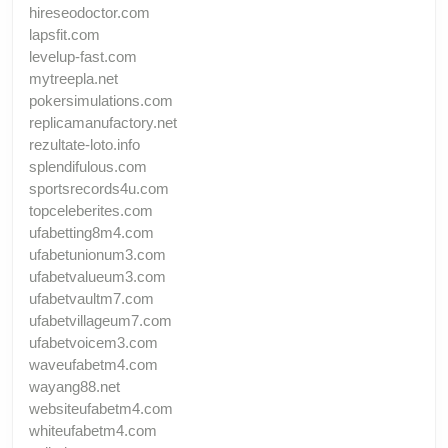
hireseodoctor.com
lapsfit.com
levelup-fast.com
mytreepla.net
pokersimulations.com
replicamanufactory.net
rezultate-loto.info
splendifulous.com
sportsrecords4u.com
topceleberites.com
ufabetting8m4.com
ufabetunionum3.com
ufabetvalueum3.com
ufabetvaultm7.com
ufabetvillageum7.com
ufabetvoicem3.com
waveufabetm4.com
wayang88.net
websiteufabetm4.com
whiteufabetm4.com