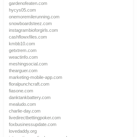
gardenofeaten.com
hycys05.com
onemoremilerunning.com
snowboardsteez.com
instagrambioforgirls.com
cashflowxfiles.com
kmbb10.com
getxtrem.com
weactinfo.com
meshingsocial.com
thearguer.com
marketing-mobile-app.com
floralpunchcraft.com
fiasone.com
danktankbattery.com
mealudo.com
charlie-day.com
livedirectbettingpoker.com
foxbusinessupdate.com
lovedaddy.org