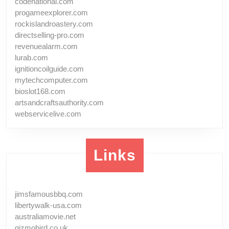
codenational.com
progameexplorer.com
rockislandroastery.com
directselling-pro.com
revenuealarm.com
lurab.com
ignitioncoilguide.com
mytechcomputer.com
bioslot168.com
artsandcraftsauthority.com
webservicelive.com
Links
jimsfamousbbq.com
libertywalk-usa.com
australiamovie.net
gizmobird.co.uk