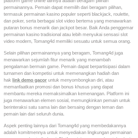
platform game online lainnya adalah beragam pilihan
permainannya. Pemain dapat memilih dari beragam pilihan,
termasuk permainan kasino populer seperti blackjack, roulette,
dan poker, serta berbagai slot video bertema yang menawarkan
putaran bonus menarik dan jackpot besar. Baik Anda penggemar
permainan kasino tradisional atau lebih menyukai sensasi slot
video modern, Tomang4d memiliki sesuatu untuk semua orang.
Selain pilihan permainannya yang beragam, Tomang4d juga
menawarkan sejumlah fitur menarik yang menambah
pengalaman bermain game. Pemain dapat berpartisipasi dalam
turnamen dan kompetisi untuk memenangkan hadiah dan
hak
link demo gacor
untuk menyombongkan diri, atau
memanfaatkan promosi dan bonus khusus yang dapat
membantu mereka memaksimalkan kemenangan. Platform ini
juga menawarkan elemen sosial, memungkinkan pemain untuk
berinteraksi satu sama lain dan bersaing dengan teman dan
pemain lain dari seluruh dunia.
Aspek penting lainnya dari Tomang4d yang membedakannya
adalah komitmennya untuk menyediakan lingkungan permainan