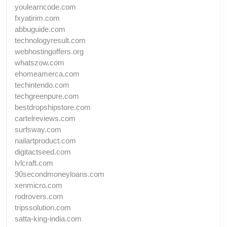
youlearncode.com
fxyatirim.com
abbuguide.com
technologyresult.com
webhostingoffers.org
whatszow.com
ehomeamerca.com
techintendo.com
techgreenpure.com
bestdropshipstore.com
cartelreviews.com
surfsway.com
nailartproduct.com
digitactseed.com
lvlcraft.com
90secondmoneyloans.com
xenmicro.com
rodrovers.com
tripssolution.com
satta-king-india.com