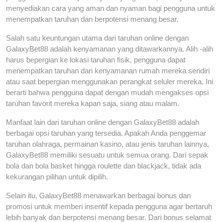
menyediakan cara yang aman dan nyaman bagi pengguna untuk
menempatkan taruhan dan berpotensi menang besar.
Salah satu keuntungan utama dari taruhan online dengan
GalaxyBet88 adalah kenyamanan yang ditawarkannya. Alih -alih
harus bepergian ke lokasi taruhan fisik, pengguna dapat
menempatkan taruhan dari kenyamanan rumah mereka sendiri
atau saat bepergian menggunakan perangkat seluler mereka. Ini
berarti bahwa pengguna dapat dengan mudah mengakses opsi
taruhan favorit mereka kapan saja, siang atau malam.
Manfaat lain dari taruhan online dengan GalaxyBet88 adalah
berbagai opsi taruhan yang tersedia. Apakah Anda penggemar
taruhan olahraga, permainan kasino, atau jenis taruhan lainnya,
GalaxyBet88 memiliki sesuatu untuk semua orang. Dari sepak
bola dan bola basket hingga roulette dan blackjack, tidak ada
kekurangan pilihan untuk dipilih.
Selain itu, GalaxyBet88 menawarkan berbagai bonus dan
promosi untuk memberi insentif kepada pengguna agar bertaruh
lebih banyak dan berpotensi menang besar. Dari bonus selamat