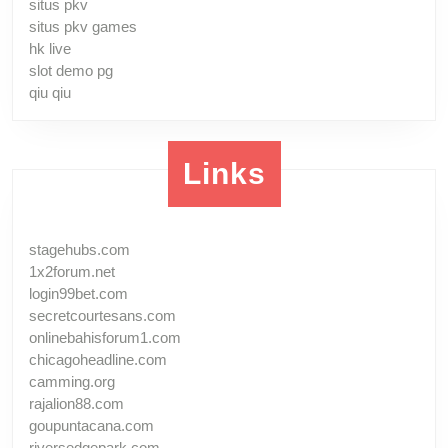
situs pkv
situs pkv games
hk live
slot demo pg
qiu qiu
Links
stagehubs.com
1x2forum.net
login99bet.com
secretcourtesans.com
onlinebahisforum1.com
chicagoheadline.com
camming.org
rajalion88.com
goupuntacana.com
riversedgepark.com