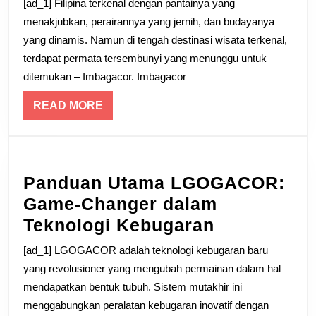
[ad_1] Filipina terkenal dengan pantainya yang
Tersembun
menakjubkan, perairannya yang jernih, dan budayanya
Imbagacor
yang dinamis. Namun di tengah destinasi wisata terkenal,
terdapat permata tersembunyi yang menunggu untuk
Destinasi
ditemukan – Imbagacor. Imbagacor
yang
Wajib
READ
READ MORE
MORE
Dikunjungi
di
Filipina
Panduan Utama LGOGACOR:
Game-Changer dalam
Panduan
Teknologi Kebugaran
Utama
[ad_1] LGOGACOR adalah teknologi kebugaran baru
LGOGACOR
yang revolusioner yang mengubah permainan dalam hal
Game-
mendapatkan bentuk tubuh. Sistem mutakhir ini
menggabungkan peralatan kebugaran inovatif dengan
Changer