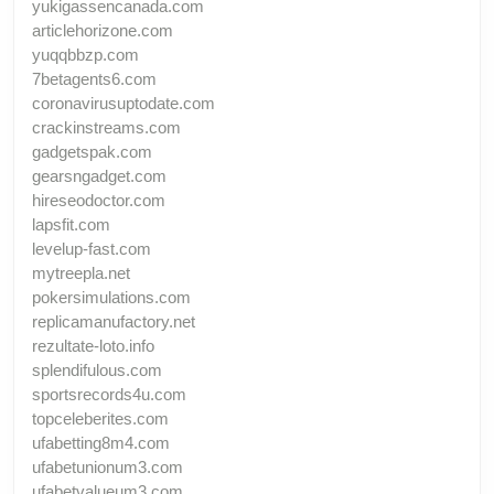
yukigassencanada.com
articlehorizone.com
yuqqbbzp.com
7betagents6.com
coronavirusuptodate.com
crackinstreams.com
gadgetspak.com
gearsngadget.com
hireseodoctor.com
lapsfit.com
levelup-fast.com
mytreepla.net
pokersimulations.com
replicamanufactory.net
rezultate-loto.info
splendifulous.com
sportsrecords4u.com
topceleberites.com
ufabetting8m4.com
ufabetunionum3.com
ufabetvalueum3.com