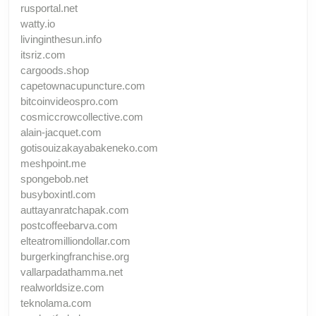
rusportal.net
watty.io
livinginthesun.info
itsriz.com
cargoods.shop
capetownacupuncture.com
bitcoinvideospro.com
cosmiccrowcollective.com
alain-jacquet.com
gotisouizakayabakeneko.com
meshpoint.me
spongebob.net
busyboxintl.com
auttayanratchapak.com
postcoffeebarva.com
elteatromilliondollar.com
burgerkingfranchise.org
vallarpadathamma.net
realworldsize.com
teknolama.com