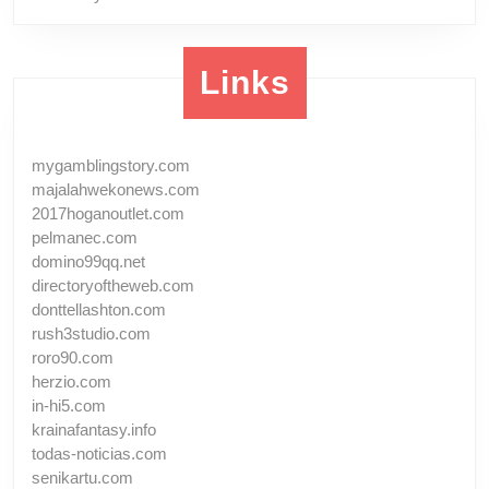
Links
mygamblingstory.com
majalahwekonews.com
2017hoganoutlet.com
pelmanec.com
domino99qq.net
directoryoftheweb.com
donttellashton.com
rush3studio.com
roro90.com
herzio.com
in-hi5.com
krainafantasy.info
todas-noticias.com
senikartu.com