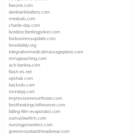
fiasone.com
danktankbattery.com
mealudo.com
charlie-day.com
livedirectbettingpoker.com
foxbusinessupdate.com
lovedaddy.org
integrativemedicalmassageplano.com
mrrugwashing.com
acb-bankia.com
flash-es.net
upshak.com
backsilo.com
siviralqq.com
impressionresorthoian.com
bestfreakingclothesever.com
falling-film-evaporator.com
sumuslawfirm.com
nursingprowriters.com
greenmountainthreadwear.com