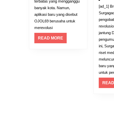
terbatas yang mengganggu
di
[ad_1] B
banyak kota. Namun,
Indonesia
Surgaga
aplikasi baru yang disebut
pengobat
OJOL69 berusaha untuk
revolusio
merevolusi
jantung 
READ
READ MORE
pengumum
MORE
ini, Sur
riset med
meluncu
baru yan
untuk pe
READ