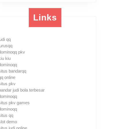
Links
judi qq
jurusqq
dominoqq pkv
kiu kiu
dominoqq
situs bandarqq
qq online
situs pkv
bandar judi bola terbesar
dominoqq
situs pkv games
dominoqq
situs qq
slot demo
situs judi online