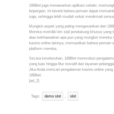
188Bet juga menawarkan aplikasi seluler, memung
bepergian. Ini berarti bahwa pemain dapat memain
saja, sehingga lebih mudah untuk menikmati sensa
Mungkin aspek yang paling mengesankan dari 188
Mereka memiliki tim staf pendukung khusus yang 
atau kekhawatiran apa pun yang mungkin mereka mi
kasino online lainnya, memastikan bahwa pemain s
platform mereka.
Secara keseluruhan, 188Bet merevolusi pengalaman
yang luas hingga fitur inovatif dan layanan pelang
Jika Anda mencari pengalaman kasino online yan
188Bet.
[ad_2]
Tags:
demo slot
,
slot