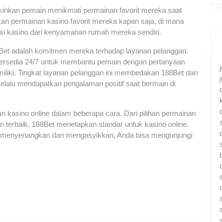
kinkan pemain menikmati permainan favorit mereka saat
kan permainan kasino favorit mereka kapan saja, di mana
si kasino dari kenyamanan rumah mereka sendiri.
Bet adalah komitmen mereka terhadap layanan pelanggan.
tersedia 24/7 untuk membantu pemain dengan pertanyaan
liki. Tingkat layanan pelanggan ini membedakan 188Bet dari
elalu mendapatkan pengalaman positif saat bermain di
 kasino online dalam beberapa cara. Dari pilihan permainan
gan terbaik, 188Bet menetapkan standar untuk kasino online.
g menyenangkan dan mengasyikkan, Anda bisa mengunjungi