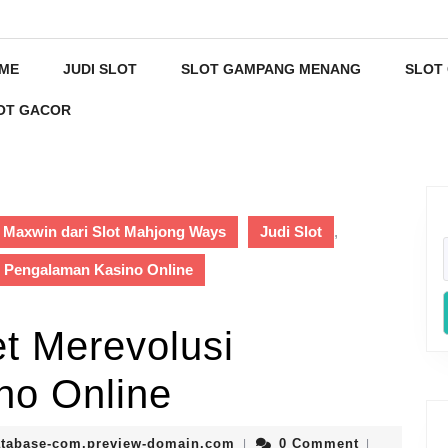
ME
JUDI SLOT
SLOT GAMPANG MENANG
SLOT 
OT GACOR
n Maxwin dari Slot Mahjong Ways
Judi Slot
,
 Pengalaman Kasino Online
t Merevolusi
no Online
admin@freecellphonedatabas
tabase-com.preview-domain.com
0 Comment
|
|