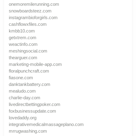
onemoremilerunning.com
snowboardsteez.com
instagrambioforgirls.com
cashflowxfiles.com
kmbb10.com
getxtrem.com
weactinfo.com
meshingsocial.com
thearguer.com
marketing-mobile-app.com
floralpunchcraft.com
fiasone.com
danktankbattery.com
mealudo.com
charlie-day.com
livedirectbettingpoker.com
foxbusinessupdate.com
lovedaddy.org
integrativemedicalmassageplano.com
mrrugwashing.com