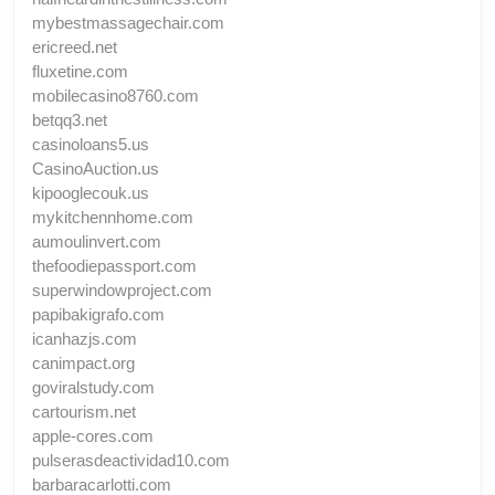
mybestmassagechair.com
ericreed.net
fluxetine.com
mobilecasino8760.com
betqq3.net
casinoloans5.us
CasinoAuction.us
kipooglecouk.us
mykitchennhome.com
aumoulinvert.com
thefoodiepassport.com
superwindowproject.com
papibakigrafo.com
icanhazjs.com
canimpact.org
goviralstudy.com
cartourism.net
apple-cores.com
pulserasdeactividad10.com
barbaracarlotti.com