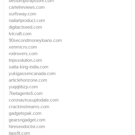
bestdropshipstore.com
cartelreviews.com
surfsway.com
nailartproduct.com
digitactseed.com
lvlcraft.com
90secondmoneyloans.com
xenmicro.com
rodrovers.com
tripssolution.com
satta-king-india.com
yukigassencanada.com
articlehorizone.com
yuqqbbzp.com
7betagents6.com
coronavirusuptodate.com
crackinstreams.com
gadgetspak.com
gearsngadget.com
hireseodoctor.com
lapsfit.com