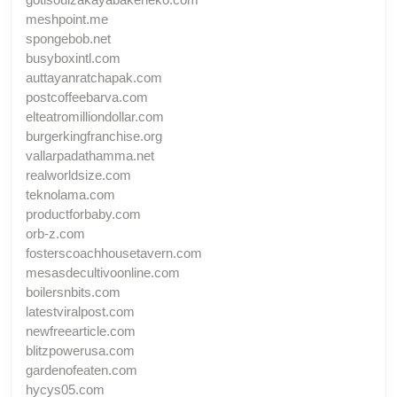
meshpoint.me
spongebob.net
busyboxintl.com
auttayanratchapak.com
postcoffeebarva.com
elteatromilliondollar.com
burgerkingfranchise.org
vallarpadathamma.net
realworldsize.com
teknolama.com
productforbaby.com
orb-z.com
fosterscoachhousetavern.com
mesasdecultivoonline.com
boilersnbits.com
latestviralpost.com
newfreearticle.com
blitzpowerusa.com
gardenofeaten.com
hycys05.com