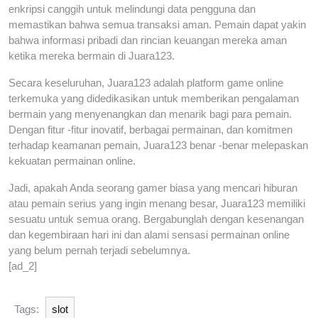
enkripsi canggih untuk melindungi data pengguna dan
memastikan bahwa semua transaksi aman. Pemain dapat yakin
bahwa informasi pribadi dan rincian keuangan mereka aman
ketika mereka bermain di Juara123.
Secara keseluruhan, Juara123 adalah platform game online
terkemuka yang didedikasikan untuk memberikan pengalaman
bermain yang menyenangkan dan menarik bagi para pemain.
Dengan fitur -fitur inovatif, berbagai permainan, dan komitmen
terhadap keamanan pemain, Juara123 benar -benar melepaskan
kekuatan permainan online.
Jadi, apakah Anda seorang gamer biasa yang mencari hiburan
atau pemain serius yang ingin menang besar, Juara123 memiliki
sesuatu untuk semua orang. Bergabunglah dengan kesenangan
dan kegembiraan hari ini dan alami sensasi permainan online
yang belum pernah terjadi sebelumnya.
[ad_2]
Tags:
slot