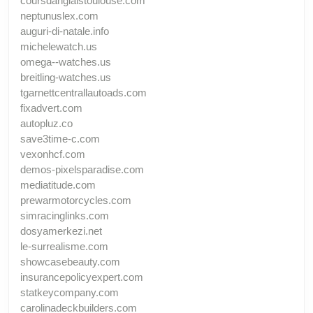
coursdanglaistoulouse.com
neptunuslex.com
auguri-di-natale.info
michelewatch.us
omega--watches.us
breitling-watches.us
tgarnettcentrallautoads.com
fixadvert.com
autopluz.co
save3time-c.com
vexonhcf.com
demos-pixelsparadise.com
mediatitude.com
prewarmotorcycles.com
simracinglinks.com
dosyamerkezi.net
le-surrealisme.com
showcasebeauty.com
insurancepolicyexpert.com
statkeycompany.com
carolinadeckbuilders.com