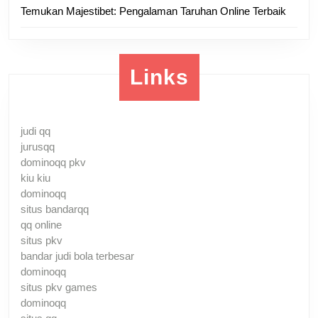
Temukan Majestibet: Pengalaman Taruhan Online Terbaik
Links
judi qq
jurusqq
dominoqq pkv
kiu kiu
dominoqq
situs bandarqq
qq online
situs pkv
bandar judi bola terbesar
dominoqq
situs pkv games
dominoqq