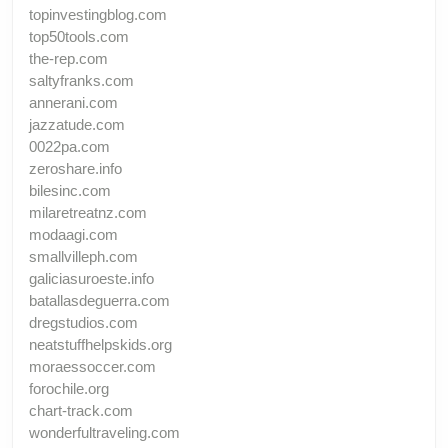
topinvestingblog.com
top50tools.com
the-rep.com
saltyfranks.com
annerani.com
jazzatude.com
0022pa.com
zeroshare.info
bilesinc.com
milaretreatnz.com
modaagi.com
smallvilleph.com
galiciasuroeste.info
batallasdeguerra.com
dregstudios.com
neatstuffhelpskids.org
moraessoccer.com
forochile.org
chart-track.com
wonderfultraveling.com