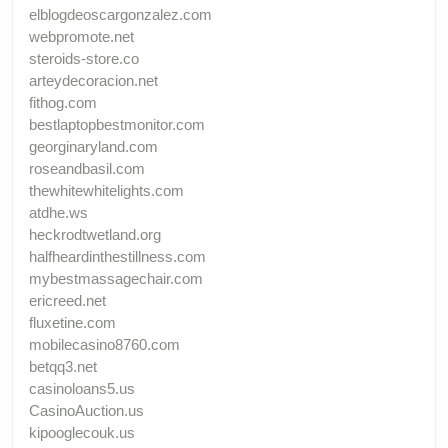
elblogdeoscargonzalez.com
webpromote.net
steroids-store.co
arteydecoracion.net
fithog.com
bestlaptopbestmonitor.com
georginaryland.com
roseandbasil.com
thewhitewhitelights.com
atdhe.ws
heckrodtwetland.org
halfheardinthestillness.com
mybestmassagechair.com
ericreed.net
fluxetine.com
mobilecasino8760.com
betqq3.net
casinoloans5.us
CasinoAuction.us
kipooglecouk.us