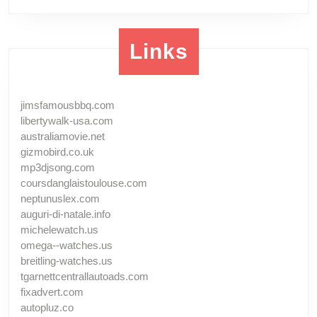
Links
jimsfamousbbq.com
libertywalk-usa.com
australiamovie.net
gizmobird.co.uk
mp3djsong.com
coursdanglaistoulouse.com
neptunuslex.com
auguri-di-natale.info
michelewatch.us
omega--watches.us
breitling-watches.us
tgarnettcentrallautoads.com
fixadvert.com
autopluz.co