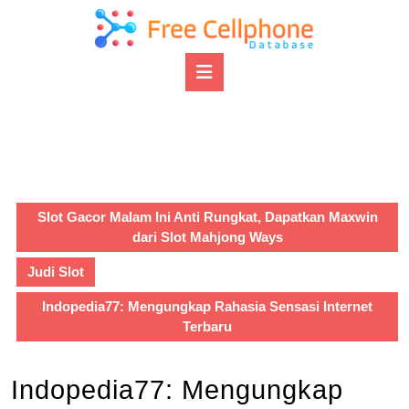
Skip
to
content
Open
Skip
Button
to
content
Slot Gacor Malam Ini Anti Rungkat, Dapatkan Maxwin
dari Slot Mahjong Ways
Judi Slot
Indopedia77: Mengungkap Rahasia Sensasi Internet
Terbaru
Indopedia77: Mengungkap