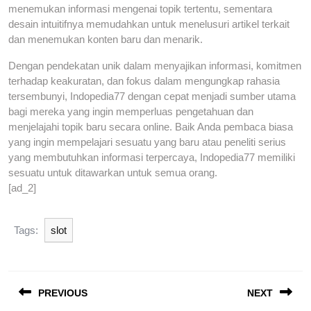
menemukan informasi mengenai topik tertentu, sementara
desain intuitifnya memudahkan untuk menelusuri artikel terkait
dan menemukan konten baru dan menarik.
Dengan pendekatan unik dalam menyajikan informasi, komitmen
terhadap keakuratan, dan fokus dalam mengungkap rahasia
tersembunyi, Indopedia77 dengan cepat menjadi sumber utama
bagi mereka yang ingin memperluas pengetahuan dan
menjelajahi topik baru secara online. Baik Anda pembaca biasa
yang ingin mempelajari sesuatu yang baru atau peneliti serius
yang membutuhkan informasi terpercaya, Indopedia77 memiliki
sesuatu untuk ditawarkan untuk semua orang.
[ad_2]
Tags:
slot
Post
PREVIOUS
NEXT
navigation