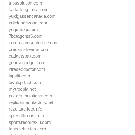
tripssolution.com
satta-king-india.com
yukigassencanada.com
articlehorizone.com
yuqqbbzp.com
7betagents6.com
coronavirusuptodate.com
crackinstreams.com
gadgetspak.com
gearsngadget.com
hireseodoctor.com
lapsfit.com
levelup-fast.com
mytreepla.net
pokersimulations.com
replicamanufactory.net
rezultate-loto.info
splendifulous.com
sportsrecords4u.com
topceleberites.com