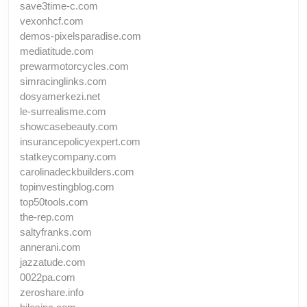
save3time-c.com
vexonhcf.com
demos-pixelsparadise.com
mediatitude.com
prewarmotorcycles.com
simracinglinks.com
dosyamerkezi.net
le-surrealisme.com
showcasebeauty.com
insurancepolicyexpert.com
statkeycompany.com
carolinadeckbuilders.com
topinvestingblog.com
top50tools.com
the-rep.com
saltyfranks.com
annerani.com
jazzatude.com
0022pa.com
zeroshare.info