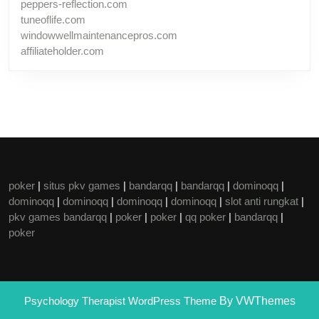
peppers-reflection.com
tuneoflife.com
windowwellmaintenancepros.com
affiliateholder.com
poker
|
situs pkv games
|
bandarqq
|
bandarqq
|
dominoqq
|
dominoqq
|
dominoqq
|
dominoqq
|
dominoqq
|
slot anti rungkat
|
pkv games bandarqq
|
poker
|
poker
|
qq poker
|
bandarqq
|
poker
Psychology Therapist WordPress Theme
By VWThemes
Scroll