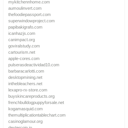
mykitchennhome.com
aumoulinvert.com
thefoodiepassport.com
superwindowproject.com
papibakigrafo.com
icanhazjs.com
canimpact.org
goviralstudy.com
cartourism.net
apple-cores.com
pulserasdeactividad10.com
barbaracarlotti.com
desktopmining.net
inthebleachers.net
lexapro-rx-store.com
buyskincareproducts.org
frenchbulldogpuppyforsale.net
kogamasquid.com
themultiplicationtablechart.com
casinoglamour.org
dextercoin.io