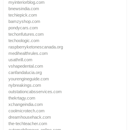
myinteriorblog.com
bnewsindia.com
techiepick.com
bamzyshop.com
pondycars.com
techonfutures.com
techoologic.com
raspberryketonescanada.org
medihealthrules.com
usathrill.com
vshapedental.com
canfandalucia.org
yourengineguide.com
nybreakings.com
outstationcabsservices.com
thekrtagy.com
xchangeindia.com
coolmicrotech.com
dreamhousehack.com
the-techteacher.com
automobilenews-online.com