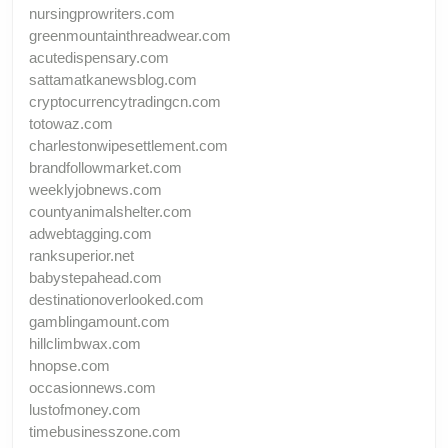
nursingprowriters.com
greenmountainthreadwear.com
acutedispensary.com
sattamatkanewsblog.com
cryptocurrencytradingcn.com
totowaz.com
charlestonwipesettlement.com
brandfollowmarket.com
weeklyjobnews.com
countyanimalshelter.com
adwebtagging.com
ranksuperior.net
babystepahead.com
destinationoverlooked.com
gamblingamount.com
hillclimbwax.com
hnopse.com
occasionnews.com
lustofmoney.com
timebusinesszone.com