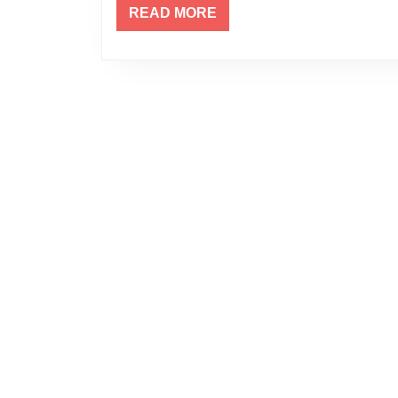
READ
READ MORE
MORE