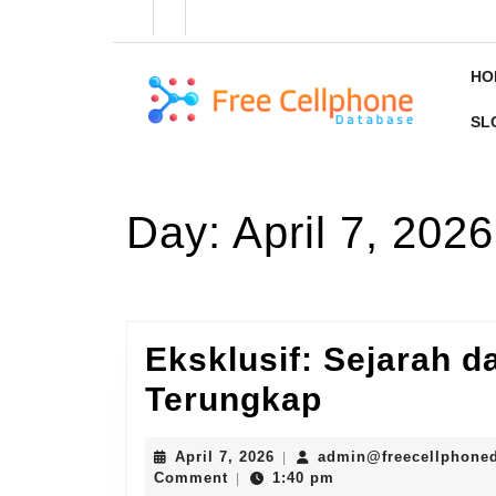
Skip
to
content
HO
Skip
to
SL
content
Day:
April 7, 2026
Eksklusif: Sejarah 
Eksklusif:
Terungkap
Sejarah
April
April 7, 2026
admin@freecellphone
|
dan
7,
Comment
1:40 pm
|