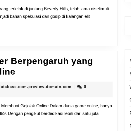
domain.com
g terletak di jantung Beverly Hills, telah lama diselimuti
7
jadi bahan spekulasi dan gosip di kalangan elit
p
mer Berpengaruh yang
Temui
line
Kastil89:
admin@freecellphonedataba
database-com.preview-domain.com
0
|
Gamer
com.preview-
domain.com
Berpengaruh
g Membuat Gejolak Online Dalam dunia game online, hanya
yang
l89. Dengan pengikut berdedikasi lebih dari satu juta
Membuat