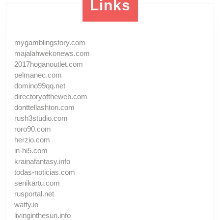
Links
mygamblingstory.com
majalahwekonews.com
2017hoganoutlet.com
pelmanec.com
domino99qq.net
directoryoftheweb.com
donttellashton.com
rush3studio.com
roro90.com
herzio.com
in-hi5.com
krainafantasy.info
todas-noticias.com
senikartu.com
rusportal.net
watty.io
livinginthesun.info