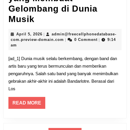
Gelombang di Dunia
Temui
Musik
Bandarlotre:
April
April 5, 2026
admin@freecellphonedatabase-
|
Band
5,
admin@freecellphonedatabase-
com.preview-domain.com
0 Comment
9:14
|
|
2026
com.preview-
am
yang
domain.com
Membuat
[ad_1] Dunia musik selalu berkembang, dengan band dan
artis baru yang terus bermunculan dan memberikan
Gelombang
pengaruhnya. Salah satu band yang banyak menimbulkan
di
gebrakan akhir-akhir ini adalah Bandarlotre. Berasal dari
Los
Dunia
Musik
READ
READ MORE
MORE