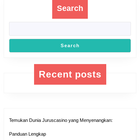
Search
Search
Recent posts
Temukan Dunia Juruscasino yang Menyenangkan:
Panduan Lengkap