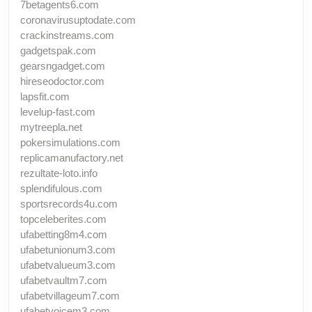
7betagents6.com
coronavirusuptodate.com
crackinstreams.com
gadgetspak.com
gearsngadget.com
hireseodoctor.com
lapsfit.com
levelup-fast.com
mytreepla.net
pokersimulations.com
replicamanufactory.net
rezultate-loto.info
splendifulous.com
sportsrecords4u.com
topceleberites.com
ufabetting8m4.com
ufabetunionum3.com
ufabetvalueum3.com
ufabetvaultm7.com
ufabetvillageum7.com
ufabetvoicem3.com