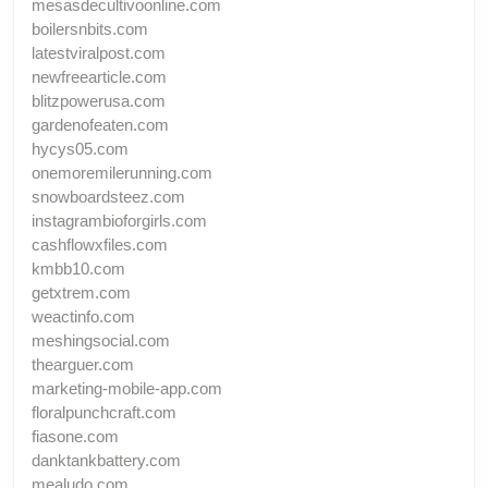
mesasdecultivoonline.com
boilersnbits.com
latestviralpost.com
newfreearticle.com
blitzpowerusa.com
gardenofeaten.com
hycys05.com
onemoremilerunning.com
snowboardsteez.com
instagrambioforgirls.com
cashflowxfiles.com
kmbb10.com
getxtrem.com
weactinfo.com
meshingsocial.com
thearguer.com
marketing-mobile-app.com
floralpunchcraft.com
fiasone.com
danktankbattery.com
mealudo.com