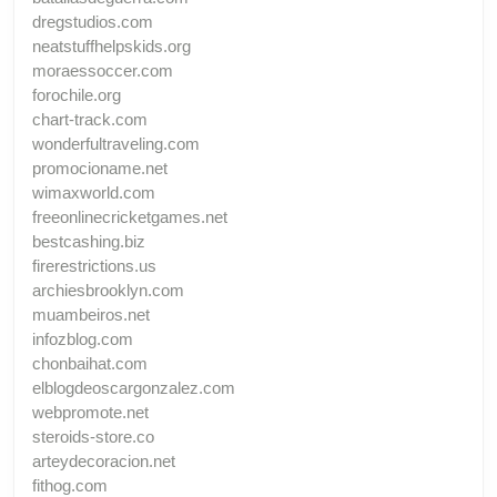
dregstudios.com
neatstuffhelpskids.org
moraessoccer.com
forochile.org
chart-track.com
wonderfultraveling.com
promocioname.net
wimaxworld.com
freeonlinecricketgames.net
bestcashing.biz
firerestrictions.us
archiesbrooklyn.com
muambeiros.net
infozblog.com
chonbaihat.com
elblogdeoscargonzalez.com
webpromote.net
steroids-store.co
arteydecoracion.net
fithog.com