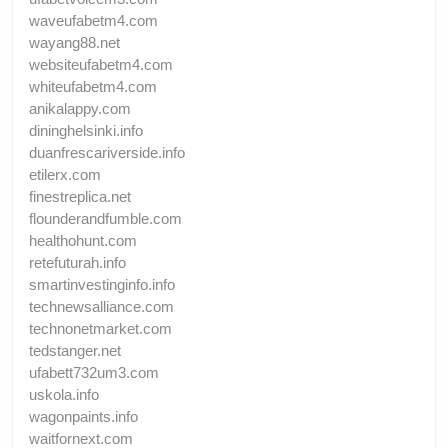
waveufabetm4.com
wayang88.net
websiteufabetm4.com
whiteufabetm4.com
anikalappy.com
dininghelsinki.info
duanfrescariverside.info
etilerx.com
finestreplica.net
flounderandfumble.com
healthohunt.com
retefuturah.info
smartinvestinginfo.info
technewsalliance.com
technonetmarket.com
tedstanger.net
ufabett732um3.com
uskola.info
wagonpaints.info
waitfornext.com