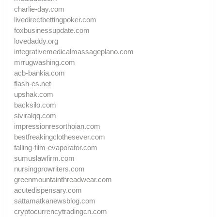
charlie-day.com
livedirectbettingpoker.com
foxbusinessupdate.com
lovedaddy.org
integrativemedicalmassageplano.com
mrrugwashing.com
acb-bankia.com
flash-es.net
upshak.com
backsilo.com
siviralqq.com
impressionresorthoian.com
bestfreakingclothesever.com
falling-film-evaporator.com
sumuslawfirm.com
nursingprowriters.com
greenmountainthreadwear.com
acutedispensary.com
sattamatkanewsblog.com
cryptocurrencytradingcn.com