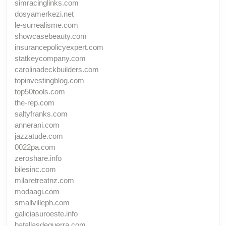
simracinglinks.com
dosyamerkezi.net
le-surrealisme.com
showcasebeauty.com
insurancepolicyexpert.com
statkeycompany.com
carolinadeckbuilders.com
topinvestingblog.com
top50tools.com
the-rep.com
saltyfranks.com
annerani.com
jazzatude.com
0022pa.com
zeroshare.info
bilesinc.com
milaretreatnz.com
modaagi.com
smallvilleph.com
galiciasuroeste.info
batallasdeguerra.com