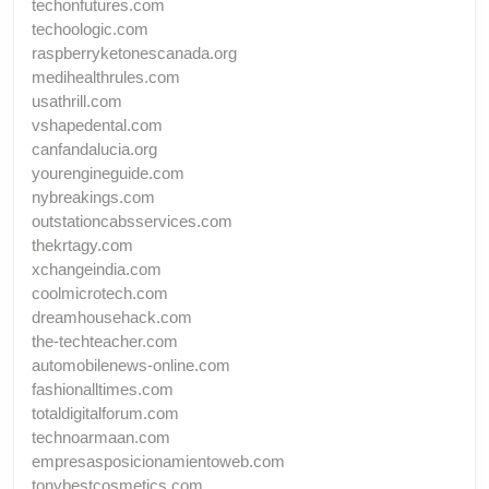
techonfutures.com
techoologic.com
raspberryketonescanada.org
medihealthrules.com
usathrill.com
vshapedental.com
canfandalucia.org
yourengineguide.com
nybreakings.com
outstationcabsservices.com
thekrtagy.com
xchangeindia.com
coolmicrotech.com
dreamhousehack.com
the-techteacher.com
automobilenews-online.com
fashionalltimes.com
totaldigitalforum.com
technoarmaan.com
empresasposicionamientoweb.com
tonybestcosmetics.com