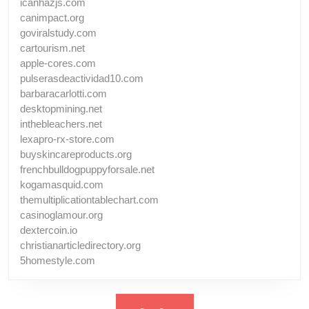
icanhazjs.com
canimpact.org
goviralstudy.com
cartourism.net
apple-cores.com
pulserasdeactividad10.com
barbaracarlotti.com
desktopmining.net
inthebleachers.net
lexapro-rx-store.com
buyskincareproducts.org
frenchbulldogpuppyforsale.net
kogamasquid.com
themultiplicationtablechart.com
casinoglamour.org
dextercoin.io
christianarticledirectory.org
5homestyle.com