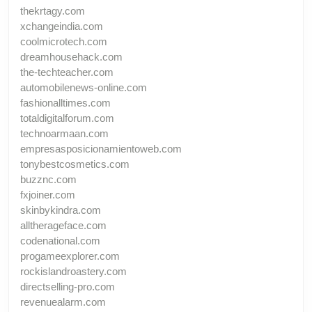
thekrtagy.com
xchangeindia.com
coolmicrotech.com
dreamhousehack.com
the-techteacher.com
automobilenews-online.com
fashionalltimes.com
totaldigitalforum.com
technoarmaan.com
empresasposicionamientoweb.com
tonybestcosmetics.com
buzznc.com
fxjoiner.com
skinbykindra.com
alltherageface.com
codenational.com
progameexplorer.com
rockislandroastery.com
directselling-pro.com
revenuealarm.com