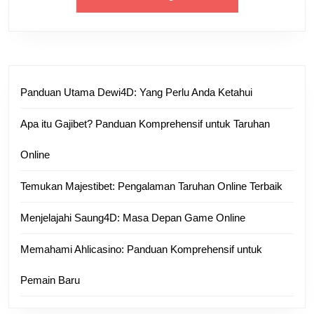
Panduan Utama Dewi4D: Yang Perlu Anda Ketahui
Apa itu Gajibet? Panduan Komprehensif untuk Taruhan
Online
Temukan Majestibet: Pengalaman Taruhan Online Terbaik
Menjelajahi Saung4D: Masa Depan Game Online
Memahami Ahlicasino: Panduan Komprehensif untuk
Pemain Baru