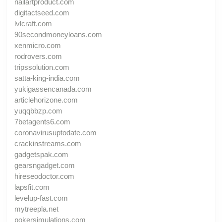
nailartproduct.com
digitactseed.com
lvlcraft.com
90secondmoneyloans.com
xenmicro.com
rodrovers.com
tripssolution.com
satta-king-india.com
yukigassencanada.com
articlehorizone.com
yuqqbbzp.com
7betagents6.com
coronavirusuptodate.com
crackinstreams.com
gadgetspak.com
gearsngadget.com
hireseodoctor.com
lapsfit.com
levelup-fast.com
mytreepla.net
pokersimulations.com