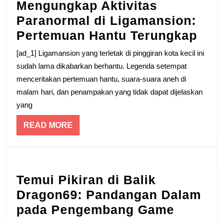
Mengungkap Aktivitas
Paranormal di Ligamansion:
Men
Pertemuan Hantu Terungkap
Akti
[ad_1] Ligamansion yang terletak di pinggiran kota kecil ini
Par
sudah lama dikabarkan berhantu. Legenda setempat
di
menceritakan pertemuan hantu, suara-suara aneh di
malam hari, dan penampakan yang tidak dapat dijelaskan
Lig
yang
Per
Han
READ
READ MORE
MORE
Ter
Temui Pikiran di Balik
Dragon69: Pandangan Dalam
Temui
pada Pengembang Game