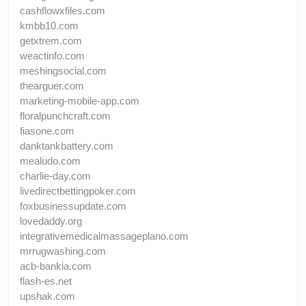
cashflowxfiles.com
kmbb10.com
getxtrem.com
weactinfo.com
meshingsocial.com
thearguer.com
marketing-mobile-app.com
floralpunchcraft.com
fiasone.com
danktankbattery.com
mealudo.com
charlie-day.com
livedirectbettingpoker.com
foxbusinessupdate.com
lovedaddy.org
integrativemedicalmassageplano.com
mrrugwashing.com
acb-bankia.com
flash-es.net
upshak.com