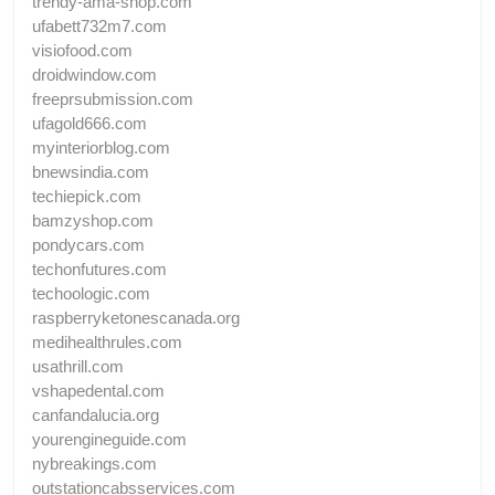
trendy-ama-shop.com
ufabett732m7.com
visiofood.com
droidwindow.com
freeprsubmission.com
ufagold666.com
myinteriorblog.com
bnewsindia.com
techiepick.com
bamzyshop.com
pondycars.com
techonfutures.com
techoologic.com
raspberryketonescanada.org
medihealthrules.com
usathrill.com
vshapedental.com
canfandalucia.org
yourengineguide.com
nybreakings.com
outstationcabsservices.com