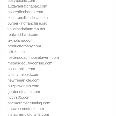
busyboxintl.com
auttayanratchapak.com
postcoffeebarva.com
elteatromilliondollar.com
burgerkingfranchise.org
vallarpadathamma.net
realworldsize.com
teknolama.com
productforbaby.com
orb-z.com
fosterscoachhousetavern.com
mesasdecultivoonline.com
boilersnbits.com
latestviralpost.com
newfreearticle.com
blitzpowerusa.com
gardenofeaten.com
hycys05.com
onemoremilerunning.com
snowboardsteez.com
instagrambioforgirls.com