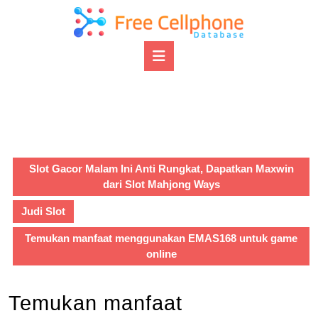
Skip
to
content
Open
Skip
Button
to
content
Slot Gacor Malam Ini Anti Rungkat, Dapatkan Maxwin
dari Slot Mahjong Ways
Judi Slot
Temukan manfaat menggunakan EMAS168 untuk game
online
Temukan manfaat