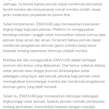
olahraga. Ini berarti bahwa pemain dapat menikmati permainan
favorit mereka dari kenyamanan rumah mereka sendiri, tanpa
perlu melakukan perjalanan ke kasino fisik.
Selain kenyamanan, EMAS168 juga menawarkan keamanan
tingkat tinggi bagi para pemain. Platform ini menggunakan
teknologi enkripsi canggih untuk memastikan bahwa semua data
pemain tetap aman dan aman. Ini berarti bahwa pemain dapat
menikmati pengalaman bermain game mereka tanpa harus
khawatir tentang keamanan informasi pribadi mereka.
Manfaat lain dari menggunakan EMAS168 adalah berbagai
promosi dan bonus yang ditawarkan. Dari bonus selamat datang
untuk pemain baru hingga promosi berkelanjutan untuk
pelanggan yang loyal, ada banyak peluang bagi pemain untuk
meningkatkan kemenangan mereka dan menikmati pengalaman
bermain game yang lebih menarik.
Selain itu, EMAS168 juga menawarkan dukungan pelanggan
tingkat tinggi untuk pemain. Apakah pemain memiliki pertanyaan
tentang permainan, memerlukan bantuan dengan masalah