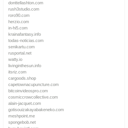
donttellashton.com
rush3studio.com
roro90.com
herzio.com
in-hi5.com
krainafantasy.info
todas-noticias.com
senikartu.com
rusportal.net
watty.io
livinginthesun.info
itsriz.com
cargoods.shop
capetownacupuncture.com
bitcoinvideospro.com
cosmiccrowcollective.com
alain-jacquet.com
gotisouizakayabakeneko.com
meshpoint.me
spongebob.net