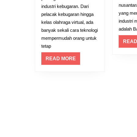
nusantara
industri kebugaran. Dari
Teknologi
yang mem
pelacak kebugaran hingga
Fitness
industri 
kelas olahraga virtual, ada
adalah B
banyak sekali cara teknologi
mempermudah orang untuk
READ
tetap
READ
READ MORE
MORE