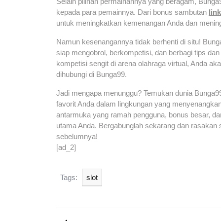
Selain pilihan permainannya yang beragam, Bung
kepada para pemainnya. Dari bonus sambutan
lin
untuk meningkatkan kemenangan Anda dan mening
Namun kesenangannya tidak berhenti di situ! Bun
siap mengobrol, berkompetisi, dan berbagi tips da
kompetisi sengit di arena olahraga virtual, Anda
dihubungi di Bunga99.
Jadi mengapa menunggu? Temukan dunia Bunga99 y
favorit Anda dalam lingkungan yang menyenangkan
antarmuka yang ramah pengguna, bonus besar, dan 
utama Anda. Bergabunglah sekarang dan rasakan 
sebelumnya!
[ad_2]
Tags:
slot
Post