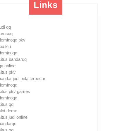
Links
judi qq
jurusqq
dominoqq pkv
kiu kiu
dominoqq
situs bandarqq
qq online
situs pkv
bandar judi bola terbesar
dominoqq
situs pkv games
dominoqq
situs qq
slot demo
situs judi online
bandarqq
situs qq