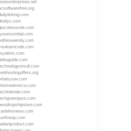
lewisenterprises.net
pcsoftwarefree.org
dailylinking.com
dnafyx.com
giocolenuvole.com
iyouessential.com
withloveamity.com
youlearncode.com
fxyatirim.com
abbuguide.com
technologyresult.com
webhostingoffers.org
whatszow.com
ehomeamerca.com
techintendo.com
techgreenpure.com
bestdropshipstore.com
cartelreviews.com
surfsway.com
nailartproduct.com
digitactseed.com