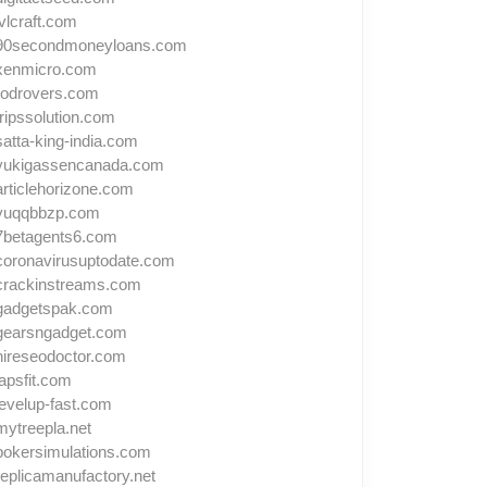
lvlcraft.com
90secondmoneyloans.com
xenmicro.com
rodrovers.com
tripssolution.com
satta-king-india.com
yukigassencanada.com
articlehorizone.com
yuqqbbzp.com
7betagents6.com
coronavirusuptodate.com
crackinstreams.com
gadgetspak.com
gearsngadget.com
hireseodoctor.com
lapsfit.com
levelup-fast.com
mytreepla.net
pokersimulations.com
replicamanufactory.net