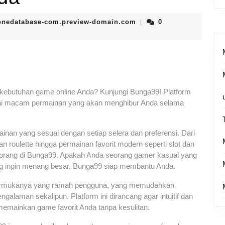
admin@freecellphonedat
onedatabase-com.preview-domain.com
0
|
com.preview-
domain.com
kebutuhan game online Anda? Kunjungi Bunga99! Platform
gai macam permainan yang akan menghibur Anda selama
an yang sesuai dengan setiap selera dan preferensi. Dari
an roulette hingga permainan favorit modern seperti slot dan
a orang di Bunga99. Apakah Anda seorang gamer kasual yang
ng ingin menang besar, Bunga99 siap membantu Anda.
ntarmukanya yang ramah pengguna, yang memudahkan
galaman sekalipun. Platform ini dirancang agar intuitif dan
emainkan game favorit Anda tanpa kesulitan.