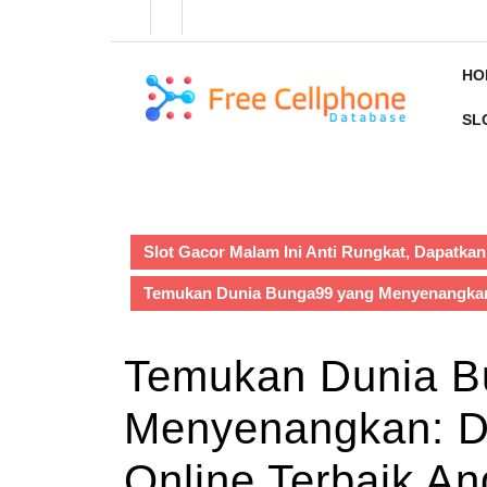
Skip
to
content
HO
Skip
to
SL
content
Slot Gacor Malam Ini Anti Rungkat, Dapatka
Temukan Dunia Bunga99 yang Menyenangkan:
Temukan Dunia B
Menyenangkan: D
Online Terbaik A