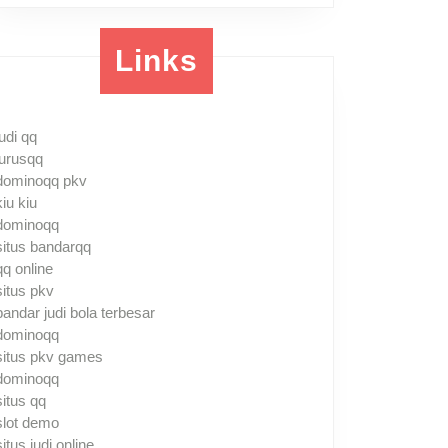
Links
judi qq
jurusqq
dominoqq pkv
kiu kiu
dominoqq
situs bandarqq
qq online
situs pkv
bandar judi bola terbesar
dominoqq
situs pkv games
dominoqq
situs qq
slot demo
situs judi online