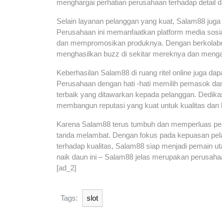
menghargai perhatian perusahaan terhadap detail d
Selain layanan pelanggan yang kuat, Salam88 juga 
Perusahaan ini memanfaatkan platform media sosia
dan mempromosikan produknya. Dengan berkolabor
menghasilkan buzz di sekitar mereknya dan mengar
Keberhasilan Salam88 di ruang ritel online juga da
Perusahaan dengan hati -hati memilih pemasok d
terbaik yang ditawarkan kepada pelanggan. Dedika
membangun reputasi yang kuat untuk kualitas dan ke
Karena Salam88 terus tumbuh dan memperluas pen
tanda melambat. Dengan fokus pada kepuasan pela
terhadap kualitas, Salam88 siap menjadi pemain ut
naik daun ini – Salam88 jelas merupakan perusahaan 
[ad_2]
Tags:
slot