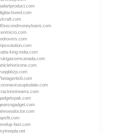
nailartproduct.com
digitactseed.com
lvlcraft.com
90secondmoneyloans.com
xenmicro.com
rodrovers.com
tripssolution.com
satta-king-india.com
yukigassencanada.com
articlehorizone.com
yuqqbbzp.com
7betagents6.com
coronavirusuptodate.com
crackinstreams.com
gadgetspak.com
gearsngadget.com
hireseodoctor.com
lapsfit.com
levelup-fast.com
mytreepla.net