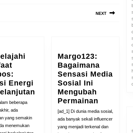
NEXT
Next
post:
elajahi
Margo123:
aat
Bagaimana
bos:
Sensasi Media
si Energi
Sosial Ini
Menjelajahi
elanjutan
Mengubah
Manfaat
Margo12
Permainan
alam beberapa
Gasbos:
Bagaima
akhir, ada
[ad_1] Di dunia media sosial,
Solusi
Sensasi
an yang semakin
ada banyak sekali influencer
ada menemukan
Energi
Media
yang menjadi terkenal dan