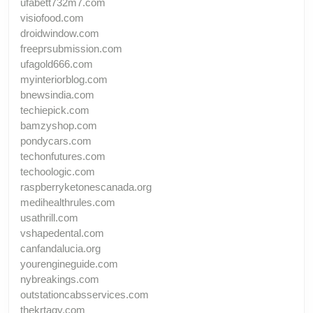
ufabett732m7.com
visiofood.com
droidwindow.com
freeprsubmission.com
ufagold666.com
myinteriorblog.com
bnewsindia.com
techiepick.com
bamzyshop.com
pondycars.com
techonfutures.com
techoologic.com
raspberryketonescanada.org
medihealthrules.com
usathrill.com
vshapedental.com
canfandalucia.org
yourengineguide.com
nybreakings.com
outstationcabsservices.com
thekrtagy.com