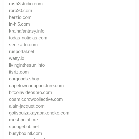
rush3studio.com
roro90.com
herzio.com
in-hi5.com
krainafantasy.info
todas-noticias.com
senikartu.com
rusportal.net
watty.io
livinginthesun.info
itsriz.com
cargoods.shop
capetownacupuncture.com
bitcoinvideospro.com
cosmiccrowcollective.com
alain-jacquet.com
gotisouizakayabakeneko.com
meshpoint.me
spongebob.net
busyboxintl.com