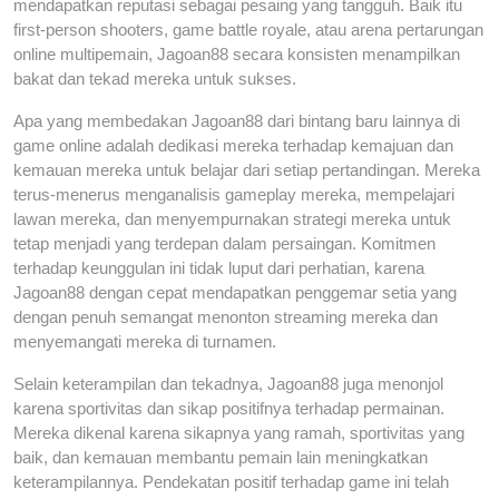
mendapatkan reputasi sebagai pesaing yang tangguh. Baik itu
first-person shooters, game battle royale, atau arena pertarungan
online multipemain, Jagoan88 secara konsisten menampilkan
bakat dan tekad mereka untuk sukses.
Apa yang membedakan Jagoan88 dari bintang baru lainnya di
game online adalah dedikasi mereka terhadap kemajuan dan
kemauan mereka untuk belajar dari setiap pertandingan. Mereka
terus-menerus menganalisis gameplay mereka, mempelajari
lawan mereka, dan menyempurnakan strategi mereka untuk
tetap menjadi yang terdepan dalam persaingan. Komitmen
terhadap keunggulan ini tidak luput dari perhatian, karena
Jagoan88 dengan cepat mendapatkan penggemar setia yang
dengan penuh semangat menonton streaming mereka dan
menyemangati mereka di turnamen.
Selain keterampilan dan tekadnya, Jagoan88 juga menonjol
karena sportivitas dan sikap positifnya terhadap permainan.
Mereka dikenal karena sikapnya yang ramah, sportivitas yang
baik, dan kemauan membantu pemain lain meningkatkan
keterampilannya. Pendekatan positif terhadap game ini telah