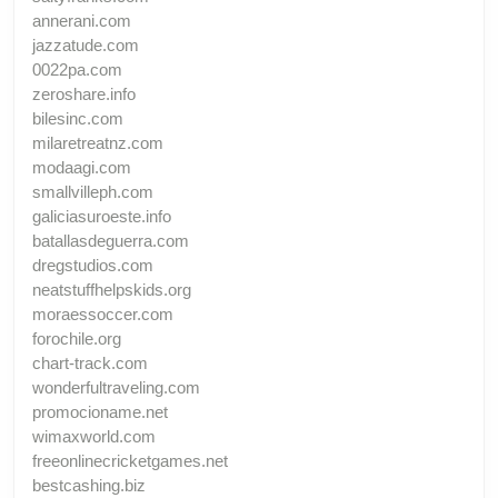
annerani.com
jazzatude.com
0022pa.com
zeroshare.info
bilesinc.com
milaretreatnz.com
modaagi.com
smallvilleph.com
galiciasuroeste.info
batallasdeguerra.com
dregstudios.com
neatstuffhelpskids.org
moraessoccer.com
forochile.org
chart-track.com
wonderfultraveling.com
promocioname.net
wimaxworld.com
freeonlinecricketgames.net
bestcashing.biz