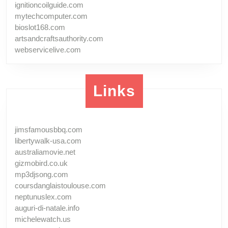
ignitioncoilguide.com
mytechcomputer.com
bioslot168.com
artsandcraftsauthority.com
webservicelive.com
Links
jimsfamousbbq.com
libertywalk-usa.com
australiamovie.net
gizmobird.co.uk
mp3djsong.com
coursdanglaistoulouse.com
neptunuslex.com
auguri-di-natale.info
michelewatch.us