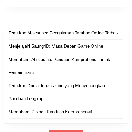
Temukan Majestibet: Pengalaman Taruhan Online Terbaik
Menjelajahi Saung4D: Masa Depan Game Online
Memahami Ahlicasino: Panduan Komprehensif untuk
Pemain Baru
Temukan Dunia Juruscasino yang Menyenangkan:
Panduan Lengkap
Memahami Plisbet: Panduan Komprehensif