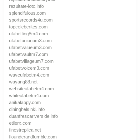
rezultate-loto.info
splendifulous.com
sportsrecords4u.com
topceleberites.com
ufabetting8m4.com
ufabetunionum3.com
ufabetvalueum3.com
ufabetvaultm7.com
ufabetvillageum7.com
ufabetvoicem3.com
waveufabetm4.com
wayang88.net
websiteufabetm4.com
whiteufabetm4.com
anikalappy.com
dininghelsinki.info
duanfrescariverside.info
etilerx.com
finestreplica.net
flounderandfumble.com