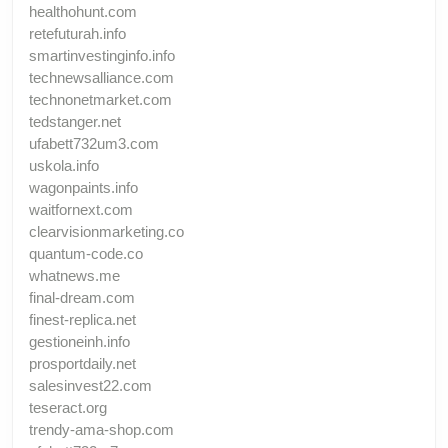
healthohunt.com
retefuturah.info
smartinvestinginfo.info
technewsalliance.com
technonetmarket.com
tedstanger.net
ufabett732um3.com
uskola.info
wagonpaints.info
waitfornext.com
clearvisionmarketing.co
quantum-code.co
whatnews.me
final-dream.com
finest-replica.net
gestioneinh.info
prosportdaily.net
salesinvest22.com
teseract.org
trendy-ama-shop.com