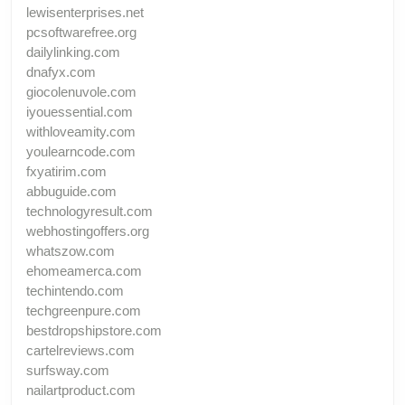
lewisenterprises.net
pcsoftwarefree.org
dailylinking.com
dnafyx.com
giocolenuvole.com
iyouessential.com
withloveamity.com
youlearncode.com
fxyatirim.com
abbuguide.com
technologyresult.com
webhostingoffers.org
whatszow.com
ehomeamerca.com
techintendo.com
techgreenpure.com
bestdropshipstore.com
cartelreviews.com
surfsway.com
nailartproduct.com