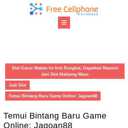
Skip
to
content
Open
Skip
Button
to
content
Slot Gacor Malam Ini Anti Rungkat, Dapatkan Maxwin
dari Slot Mahjong Ways
Judi Slot
Temui Bintang Baru Game Online: Jagoan88
Temui Bintang Baru Game
Online: Jagoan88