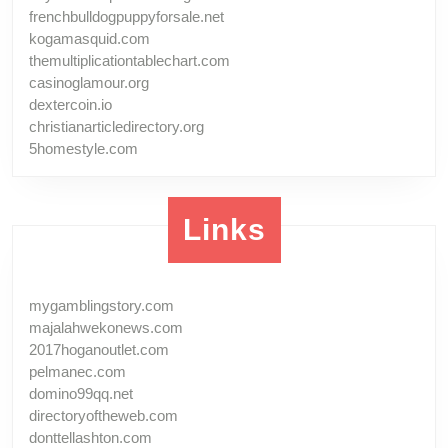
frenchbulldogpuppyforsale.net
kogamasquid.com
themultiplicationtablechart.com
casinoglamour.org
dextercoin.io
christianarticledirectory.org
5homestyle.com
Links
mygamblingstory.com
majalahwekonews.com
2017hoganoutlet.com
pelmanec.com
domino99qq.net
directoryoftheweb.com
donttellashton.com