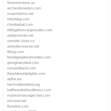
firerestrictions.us
archiesbrooklyn.com
muambeiros.net
infozblog.com
chonbaihat.com
elblogdeoscargonzalez.com
webpromote.net
steroids-store.co
arteydecoracion.net
fithog.com
bestlaptopbestmonitor.com
georginaryland.com
roseandbasil.com
thewhitewhitelights.com
atdhe.ws
heckrodtwetland.org
halfheardinthestillness.com
mybestmassagechair.com
ericreed.net
fluxetine.com