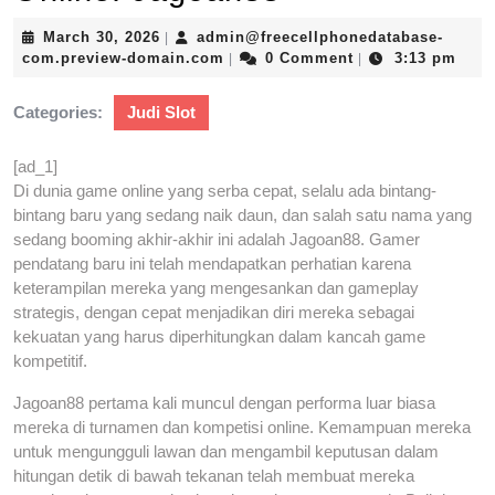
March
March 30, 2026
admin@freecellphonedatabase-
|
30,
admin@freecellphonedatabase-
com.preview-domain.com
0 Comment
3:13 pm
|
|
2026
com.preview-
domain.com
Categories:
Judi Slot
[ad_1]
Di dunia game online yang serba cepat, selalu ada bintang-
bintang baru yang sedang naik daun, dan salah satu nama yang
sedang booming akhir-akhir ini adalah Jagoan88. Gamer
pendatang baru ini telah mendapatkan perhatian karena
keterampilan mereka yang mengesankan dan gameplay
strategis, dengan cepat menjadikan diri mereka sebagai
kekuatan yang harus diperhitungkan dalam kancah game
kompetitif.
Jagoan88 pertama kali muncul dengan performa luar biasa
mereka di turnamen dan kompetisi online. Kemampuan mereka
untuk mengungguli lawan dan mengambil keputusan dalam
hitungan detik di bawah tekanan telah membuat mereka