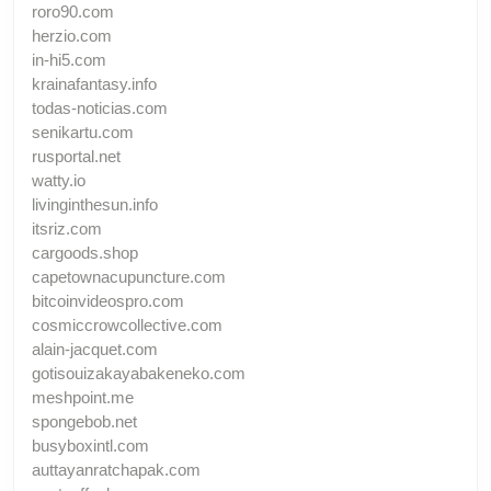
roro90.com
herzio.com
in-hi5.com
krainafantasy.info
todas-noticias.com
senikartu.com
rusportal.net
watty.io
livinginthesun.info
itsriz.com
cargoods.shop
capetownacupuncture.com
bitcoinvideospro.com
cosmiccrowcollective.com
alain-jacquet.com
gotisouizakayabakeneko.com
meshpoint.me
spongebob.net
busyboxintl.com
auttayanratchapak.com