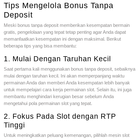
Tips Mengelola Bonus Tanpa
Deposit
Meski bonus tanpa deposit memberikan kesempatan bermain
gratis, pengelolaan yang tepat tetap penting agar Anda dapat
memanfaatkan kesempatan ini dengan maksimal. Berikut
beberapa tips yang bisa membantu:
1. Mulai Dengan Taruhan Kecil
Saat pertama kali menggunakan bonus tanpa deposit, sebaiknya
mulai dengan taruhan kecil. Ini akan memperpanjang waktu
permainan Anda dan memberi Anda kesempatan lebih banyak
untuk mempelajari cara kerja permainan slot. Selain itu, ini juga
membantu menghindari kerugian besar sebelum Anda
mengetahui pola permainan slot yang tepat.
2. Fokus Pada Slot dengan RTP
Tinggi
Untuk meningkatkan peluang kemenangan, pilihlah mesin slot