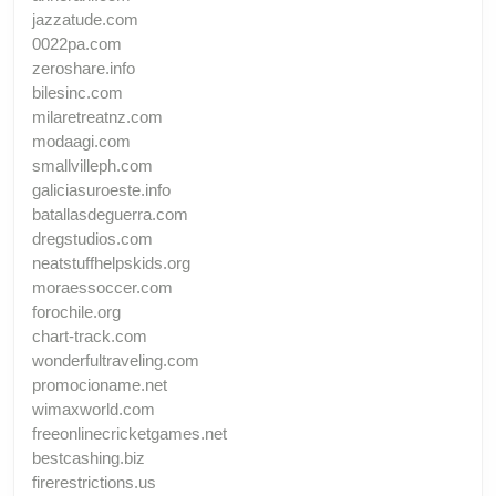
jazzatude.com
0022pa.com
zeroshare.info
bilesinc.com
milaretreatnz.com
modaagi.com
smallvilleph.com
galiciasuroeste.info
batallasdeguerra.com
dregstudios.com
neatstuffhelpskids.org
moraessoccer.com
forochile.org
chart-track.com
wonderfultraveling.com
promocioname.net
wimaxworld.com
freeonlinecricketgames.net
bestcashing.biz
firerestrictions.us