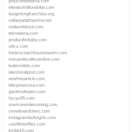
postcoffeebarva.com
elteatromilliondollar.com
burgerkingfranchise.org
vallarpadathamma.net
realworldsize.com
teknolama.com
productforbaby.com
orb-z.com
fosterscoachhousetavern.com
mesasdecultivoonline.com
boilersnbits.com
latestviralpost.com
newfreearticle.com
blitzpowerusa.com
gardenofeaten.com
hycys05.com
onemoremilerunning.com
snowboardsteez.com
instagrambioforgirls.com
cashflowxfiles.com
kmbb10.com