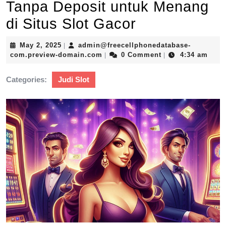
Tanpa Deposit untuk Menang
di Situs Slot Gacor
May
May 2, 2025
admin@freecellphonedatabase-
|
2,
admin@freecellphonedatabase-
com.preview-domain.com
0 Comment
4:34 am
|
|
2025
com.preview-
domain.com
Categories:
Judi Slot