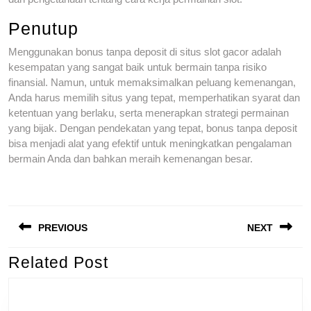
Penutup
Menggunakan bonus tanpa deposit di situs slot gacor adalah
kesempatan yang sangat baik untuk bermain tanpa risiko
finansial. Namun, untuk memaksimalkan peluang kemenangan,
Anda harus memilih situs yang tepat, memperhatikan syarat dan
ketentuan yang berlaku, serta menerapkan strategi permainan
yang bijak. Dengan pendekatan yang tepat, bonus tanpa deposit
bisa menjadi alat yang efektif untuk meningkatkan pengalaman
bermain Anda dan bahkan meraih kemenangan besar.
Post
PREVIOUS
NEXT
navigation
Related Post
Previous
Next
post:
post: