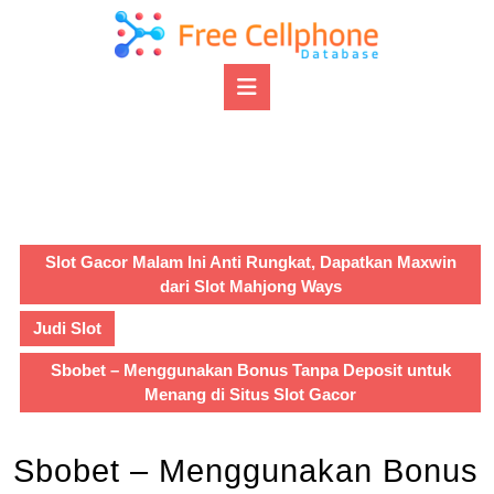
Skip
to
content
Open
Skip
Button
to
content
Slot Gacor Malam Ini Anti Rungkat, Dapatkan Maxwin
dari Slot Mahjong Ways
Judi Slot
Sbobet – Menggunakan Bonus Tanpa Deposit untuk
Menang di Situs Slot Gacor
Sbobet – Menggunakan Bonus