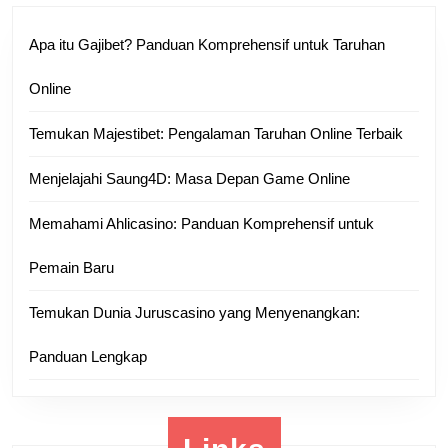
Apa itu Gajibet? Panduan Komprehensif untuk Taruhan
Online
Temukan Majestibet: Pengalaman Taruhan Online Terbaik
Menjelajahi Saung4D: Masa Depan Game Online
Memahami Ahlicasino: Panduan Komprehensif untuk
Pemain Baru
Temukan Dunia Juruscasino yang Menyenangkan:
Panduan Lengkap