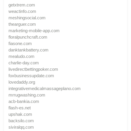
getxtrem.com
weactinfo.com
meshingsocial.com
thearguer.com
marketing-mobile-app.com
floralpunchcraft.com
fiasone.com
danktankbattery.com
mealudo.com
charlie-day.com
livedirectbettingpoker.com
foxbusinessupdate.com
lovedaddy.org
integrativemedicalmassageplano.com
mrrugwashing.com
acb-bankia.com
flash-es.net
upshak.com
backsilo.com
siviralqq.com