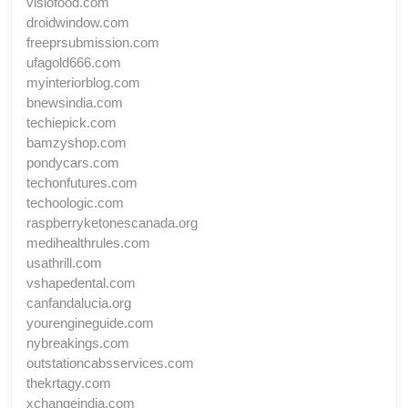
visiofood.com
droidwindow.com
freeprsubmission.com
ufagold666.com
myinteriorblog.com
bnewsindia.com
techiepick.com
bamzyshop.com
pondycars.com
techonfutures.com
techoologic.com
raspberryketonescanada.org
medihealthrules.com
usathrill.com
vshapedental.com
canfandalucia.org
yourengineguide.com
nybreakings.com
outstationcabsservices.com
thekrtagy.com
xchangeindia.com