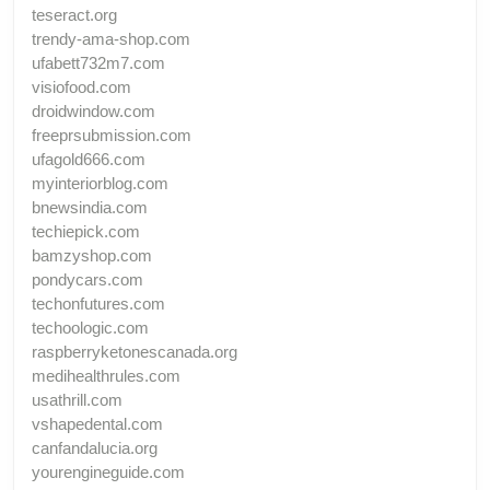
teseract.org
trendy-ama-shop.com
ufabett732m7.com
visiofood.com
droidwindow.com
freeprsubmission.com
ufagold666.com
myinteriorblog.com
bnewsindia.com
techiepick.com
bamzyshop.com
pondycars.com
techonfutures.com
techoologic.com
raspberryketonescanada.org
medihealthrules.com
usathrill.com
vshapedental.com
canfandalucia.org
yourengineguide.com