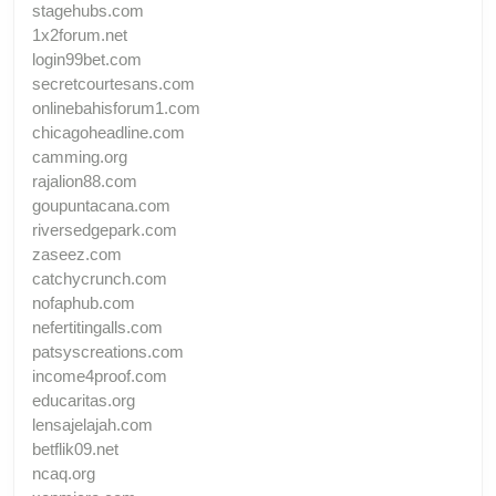
stagehubs.com
1x2forum.net
login99bet.com
secretcourtesans.com
onlinebahisforum1.com
chicagoheadline.com
camming.org
rajalion88.com
goupuntacana.com
riversedgepark.com
zaseez.com
catchycrunch.com
nofaphub.com
nefertitingalls.com
patsyscreations.com
income4proof.com
educaritas.org
lensajelajah.com
betflik09.net
ncaq.org