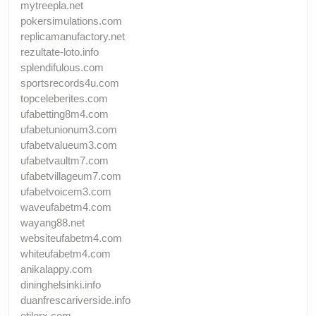
mytreepla.net
pokersimulations.com
replicamanufactory.net
rezultate-loto.info
splendifulous.com
sportsrecords4u.com
topceleberites.com
ufabetting8m4.com
ufabetunionum3.com
ufabetvalueum3.com
ufabetvaultm7.com
ufabetvillageum7.com
ufabetvoicem3.com
waveufabetm4.com
wayang88.net
websiteufabetm4.com
whiteufabetm4.com
anikalappy.com
dininghelsinki.info
duanfrescariverside.info
etilerx.com