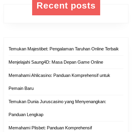
Recent posts
Temukan Majestibet: Pengalaman Taruhan Online Terbaik
Menjelajahi Saung4D: Masa Depan Game Online
Memahami Ahlicasino: Panduan Komprehensif untuk
Pemain Baru
Temukan Dunia Juruscasino yang Menyenangkan:
Panduan Lengkap
Memahami Plisbet: Panduan Komprehensif