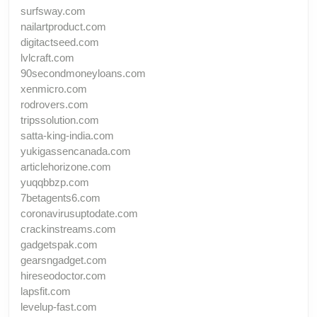
surfsway.com
nailartproduct.com
digitactseed.com
lvlcraft.com
90secondmoneyloans.com
xenmicro.com
rodrovers.com
tripssolution.com
satta-king-india.com
yukigassencanada.com
articlehorizone.com
yuqqbbzp.com
7betagents6.com
coronavirusuptodate.com
crackinstreams.com
gadgetspak.com
gearsngadget.com
hireseodoctor.com
lapsfit.com
levelup-fast.com