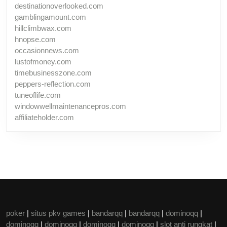
destinationoverlooked.com
gamblingamount.com
hillclimbwax.com
hnopse.com
occasionnews.com
lustofmoney.com
timebusinesszone.com
peppers-reflection.com
tuneoflife.com
windowwellmaintenancepros.com
affiliateholder.com
poker
|
situs pkv games
|
bandarqq
|
bandarqq
|
dominoqq
|
dominoqq
|
dominoqq
|
dominoqq
|
dominoqq
|
slot anti rungkat
|