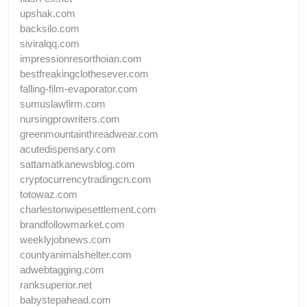
upshak.com
backsilo.com
siviralqq.com
impressionresorthoian.com
bestfreakingclothesever.com
falling-film-evaporator.com
sumuslawfirm.com
nursingprowriters.com
greenmountainthreadwear.com
acutedispensary.com
sattamatkanewsblog.com
cryptocurrencytradingcn.com
totowaz.com
charlestonwipesettlement.com
brandfollowmarket.com
weeklyjobnews.com
countyanimalshelter.com
adwebtagging.com
ranksuperior.net
babystepahead.com