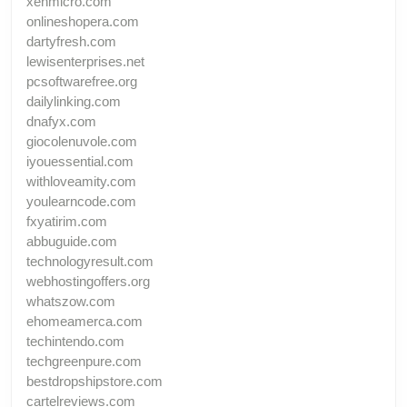
xenmicro.com
onlineshopera.com
dartyfresh.com
lewisenterprises.net
pcsoftwarefree.org
dailylinking.com
dnafyx.com
giocolenuvole.com
iyouessential.com
withloveamity.com
youlearncode.com
fxyatirim.com
abbuguide.com
technologyresult.com
webhostingoffers.org
whatszow.com
ehomeamerca.com
techintendo.com
techgreenpure.com
bestdropshipstore.com
cartelreviews.com