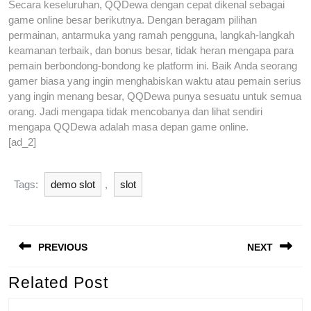
Secara keseluruhan, QQDewa dengan cepat dikenal sebagai
game online besar berikutnya. Dengan beragam pilihan
permainan, antarmuka yang ramah pengguna, langkah-langkah
keamanan terbaik, dan bonus besar, tidak heran mengapa para
pemain berbondong-bondong ke platform ini. Baik Anda seorang
gamer biasa yang ingin menghabiskan waktu atau pemain serius
yang ingin menang besar, QQDewa punya sesuatu untuk semua
orang. Jadi mengapa tidak mencobanya dan lihat sendiri
mengapa QQDewa adalah masa depan game online.
[ad_2]
Tags:
demo slot
,
slot
Post
PREVIOUS
NEXT
navigation
Related Post
Previous
Next
post:
post: