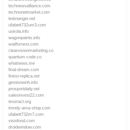
technewsalliance.com
technonetmarket.com
tedstanger.net
ufabett732um3.com
uskola.info
wagonpaints.info
waitfornext.com
clearvisionmarketing.co
quantum-code.co
whatnews.me
final-dream.com
finest-replica.net
gestioneinh.info
prosportdaily.net
salesinvest22.com
teseract.org
trendy-ama-shop.com
ufabett732m7.com
visiofood.com
droidwindow.com