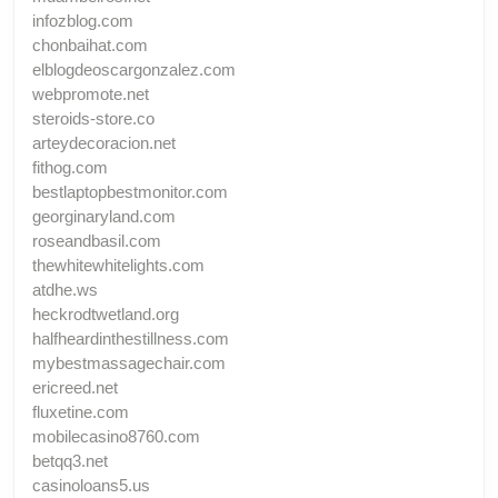
infozblog.com
chonbaihat.com
elblogdeoscargonzalez.com
webpromote.net
steroids-store.co
arteydecoracion.net
fithog.com
bestlaptopbestmonitor.com
georginaryland.com
roseandbasil.com
thewhitewhitelights.com
atdhe.ws
heckrodtwetland.org
halfheardinthestillness.com
mybestmassagechair.com
ericreed.net
fluxetine.com
mobilecasino8760.com
betqq3.net
casinoloans5.us