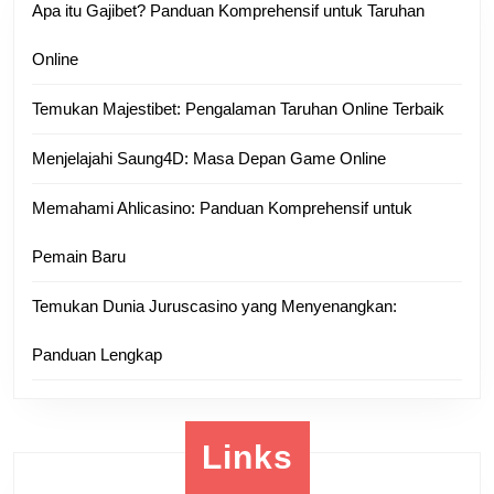
Apa itu Gajibet? Panduan Komprehensif untuk Taruhan
Online
Temukan Majestibet: Pengalaman Taruhan Online Terbaik
Menjelajahi Saung4D: Masa Depan Game Online
Memahami Ahlicasino: Panduan Komprehensif untuk
Pemain Baru
Temukan Dunia Juruscasino yang Menyenangkan:
Panduan Lengkap
Links