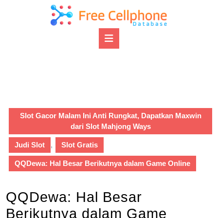
Skip
to
content
Open
Skip
Button
to
content
Slot Gacor Malam Ini Anti Rungkat, Dapatkan Maxwin
dari Slot Mahjong Ways
Judi Slot
,
Slot Gratis
QQDewa: Hal Besar Berikutnya dalam Game Online
QQDewa: Hal Besar
Berikutnya dalam Game