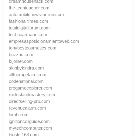
dreamhousehack.com
the-techteacher.com
automobilenews-online.com
fashionalltimes.com
totaldigitalforum.com
technoarmaan.com
empresasposicionamientoweb.com
tonybestcosmetics.com
buzznc.com
fxjoiner.com
skinbykindra.com
alltherageface.com
codenational.com
progameexplorer.com
rockislandroastery.com
directselling-pro.com
revenuealarm.com
lurab.com
ignitioncoilguide.com
mytechcomputer.com
bioslot168.com