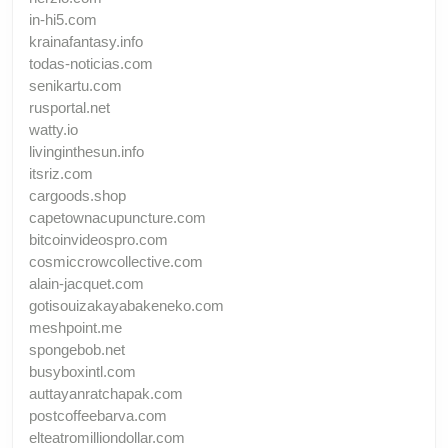
in-hi5.com
krainafantasy.info
todas-noticias.com
senikartu.com
rusportal.net
watty.io
livinginthesun.info
itsriz.com
cargoods.shop
capetownacupuncture.com
bitcoinvideospro.com
cosmiccrowcollective.com
alain-jacquet.com
gotisouizakayabakeneko.com
meshpoint.me
spongebob.net
busyboxintl.com
auttayanratchapak.com
postcoffeebarva.com
elteatromilliondollar.com