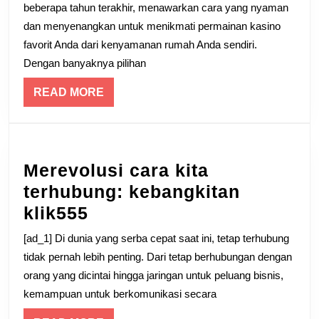
Judi
beberapa tahun terakhir, menawarkan cara yang nyaman
Onli
dan menyenangkan untuk menikmati permainan kasino
favorit Anda dari kenyamanan rumah Anda sendiri.
Ber
Dengan banyaknya pilihan
Sena
READ
READ MORE
MORE
Merevolusi cara kita
terhubung: kebangkitan
Merevolusi
klik555
cara
[ad_1] Di dunia yang serba cepat saat ini, tetap terhubung
kita
tidak pernah lebih penting. Dari tetap berhubungan dengan
terhubung:
orang yang dicintai hingga jaringan untuk peluang bisnis,
kemampuan untuk berkomunikasi secara
kebangkitan
klik555