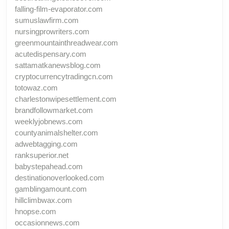
falling-film-evaporator.com
sumuslawfirm.com
nursingprowriters.com
greenmountainthreadwear.com
acutedispensary.com
sattamatkanewsblog.com
cryptocurrencytradingcn.com
totowaz.com
charlestonwipesettlement.com
brandfollowmarket.com
weeklyjobnews.com
countyanimalshelter.com
adwebtagging.com
ranksuperior.net
babystepahead.com
destinationoverlooked.com
gamblingamount.com
hillclimbwax.com
hnopse.com
occasionnews.com