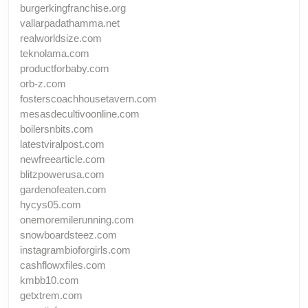
burgerkingfranchise.org
vallarpadathamma.net
realworldsize.com
teknolama.com
productforbaby.com
orb-z.com
fosterscoachhousetavern.com
mesasdecultivoonline.com
boilersnbits.com
latestviralpost.com
newfreearticle.com
blitzpowerusa.com
gardenofeaten.com
hycys05.com
onemoremilerunning.com
snowboardsteez.com
instagrambioforgirls.com
cashflowxfiles.com
kmbb10.com
getxtrem.com