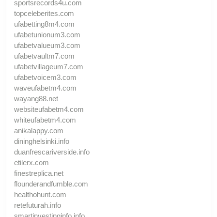
sportsrecords4u.com
topceleberites.com
ufabetting8m4.com
ufabetunionum3.com
ufabetvalueum3.com
ufabetvaultm7.com
ufabetvillageum7.com
ufabetvoicem3.com
waveufabetm4.com
wayang88.net
websiteufabetm4.com
whiteufabetm4.com
anikalappy.com
dininghelsinki.info
duanfrescariverside.info
etilerx.com
finestreplica.net
flounderandfumble.com
healthohunt.com
retefuturah.info
smartinvestinginfo.info