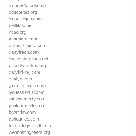
income4proof.com
educaritas.org
lensajelajah.com
betflik09.net
ncaq.org
xenmicro.com
onlineshopera.com
dartyfresh.com
lewisenterprises.net
pcsoftwarefree.org
dailylinking.com
dnafyx.com
giocolenuvole.com
iyouessential.com
withloveamity.com
youlearncode.com
fxyatirim.com
abbuguide.com
technologyresult.com
webhostingoffers.org