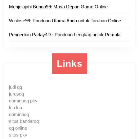
Menjelajahi Bunga99: Masa Depan Game Online
Winlose99: Panduan Utama Anda untuk Taruhan Online
Pengertian Parlay4D : Panduan Lengkap untuk Pemula
Links
judi qq
jurusqq
dominoqq pkv
kiu kiu
dominoqq
situs bandarqq
qq online
situs pkv