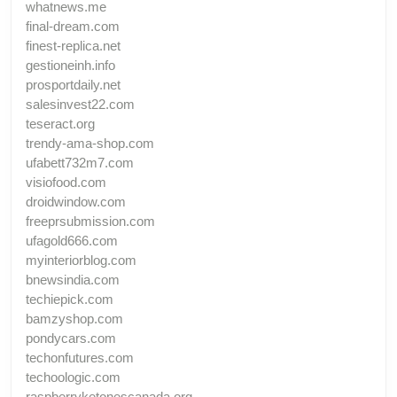
whatnews.me
final-dream.com
finest-replica.net
gestioneinh.info
prosportdaily.net
salesinvest22.com
teseract.org
trendy-ama-shop.com
ufabett732m7.com
visiofood.com
droidwindow.com
freeprsubmission.com
ufagold666.com
myinteriorblog.com
bnewsindia.com
techiepick.com
bamzyshop.com
pondycars.com
techonfutures.com
techoologic.com
raspberryketonescanada.org