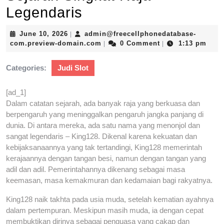
Legendaris
June
June 10, 2026
admin@freecellphonedatabase-
|
10,
admin@freecellphonedatabase-
com.preview-domain.com
0 Comment
1:13 pm
|
|
2026
com.preview-
domain.com
Categories:
Judi Slot
[ad_1]
Dalam catatan sejarah, ada banyak raja yang berkuasa dan
berpengaruh yang meninggalkan pengaruh jangka panjang di
dunia. Di antara mereka, ada satu nama yang menonjol dan
sangat legendaris – King128. Dikenal karena kekuatan dan
kebijaksanaannya yang tak tertandingi, King128 memerintah
kerajaannya dengan tangan besi, namun dengan tangan yang
adil dan adil. Pemerintahannya dikenang sebagai masa
keemasan, masa kemakmuran dan kedamaian bagi rakyatnya.
King128 naik takhta pada usia muda, setelah kematian ayahnya
dalam pertempuran. Meskipun masih muda, ia dengan cepat
membuktikan dirinya sebagai penguasa yang cakap dan