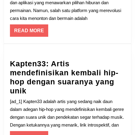
Platform
dan aplikasi yang menawarkan pilihan hiburan dan
yang
permainan. Namun, salah satu platform yang merevolusi
cara kita menonton dan bermain adalah
Mengubah
Cara
READ
READ MORE
Kita
MORE
Menonton
dan
Kapten33: Artis
Bermain
mendefinisikan kembali hip-
hop dengan suaranya yang
Kapten33:
unik
Artis
[ad_1] Kapten33 adalah artis yang sedang naik daun
mendefinisikan
dalam adegan hip-hop yang mendefinisikan kembali genre
kembali
dengan suara unik dan pendekatan segar terhadap musik.
Dengan ketukannya yang menarik, lirik introspektif, dan
hip-