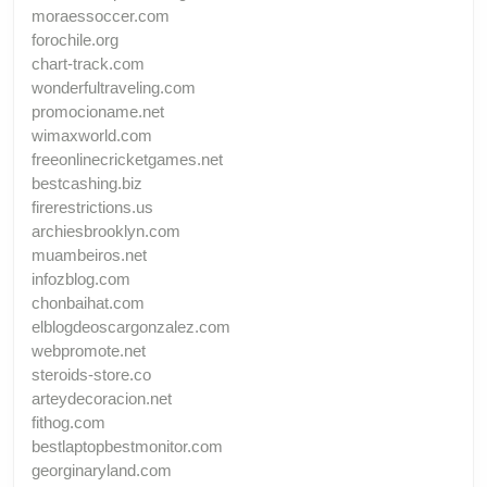
moraessoccer.com
forochile.org
chart-track.com
wonderfultraveling.com
promocioname.net
wimaxworld.com
freeonlinecricketgames.net
bestcashing.biz
firerestrictions.us
archiesbrooklyn.com
muambeiros.net
infozblog.com
chonbaihat.com
elblogdeoscargonzalez.com
webpromote.net
steroids-store.co
arteydecoracion.net
fithog.com
bestlaptopbestmonitor.com
georginaryland.com