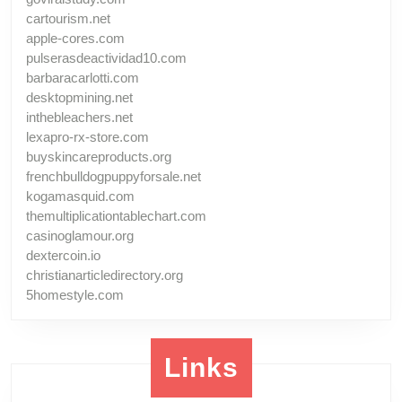
cartourism.net
apple-cores.com
pulserasdeactividad10.com
barbaracarlotti.com
desktopmining.net
inthebleachers.net
lexapro-rx-store.com
buyskincareproducts.org
frenchbulldogpuppyforsale.net
kogamasquid.com
themultiplicationtablechart.com
casinoglamour.org
dextercoin.io
christianarticledirectory.org
5homestyle.com
Links