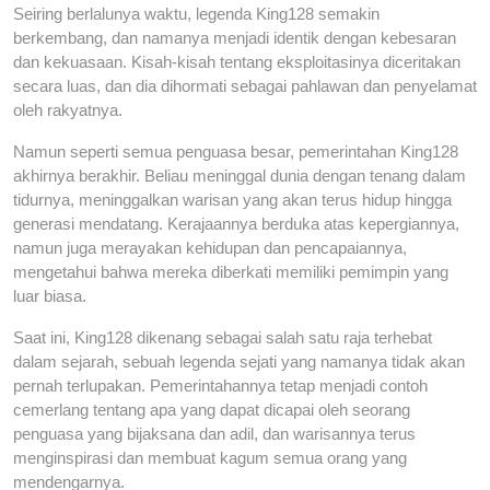
Seiring berlalunya waktu, legenda King128 semakin
berkembang, dan namanya menjadi identik dengan kebesaran
dan kekuasaan. Kisah-kisah tentang eksploitasinya diceritakan
secara luas, dan dia dihormati sebagai pahlawan dan penyelamat
oleh rakyatnya.
Namun seperti semua penguasa besar, pemerintahan King128
akhirnya berakhir. Beliau meninggal dunia dengan tenang dalam
tidurnya, meninggalkan warisan yang akan terus hidup hingga
generasi mendatang. Kerajaannya berduka atas kepergiannya,
namun juga merayakan kehidupan dan pencapaiannya,
mengetahui bahwa mereka diberkati memiliki pemimpin yang
luar biasa.
Saat ini, King128 dikenang sebagai salah satu raja terhebat
dalam sejarah, sebuah legenda sejati yang namanya tidak akan
pernah terlupakan. Pemerintahannya tetap menjadi contoh
cemerlang tentang apa yang dapat dicapai oleh seorang
penguasa yang bijaksana dan adil, dan warisannya terus
menginspirasi dan membuat kagum semua orang yang
mendengarnya.