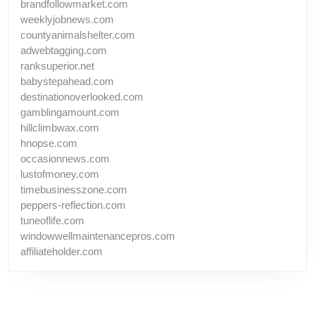
brandfollowmarket.com
weeklyjobnews.com
countyanimalshelter.com
adwebtagging.com
ranksuperior.net
babystepahead.com
destinationoverlooked.com
gamblingamount.com
hillclimbwax.com
hnopse.com
occasionnews.com
lustofmoney.com
timebusinesszone.com
peppers-reflection.com
tuneoflife.com
windowwellmaintenancepros.com
affiliateholder.com