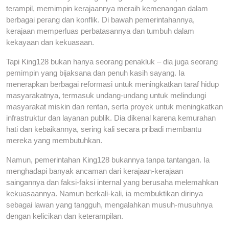
terampil, memimpin kerajaannya meraih kemenangan dalam
berbagai perang dan konflik. Di bawah pemerintahannya,
kerajaan memperluas perbatasannya dan tumbuh dalam
kekayaan dan kekuasaan.
Tapi King128 bukan hanya seorang penakluk – dia juga seorang
pemimpin yang bijaksana dan penuh kasih sayang. Ia
menerapkan berbagai reformasi untuk meningkatkan taraf hidup
masyarakatnya, termasuk undang-undang untuk melindungi
masyarakat miskin dan rentan, serta proyek untuk meningkatkan
infrastruktur dan layanan publik. Dia dikenal karena kemurahan
hati dan kebaikannya, sering kali secara pribadi membantu
mereka yang membutuhkan.
Namun, pemerintahan King128 bukannya tanpa tantangan. Ia
menghadapi banyak ancaman dari kerajaan-kerajaan
saingannya dan faksi-faksi internal yang berusaha melemahkan
kekuasaannya. Namun berkali-kali, ia membuktikan dirinya
sebagai lawan yang tangguh, mengalahkan musuh-musuhnya
dengan kelicikan dan keterampilan.