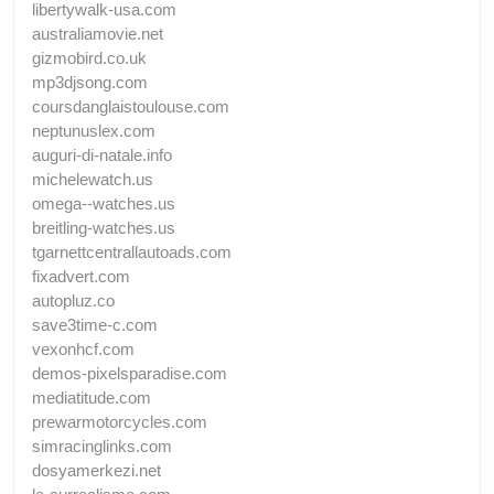
libertywalk-usa.com
australiamovie.net
gizmobird.co.uk
mp3djsong.com
coursdanglaistoulouse.com
neptunuslex.com
auguri-di-natale.info
michelewatch.us
omega--watches.us
breitling-watches.us
tgarnettcentrallautoads.com
fixadvert.com
autopluz.co
save3time-c.com
vexonhcf.com
demos-pixelsparadise.com
mediatitude.com
prewarmotorcycles.com
simracinglinks.com
dosyamerkezi.net