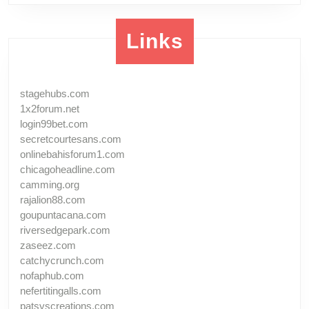
Links
stagehubs.com
1x2forum.net
login99bet.com
secretcourtesans.com
onlinebahisforum1.com
chicagoheadline.com
camming.org
rajalion88.com
goupuntacana.com
riversedgepark.com
zaseez.com
catchycrunch.com
nofaphub.com
nefertitingalls.com
patsyscreations.com