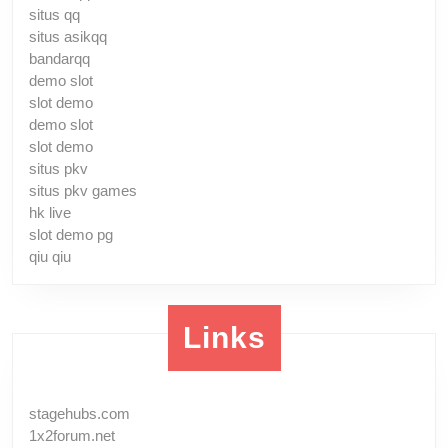
situs qq
situs asikqq
bandarqq
demo slot
slot demo
demo slot
slot demo
situs pkv
situs pkv games
hk live
slot demo pg
qiu qiu
Links
stagehubs.com
1x2forum.net