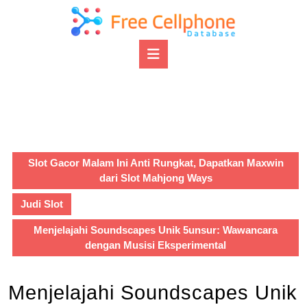
Skip
to
content
Open
Skip
Button
to
content
Slot Gacor Malam Ini Anti Rungkat, Dapatkan Maxwin
dari Slot Mahjong Ways
Judi Slot
Menjelajahi Soundscapes Unik 5unsur: Wawancara
dengan Musisi Eksperimental
Menjelajahi Soundscapes Unik