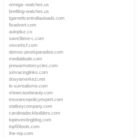
omega--watches.us
breitling-watches.us
tgarnettcentrallautoads.com
fixadvert.com
autopluz.co
save3time-c.com
vexonhcf.com
demos-pixelsparadise.com
mediatitude.com
prewarmotorcycles.com
simracinglinks.com
dosyamerkezi.net
le-surrealisme.com
showcasebeauty.com
insurancepolicyexpert.com
statkeycompany.com
carolinadeckbuilders.com
topinvestingblog.com
top50tools.com
the-rep.com