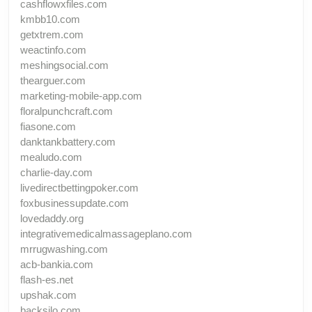
cashflowxfiles.com
kmbb10.com
getxtrem.com
weactinfo.com
meshingsocial.com
thearguer.com
marketing-mobile-app.com
floralpunchcraft.com
fiasone.com
danktankbattery.com
mealudo.com
charlie-day.com
livedirectbettingpoker.com
foxbusinessupdate.com
lovedaddy.org
integrativemedicalmassageplano.com
mrrugwashing.com
acb-bankia.com
flash-es.net
upshak.com
backsilo.com