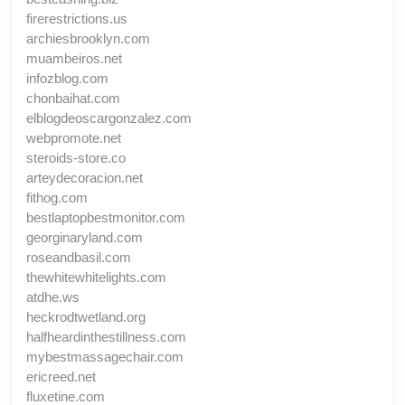
firerestrictions.us
archiesbrooklyn.com
muambeiros.net
infozblog.com
chonbaihat.com
elblogdeoscargonzalez.com
webpromote.net
steroids-store.co
arteydecoracion.net
fithog.com
bestlaptopbestmonitor.com
georginaryland.com
roseandbasil.com
thewhitewhitelights.com
atdhe.ws
heckrodtwetland.org
halfheardinthestillness.com
mybestmassagechair.com
ericreed.net
fluxetine.com