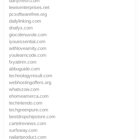
dartyfresh.com
lewisenterprises.net
pcsoftwarefree.org
dailylinking.com
dnafyx.com
giocolenuvole.com
iyouessential.com
withloveamity.com
youlearncode.com
fxyatirim.com
abbuguide.com
technologyresult.com
webhostingoffers.org
whatszow.com
ehomeamerca.com
techintendo.com
techgreenpure.com
bestdropshipstore.com
cartelreviews.com
surfsway.com
nailartproduct.com