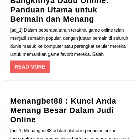
Bangkitnya Dadu Online:
Panduan Utama untuk
Bangkitnya
Bermain dan Menang
Dadu
[ad_1] Dalam beberapa tahun terakhir, game online telah
Online:
menjadi semakin populer, dengan jutaan pemain di seluruh
Panduan
dunia masuk ke komputer atau perangkat seluler mereka
untuk memainkan game favorit mereka. Salah
Utama
untuk
READ
READ MORE
Bermain
MORE
dan
Menang
Menangbet88 : Kunci Anda
Menang Besar Dalam Judi
Menangbet88
Online
:
[ad_1] Menangbet88 adalah platform perjudian online
Kunci
terkemuka yang menawarkan berbagai macam permainan