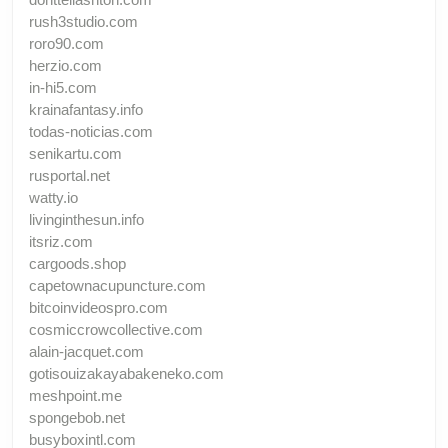
rush3studio.com
roro90.com
herzio.com
in-hi5.com
krainafantasy.info
todas-noticias.com
senikartu.com
rusportal.net
watty.io
livinginthesun.info
itsriz.com
cargoods.shop
capetownacupuncture.com
bitcoinvideospro.com
cosmiccrowcollective.com
alain-jacquet.com
gotisouizakayabakeneko.com
meshpoint.me
spongebob.net
busyboxintl.com