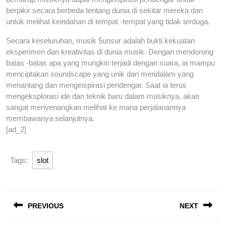
berpikir secara berbeda tentang dunia di sekitar mereka dan
untuk melihat keindahan di tempat -tempat yang tidak terduga.
Secara keseluruhan, musik 5unsur adalah bukti kekuatan
eksperimen dan kreativitas di dunia musik. Dengan mendorong
batas -batas apa yang mungkin terjadi dengan suara, ia mampu
menciptakan soundscape yang unik dan mendalam yang
menantang dan menginspirasi pendengar. Saat ia terus
mengeksplorasi ide dan teknik baru dalam musiknya, akan
sangat menyenangkan melihat ke mana perjalanannya
membawanya selanjutnya.
[ad_2]
Tags:
slot
Post
PREVIOUS
NEXT
navigation