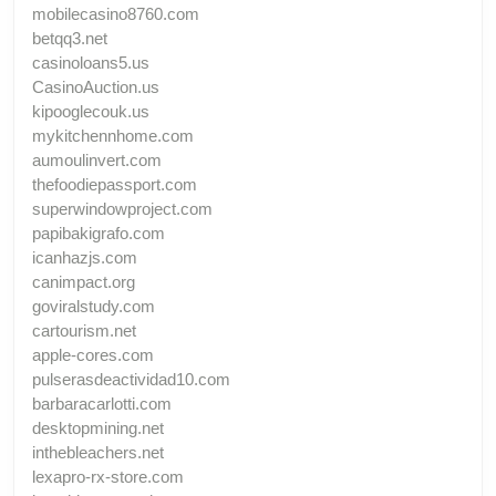
mobilecasino8760.com
betqq3.net
casinoloans5.us
CasinoAuction.us
kipooglecouk.us
mykitchennhome.com
aumoulinvert.com
thefoodiepassport.com
superwindowproject.com
papibakigrafo.com
icanhazjs.com
canimpact.org
goviralstudy.com
cartourism.net
apple-cores.com
pulserasdeactividad10.com
barbaracarlotti.com
desktopmining.net
inthebleachers.net
lexapro-rx-store.com