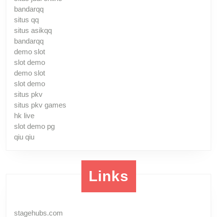
bandarqq
situs qq
situs asikqq
bandarqq
demo slot
slot demo
demo slot
slot demo
situs pkv
situs pkv games
hk live
slot demo pg
qiu qiu
Links
stagehubs.com