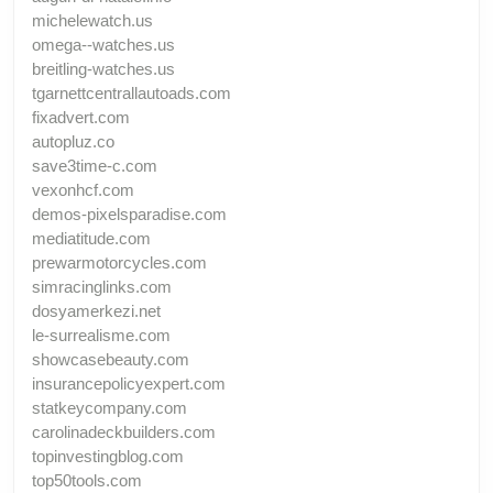
michelewatch.us
omega--watches.us
breitling-watches.us
tgarnettcentrallautoads.com
fixadvert.com
autopluz.co
save3time-c.com
vexonhcf.com
demos-pixelsparadise.com
mediatitude.com
prewarmotorcycles.com
simracinglinks.com
dosyamerkezi.net
le-surrealisme.com
showcasebeauty.com
insurancepolicyexpert.com
statkeycompany.com
carolinadeckbuilders.com
topinvestingblog.com
top50tools.com