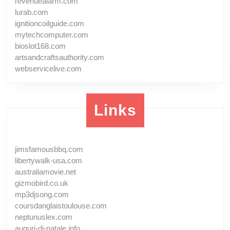
revenuealarm.com
lurab.com
ignitioncoilguide.com
mytechcomputer.com
bioslot168.com
artsandcraftsauthority.com
webservicelive.com
Links
jimsfamousbbq.com
libertywalk-usa.com
australiamovie.net
gizmobird.co.uk
mp3djsong.com
coursdanglaistoulouse.com
neptunuslex.com
auguri-di-natale.info