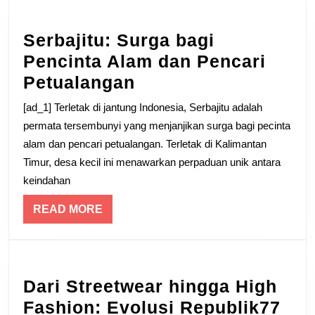
Serbajitu: Surga bagi
Pencinta Alam dan Pencari
Serbajitu:
Petualangan
Surga
[ad_1] Terletak di jantung Indonesia, Serbajitu adalah
bagi
permata tersembunyi yang menjanjikan surga bagi pecinta
Pencinta
alam dan pencari petualangan. Terletak di Kalimantan
Timur, desa kecil ini menawarkan perpaduan unik antara
Alam
keindahan
dan
Pencari
READ
READ MORE
MORE
Petualangan
Dari Streetwear hingga High
Dar
Fashion: Evolusi Republik77