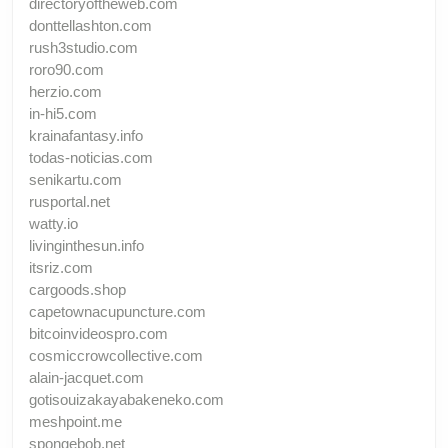
directoryoftheweb.com
donttellashton.com
rush3studio.com
roro90.com
herzio.com
in-hi5.com
krainafantasy.info
todas-noticias.com
senikartu.com
rusportal.net
watty.io
livinginthesun.info
itsriz.com
cargoods.shop
capetownacupuncture.com
bitcoinvideospro.com
cosmiccrowcollective.com
alain-jacquet.com
gotisouizakayabakeneko.com
meshpoint.me
spongebob.net