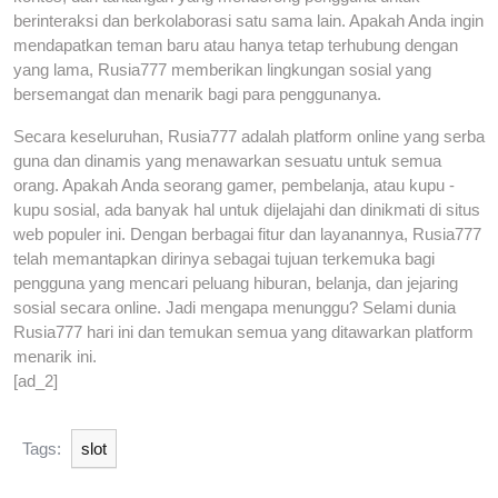
berinteraksi dan berkolaborasi satu sama lain. Apakah Anda ingin
mendapatkan teman baru atau hanya tetap terhubung dengan
yang lama, Rusia777 memberikan lingkungan sosial yang
bersemangat dan menarik bagi para penggunanya.
Secara keseluruhan, Rusia777 adalah platform online yang serba
guna dan dinamis yang menawarkan sesuatu untuk semua
orang. Apakah Anda seorang gamer, pembelanja, atau kupu -
kupu sosial, ada banyak hal untuk dijelajahi dan dinikmati di situs
web populer ini. Dengan berbagai fitur dan layanannya, Rusia777
telah memantapkan dirinya sebagai tujuan terkemuka bagi
pengguna yang mencari peluang hiburan, belanja, dan jejaring
sosial secara online. Jadi mengapa menunggu? Selami dunia
Rusia777 hari ini dan temukan semua yang ditawarkan platform
menarik ini.
[ad_2]
Tags:
slot