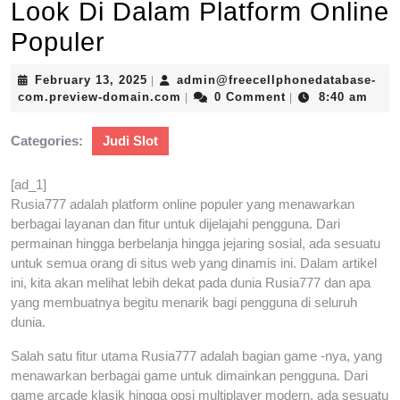
Look Di Dalam Platform Online
Populer
February
February 13, 2025
admin@freecellphonedatabase-
|
13,
admin@freecellphonedatabase-
com.preview-domain.com
0 Comment
8:40 am
|
|
2025
com.preview-
domain.com
Categories:
Judi Slot
[ad_1]
Rusia777 adalah platform online populer yang menawarkan
berbagai layanan dan fitur untuk dijelajahi pengguna. Dari
permainan hingga berbelanja hingga jejaring sosial, ada sesuatu
untuk semua orang di situs web yang dinamis ini. Dalam artikel
ini, kita akan melihat lebih dekat pada dunia Rusia777 dan apa
yang membuatnya begitu menarik bagi pengguna di seluruh
dunia.
Salah satu fitur utama Rusia777 adalah bagian game -nya, yang
menawarkan berbagai game untuk dimainkan pengguna. Dari
game arcade klasik hingga opsi multiplayer modern, ada sesuatu