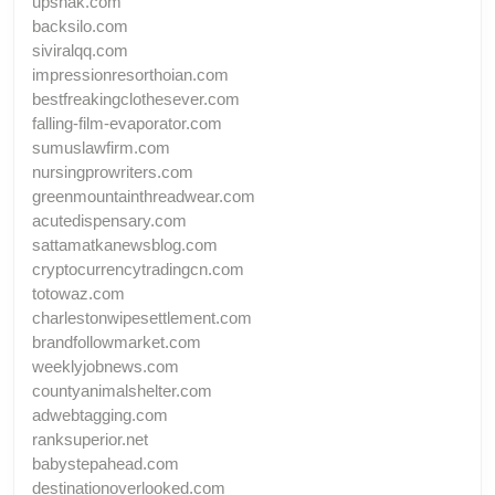
upshak.com
backsilo.com
siviralqq.com
impressionresorthoian.com
bestfreakingclothesever.com
falling-film-evaporator.com
sumuslawfirm.com
nursingprowriters.com
greenmountainthreadwear.com
acutedispensary.com
sattamatkanewsblog.com
cryptocurrencytradingcn.com
totowaz.com
charlestonwipesettlement.com
brandfollowmarket.com
weeklyjobnews.com
countyanimalshelter.com
adwebtagging.com
ranksuperior.net
babystepahead.com
destinationoverlooked.com