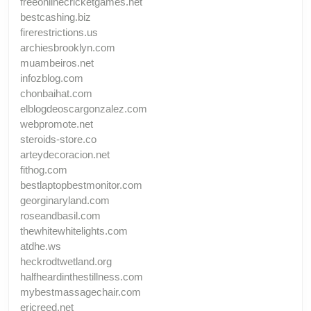
freeonlinecricketgames.net
bestcashing.biz
firerestrictions.us
archiesbrooklyn.com
muambeiros.net
infozblog.com
chonbaihat.com
elblogdeoscargonzalez.com
webpromote.net
steroids-store.co
arteydecoracion.net
fithog.com
bestlaptopbestmonitor.com
georginaryland.com
roseandbasil.com
thewhitewhitelights.com
atdhe.ws
heckrodtwetland.org
halfheardinthestillness.com
mybestmassagechair.com
ericreed.net