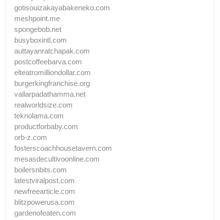
gotisouizakayabakeneko.com
meshpoint.me
spongebob.net
busyboxintl.com
auttayanratchapak.com
postcoffeebarva.com
elteatromilliondollar.com
burgerkingfranchise.org
vallarpadathamma.net
realworldsize.com
teknolama.com
productforbaby.com
orb-z.com
fosterscoachhousetavern.com
mesasdecultivoonline.com
boilersnbits.com
latestviralpost.com
newfreearticle.com
blitzpowerusa.com
gardenofeaten.com