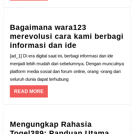
Lebih
MORE
Dekat
Bagaimana wara123
merevolusi cara kami berbagi
Bagaimana
informasi dan ide
wara123
[ad_1] Di era digital saat ini, berbagi informasi dan ide
merevolusi
menjadi lebih mudah dari sebelumnya. Dengan munculnya
cara
platform media sosial dan forum online, orang -orang dari
seluruh dunia dapat terhubung
kami
berbagi
READ
READ MORE
informasi
MORE
dan
ide
Mengungkap Rahasia
Togel389: Panduan Utama