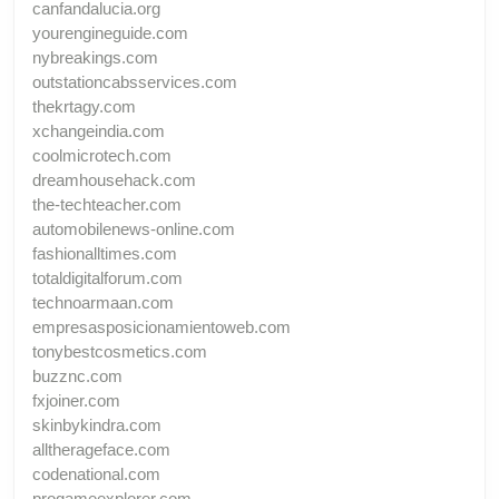
canfandalucia.org
yourengineguide.com
nybreakings.com
outstationcabsservices.com
thekrtagy.com
xchangeindia.com
coolmicrotech.com
dreamhousehack.com
the-techteacher.com
automobilenews-online.com
fashionalltimes.com
totaldigitalforum.com
technoarmaan.com
empresasposicionamientoweb.com
tonybestcosmetics.com
buzznc.com
fxjoiner.com
skinbykindra.com
alltherageface.com
codenational.com
progameexplorer.com