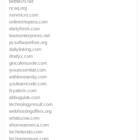
betflik09.net
ncaq.org
xenmicro.com
onlineshopera.com
dartyfresh.com
lewisenterprises.net
pcsoftwarefree.org
dailylinking.com
dnafyx.com
giocolenuvole.com
iyouessential.com
withloveamity.com
youlearncode.com
fxyatirim.com
abbuguide.com
technologyresult.com
webhostingoffers.org
whatszow.com
ehomeamerca.com
techintendo.com
techgreenpure.com