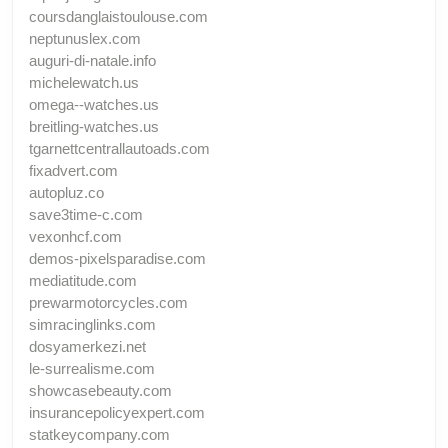
coursdanglaistoulouse.com
neptunuslex.com
auguri-di-natale.info
michelewatch.us
omega--watches.us
breitling-watches.us
tgarnettcentrallautoads.com
fixadvert.com
autopluz.co
save3time-c.com
vexonhcf.com
demos-pixelsparadise.com
mediatitude.com
prewarmotorcycles.com
simracinglinks.com
dosyamerkezi.net
le-surrealisme.com
showcasebeauty.com
insurancepolicyexpert.com
statkeycompany.com