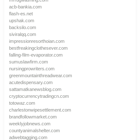
acb-bankia.com
flash-es.net
upshak.com
backsilo.com
siviralqq.com
impressionresorthoian.com
bestfreakingclothesever.com
falling-film-evaporator.com
sumuslawfirm.com
nursingprowriters.com
greenmountainthreadwear.com
acutedispensary.com
sattamatkanewsblog.com
cryptocurrencytradingcn.com
totowaz.com
charlestonwipesettlement.com
brandfollowmarket.com
weeklyjobnews.com
countyanimalshelter.com
adwebtagging.com