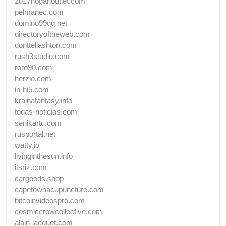
2017hoganoutlet.com
pelmanec.com
domino99qq.net
directoryoftheweb.com
donttellashton.com
rush3studio.com
roro90.com
herzio.com
in-hi5.com
krainafantasy.info
todas-noticias.com
senikartu.com
rusportal.net
watty.io
livinginthesun.info
itsriz.com
cargoods.shop
capetownacupuncture.com
bitcoinvideospro.com
cosmiccrowcollective.com
alain-jacquet.com