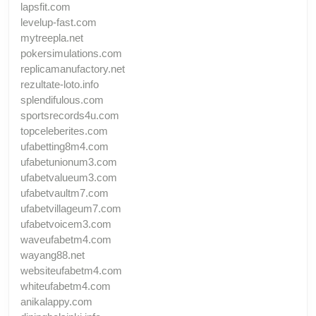
lapsfit.com
levelup-fast.com
mytreepla.net
pokersimulations.com
replicamanufactory.net
rezultate-loto.info
splendifulous.com
sportsrecords4u.com
topceleberites.com
ufabetting8m4.com
ufabetunionum3.com
ufabetvalueum3.com
ufabetvaultm7.com
ufabetvillageum7.com
ufabetvoicem3.com
waveufabetm4.com
wayang88.net
websiteufabetm4.com
whiteufabetm4.com
anikalappy.com