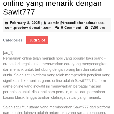
online yang menarik dengan
Sawit777
February
February 8, 2025
admin@freecellphonedatabase-
|
8,
admin@freecellphonedatabase-
com.preview-domain.com
0 Comment
7:50 pm
|
|
2025
com.preview-
domain.com
Categories:
Judi Slot
[ad_1]
Permainan online telah menjadi hobi yang populer bagi orang -
orang dari segala usia, menawarkan cara yang menyenangkan
dan menarik untuk terhubung dengan orang lain dari seluruh
dunia. Salah satu platform yang telah memperoleh pengikut yang
signifikan di komunitas game online adalah Sawit777. Platform
game online yang inovatif ini menawarkan berbagai macam
permainan untuk dinikmati para pemain, mulai dari permainan
kasino klasik hingga taruhan olahraga virtual yang menarik.
Salah satu fitur utama yang membedakan Sawit777 dari platform
game online lainnya adalah antarmuka yang ramah pengguna.