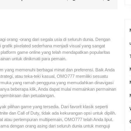
com.preview-
domain.com
agi orang -orang dari segala usia di seluruh dunia. Dengan
i grafik pixelated sederhana menjadi visual yang sangat
 platform game online yang telah mendapatkan popularitas
nan untuk dinikmati para pemain.
m yang memenuhi berbagai minat dan preferensi. Baik Anda
rategi, atau teka-teki kasual, OMO777 memiliki sesuatu
tarmuka yang ramah pengguna yang memudahkan dinavigasi
nya beberapa klik, Anda dapat mulai memainkan permainan
egembiraan dan petualangan.
k pilihan game yang tersedia. Dari favorit klasik seperti
nite dan Call of Duty, tidak ada kekurangan opsi untuk dipilih.
l atau pertempuran multipemain, OMO777 telah Anda liput.
ama dengan orang asing dari seluruh dunia untuk menguji