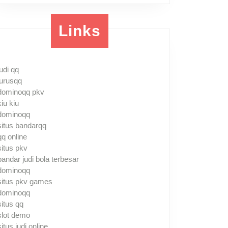
Links
judi qq
jurusqq
dominoqq pkv
kiu kiu
dominoqq
situs bandarqq
qq online
situs pkv
bandar judi bola terbesar
dominoqq
situs pkv games
dominoqq
situs qq
slot demo
situs judi online