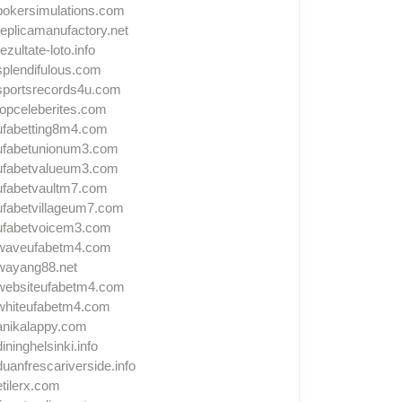
pokersimulations.com
replicamanufactory.net
rezultate-loto.info
splendifulous.com
sportsrecords4u.com
topceleberites.com
ufabetting8m4.com
ufabetunionum3.com
ufabetvalueum3.com
ufabetvaultm7.com
ufabetvillageum7.com
ufabetvoicem3.com
waveufabetm4.com
wayang88.net
websiteufabetm4.com
whiteufabetm4.com
anikalappy.com
dininghelsinki.info
duanfrescariverside.info
etilerx.com