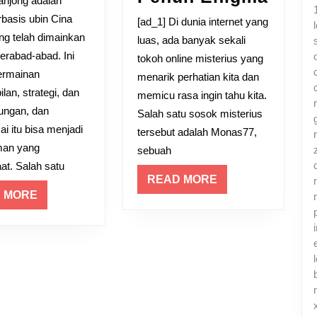
ahjong adalah
Rahasia
Miste
basis ubin Cina
[ad_1] Di dunia internet yang
Mahjong69:
di
ang telah dimainkan
luas, ada banyak sekali
erabad-abad. Ini
Panduan
Balik
tokoh online misterius yang
ermainan
untuk
menarik perhatian kita dan
Mona
lan, strategi, dan
memicu rasa ingin tahu kita.
Menguasai
Melih
ungan, dan
Salah satu sosok misterius
Game
Lebi
i itu bisa menjadi
tersebut adalah Monas77,
Deka
man yang
sebuah
Pers
at. Salah satu
READ
READ MORE
Onlin
READ
 MORE
MORE
yang
MORE
Penu
Enig