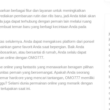
arkan berbagai fitur dan layanan untuk meningkatkan
iakan pembaruan rutin dan rilis baru, jadi Anda tidak akan
da juga dapat terhubung dengan pemain lain melalui ruang
 membuat teman baru yang berbagi kecintaan Anda pada
itas selulernya. Anda dapat mengakses platform dari ponsel
inkan game favorit Anda saat bepergian. Baik Anda
sankan, atau bersantai di rumah, Anda selalu dapat
inan online dengan OMO777.
 online yang fantastis yang menawarkan beragam pilihan
nitas pemain yang bersemangat. Apakah Anda seorang
emar hardcore yang mencari tantangan, OMO777 memiliki
gu? Selami dunia permainan online yang menarik dengan
rlupakan saat ini.