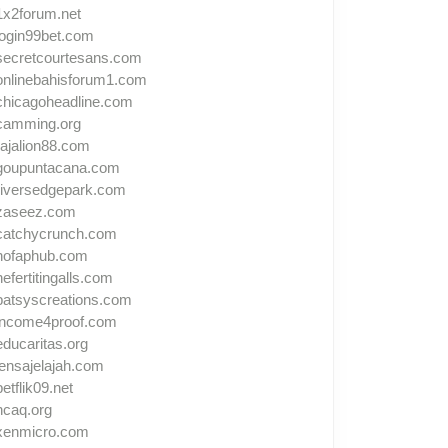
1x2forum.net
ri
login99bet.com
secretcourtesans.com
onlinebahisforum1.com
chicagoheadline.com
s77:
camming.org
at
rajalion88.com
goupuntacana.com
h
riversedgepark.com
t
zaseez.com
ona
catchycrunch.com
nofaphub.com
e
nefertitingalls.com
patsyscreations.com
h
income4proof.com
educaritas.org
ma
lensajelajah.com
betflik09.net
ncaq.org
xenmicro.com