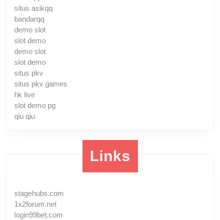
situs asikqq
bandarqq
demo slot
slot demo
demo slot
slot demo
situs pkv
situs pkv games
hk live
slot demo pg
qiu qiu
Links
stagehubs.com
1x2forum.net
login99bet.com