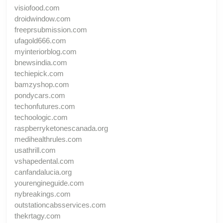
visiofood.com
droidwindow.com
freeprsubmission.com
ufagold666.com
myinteriorblog.com
bnewsindia.com
techiepick.com
bamzyshop.com
pondycars.com
techonfutures.com
techoologic.com
raspberryketonescanada.org
medihealthrules.com
usathrill.com
vshapedental.com
canfandalucia.org
yourengineguide.com
nybreakings.com
outstationcabsservices.com
thekrtagy.com