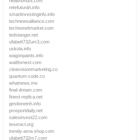
healthohunt.com
retefuturah.info
smartinvestinginfo.info
technewsalliance.com
technonetmarket.com
tedstanger.net
ufabett732um3.com
uskola.info
wagonpaints.info
waitfornext.com
clearvisionmarketing.co
quantum-code.co
whatnews.me
final-dream.com
finest-replica.net
gestioneinh.info
prosportdaily.net
salesinvest22.com
teseract.org
trendy-ama-shop.com
ufabett732m7.com