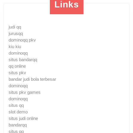
Links
judi qq
jurusqq
dominoqq pkv
kiu kiu
dominoqq
situs bandarqq
qq online
situs pkv
bandar judi bola terbesar
dominoqq
situs pkv games
dominoqq
situs qq
slot demo
situs judi online
bandarqq
situs qq