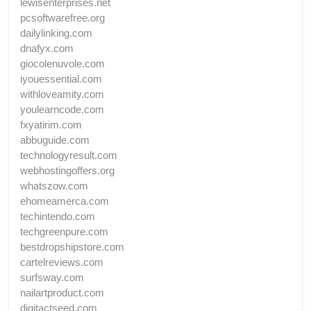
lewisenterprises.net
pcsoftwarefree.org
dailylinking.com
dnafyx.com
giocolenuvole.com
iyouessential.com
withloveamity.com
youlearncode.com
fxyatirim.com
abbuguide.com
technologyresult.com
webhostingoffers.org
whatszow.com
ehomeamerca.com
techintendo.com
techgreenpure.com
bestdropshipstore.com
cartelreviews.com
surfsway.com
nailartproduct.com
digitactseed.com