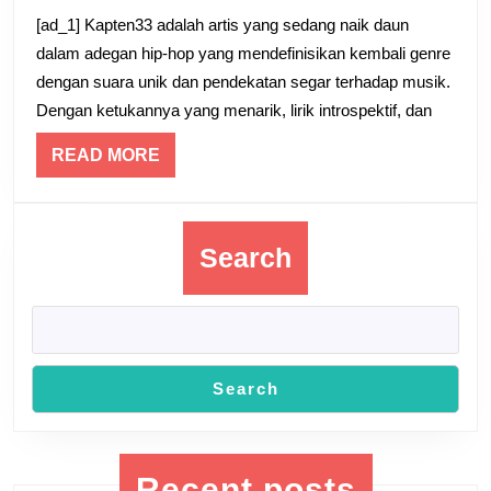
Artis
[ad_1] Kapten33 adalah artis yang sedang naik daun
mendefinisikan
dalam adegan hip-hop yang mendefinisikan kembali genre
kembali
dengan suara unik dan pendekatan segar terhadap musik.
Dengan ketukannya yang menarik, lirik introspektif, dan
hip-
hop
READ
READ MORE
dengan
MORE
suaranya
yang
Search
unik
Search
Recent posts