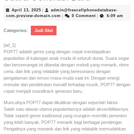
April
April 13, 2025
admin@freecellphonedatabase-
|
13,
admin@freecellphonedatabase-
com.preview-domain.com
0 Comment
6:09 am
|
|
2025
com.preview-
domain.com
Categories:
Judi Slot
[ad_1]
POP77 adalah genre yang dengan cepat mendapatkan
popularitas di kalangan anak muda di seluruh dunia. Suara segar
dan bersemangat ini ditandai dengan melodi yang menarik, ritme
ceria, dan lirik yang relatable yang beresonansi dengan
pengalaman dan emosi masa muda saat ini. Dengan energi
menular dan pendekatan inovatif terhadap musik, POP77 dengan
cepat menjadi soundtrack generasi baru.
Munculnya POP77 dapat dikaitkan dengan sejumlah faktor.
Salah satu alasan utama popularitasnya adalah aksesibilitasnya.
Tidak seperti genre tradisional yang mungkin memiliki penonton
yang lebih banyak, POP77 menarik bagi berbagai pendengar.
Pengaitnya yang menarik dan lirik yang relatable memudahkan