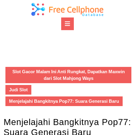
Skip
to
content
Open
Skip
Button
to
content
Slot Gacor Malam Ini Anti Rungkat, Dapatkan Maxwin
dari Slot Mahjong Ways
Judi Slot
Menjelajahi Bangkitnya Pop77: Suara Generasi Baru
Menjelajahi Bangkitnya Pop77:
Suara Generasi Baru