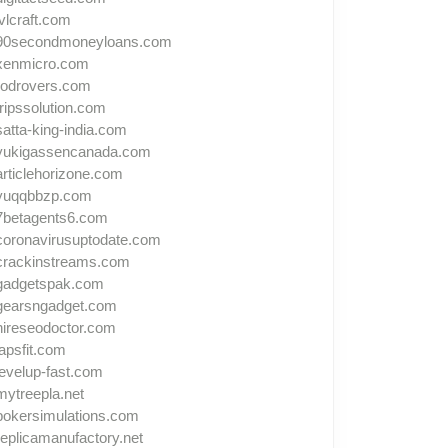
lvlcraft.com
90secondmoneyloans.com
xenmicro.com
rodrovers.com
tripssolution.com
satta-king-india.com
yukigassencanada.com
articlehorizone.com
yuqqbbzp.com
7betagents6.com
coronavirusuptodate.com
crackinstreams.com
gadgetspak.com
gearsngadget.com
hireseodoctor.com
lapsfit.com
levelup-fast.com
mytreepla.net
pokersimulations.com
replicamanufactory.net