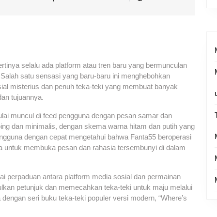
com.preview-
domain.com
rtinya selalu ada platform atau tren baru yang bermunculan
. Salah satu sensasi yang baru-baru ini menghebohkan
sial misterius dan penuh teka-teki yang membuat banyak
dan tujuannya.
mulai muncul di feed pengguna dengan pesan samar dan
ing dan minimalis, dengan skema warna hitam dan putih yang
engguna dengan cepat mengetahui bahwa Fanta55 beroperasi
a untuk membuka pesan dan rahasia tersembunyi di dalam
perpaduan antara platform media sosial dan permainan
pulkan petunjuk dan memecahkan teka-teki untuk maju melalui
engan seri buku teka-teki populer versi modern, “Where’s