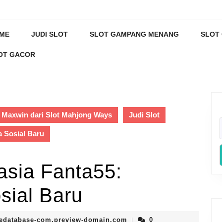
ME
JUDI SLOT
SLOT GAMPANG MENANG
SLOT 
OT GACOR
n Maxwin dari Slot Mahjong Ways
Judi Slot
 Sosial Baru
sia Fanta55:
sial Baru
admin@freecellphonedatab
edatabase-com.preview-domain.com
0
|