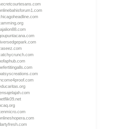
secretcourtesans.com
onlinebahisforum1.com
chicagoheadline.com
camming.org
rajalion88.com
goupuntacana.com
riversedgepark.com
zaseez.com
catchycrunch.com
nofaphub.com
nefertitingalls.com
patsyscreations.com
income4proof.com
educaritas.org
lensajelajah.com
betflik09.net
ncaq.org
xenmicro.com
onlineshopera.com
dartyfresh.com