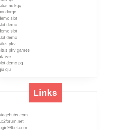
situs asikqq
bandarqq
demo slot
slot demo
demo slot
slot demo
situs pkv
situs pkv games
hk live
slot demo pg
qiu qiu
ghoki88:
n
Links
arakan
a
stagehubs.com
1x2forum.net
login99bet.com