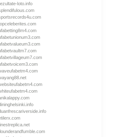
rezultate-loto.info
splendifulous.com
sportsrecords4u.com
topceleberites.com
ufabetting8m4.com
ufabetunionum3.com
ufabetvalueum3.com
ufabetvaultm7.com
ufabetvillageum7.com
ufabetvoicem3.com
waveufabetm4.com
wayang88.net
websiteufabetm4.com
whiteufabetm4.com
anikalappy.com
dininghelsinki.info
duanfrescariverside.info
etilerx.com
finestreplica.net
flounderandfumble.com