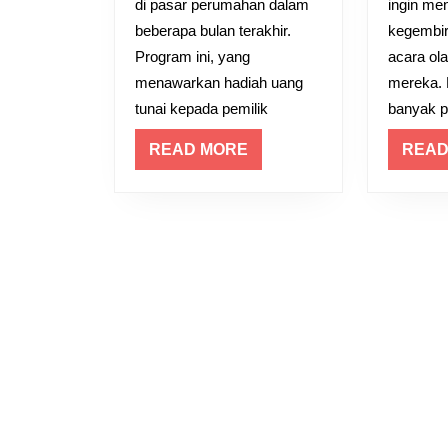
di pasar perumahan dalam
ingin me
beberapa bulan terakhir.
kegembir
Program ini, yang
acara ola
menawarkan hadiah uang
mereka. 
tunai kepada pemilik
banyak p
READ
READ MORE
READ
MORE