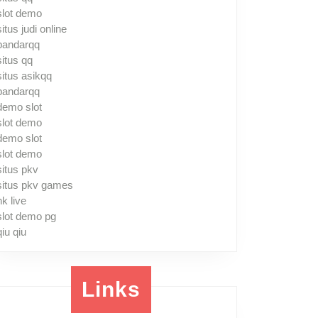
slot demo
situs judi online
bandarqq
situs qq
situs asikqq
bandarqq
demo slot
slot demo
demo slot
slot demo
situs pkv
situs pkv games
hk live
slot demo pg
qiu qiu
Links