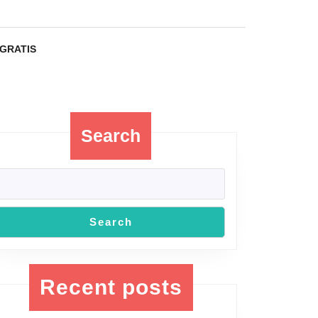
GRATIS
Search
Search
Recent posts