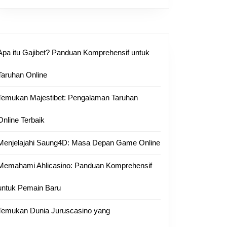
abase-
Apa itu Gajibet? Panduan Komprehensif untuk
Taruhan Online
Temukan Majestibet: Pengalaman Taruhan
Online Terbaik
Menjelajahi Saung4D: Masa Depan Game Online
Memahami Ahlicasino: Panduan Komprehensif
untuk Pemain Baru
Temukan Dunia Juruscasino yang