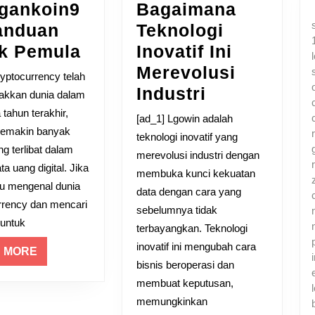
gankoin9
Bagaimana
anduan
Teknologi
Menjelajahi
k Pemula
Inovatif Ini
Dunia
Merevolusi
ryptocurrency telah
Cryptocurrency
Membuka
Industri
akkan dunia dalam
dengan
Kunci
tahun terakhir,
[ad_1] Lgowin adalah
semakin banyak
Juragankoin99:
Kekuatan
teknologi inovatif yang
g terlibat dalam
Panduan
Lgowin:
merevolusi industri dengan
a uang digital. Jika
untuk
membuka kunci kekuatan
Bagaimana
u mengenal dunia
data dengan cara yang
Pemula
Teknologi
rrency dan mencari
sebelumnya tidak
Inovatif
untuk
terbayangkan. Teknologi
Ini
inovatif ini mengubah cara
READ
 MORE
Merevolusi
bisnis beroperasi dan
MORE
Industri
membuat keputusan,
memungkinkan