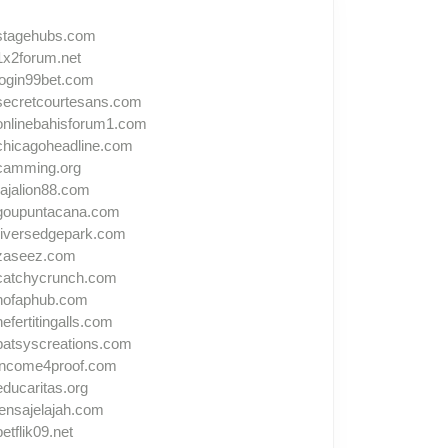
stagehubs.com
1x2forum.net
login99bet.com
secretcourtesans.com
onlinebahisforum1.com
chicagoheadline.com
camming.org
rajalion88.com
goupuntacana.com
riversedgepark.com
zaseez.com
catchycrunch.com
nofaphub.com
nefertitingalls.com
patsyscreations.com
income4proof.com
educaritas.org
lensajelajah.com
betflik09.net