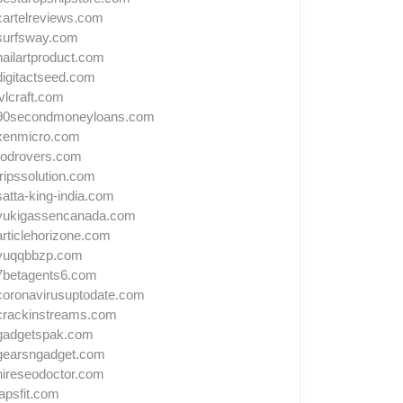
cartelreviews.com
surfsway.com
nailartproduct.com
digitactseed.com
lvlcraft.com
90secondmoneyloans.com
xenmicro.com
rodrovers.com
tripssolution.com
satta-king-india.com
yukigassencanada.com
articlehorizone.com
yuqqbbzp.com
7betagents6.com
coronavirusuptodate.com
crackinstreams.com
gadgetspak.com
gearsngadget.com
hireseodoctor.com
lapsfit.com