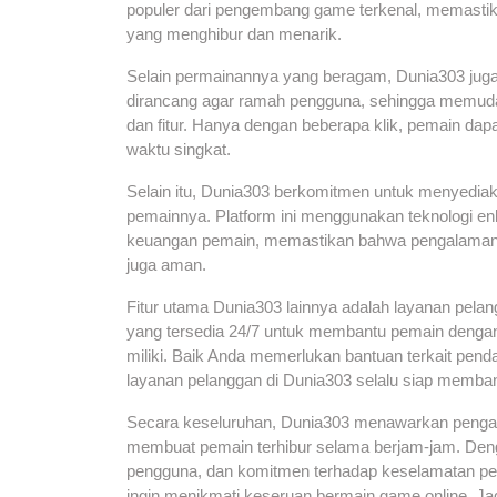
populer dari pengembang game terkenal, memastik
yang menghibur dan menarik.
Selain permainannya yang beragam, Dunia303 juga
dirancang agar ramah pengguna, sehingga memuda
dan fitur. Hanya dengan beberapa klik, pemain da
waktu singkat.
Selain itu, Dunia303 berkomitmen untuk menyediak
pemainnya. Platform ini menggunakan teknologi enk
keuangan pemain, memastikan bahwa pengalaman 
juga aman.
Fitur utama Dunia303 lainnya adalah layanan pelan
yang tersedia 24/7 untuk membantu pemain denga
miliki. Baik Anda memerlukan bantuan terkait pend
layanan pelanggan di Dunia303 selalu siap memban
Secara keseluruhan, Dunia303 menawarkan pengal
membuat pemain terhibur selama berjam-jam. Den
pengguna, dan komitmen terhadap keselamatan pem
ingin menikmati keseruan bermain game online. Ja