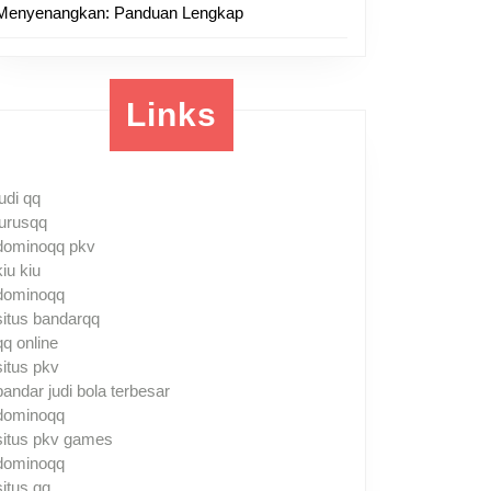
Menyenangkan: Panduan Lengkap
Links
judi qq
jurusqq
dominoqq pkv
kiu kiu
dominoqq
situs bandarqq
qq online
situs pkv
bandar judi bola terbesar
dominoqq
situs pkv games
dominoqq
situs qq