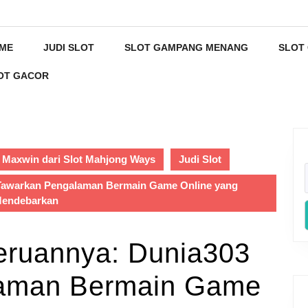
ME
JUDI SLOT
SLOT GAMPANG MENANG
SLOT 
OT GACOR
n Maxwin dari Slot Mahjong Ways
Judi Slot
Tawarkan Pengalaman Bermain Game Online yang
endebarkan
ruannya: Dunia303
laman Bermain Game