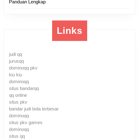
Panduan Lengkap
Links
judi qq
jurusqq
dominoqq pkv
kiu kiu
dominoqq
situs bandarqq
qq online
situs pkv
bandar judi bola terbesar
dominoqq
situs pkv games
dominoqq
situs qq