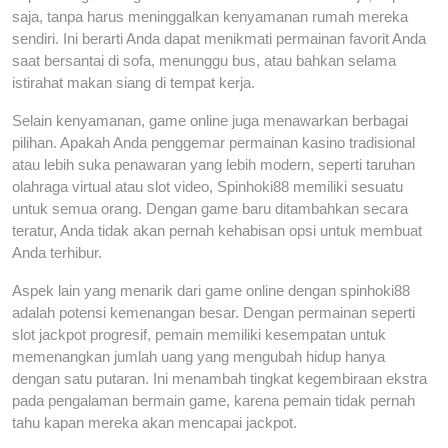
saja, tanpa harus meninggalkan kenyamanan rumah mereka
sendiri. Ini berarti Anda dapat menikmati permainan favorit Anda
saat bersantai di sofa, menunggu bus, atau bahkan selama
istirahat makan siang di tempat kerja.
Selain kenyamanan, game online juga menawarkan berbagai
pilihan. Apakah Anda penggemar permainan kasino tradisional
atau lebih suka penawaran yang lebih modern, seperti taruhan
olahraga virtual atau slot video, Spinhoki88 memiliki sesuatu
untuk semua orang. Dengan game baru ditambahkan secara
teratur, Anda tidak akan pernah kehabisan opsi untuk membuat
Anda terhibur.
Aspek lain yang menarik dari game online dengan spinhoki88
adalah potensi kemenangan besar. Dengan permainan seperti
slot jackpot progresif, pemain memiliki kesempatan untuk
memenangkan jumlah uang yang mengubah hidup hanya
dengan satu putaran. Ini menambah tingkat kegembiraan ekstra
pada pengalaman bermain game, karena pemain tidak pernah
tahu kapan mereka akan mencapai jackpot.