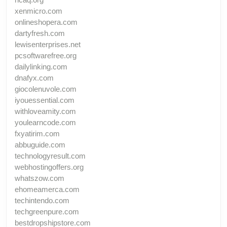
xenmicro.com
onlineshopera.com
dartyfresh.com
lewisenterprises.net
pcsoftwarefree.org
dailylinking.com
dnafyx.com
giocolenuvole.com
iyouessential.com
withloveamity.com
youlearncode.com
fxyatirim.com
abbuguide.com
technologyresult.com
webhostingoffers.org
whatszow.com
ehomeamerca.com
techintendo.com
techgreenpure.com
bestdropshipstore.com