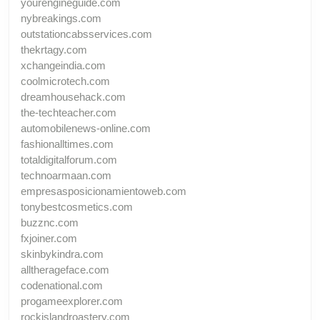
yourengineguide.com
nybreakings.com
outstationcabsservices.com
thekrtagy.com
xchangeindia.com
coolmicrotech.com
dreamhousehack.com
the-techteacher.com
automobilenews-online.com
fashionalltimes.com
totaldigitalforum.com
technoarmaan.com
empresasposicionamientoweb.com
tonybestcosmetics.com
buzznc.com
fxjoiner.com
skinbykindra.com
alltherageface.com
codenational.com
progameexplorer.com
rockislandroastery.com