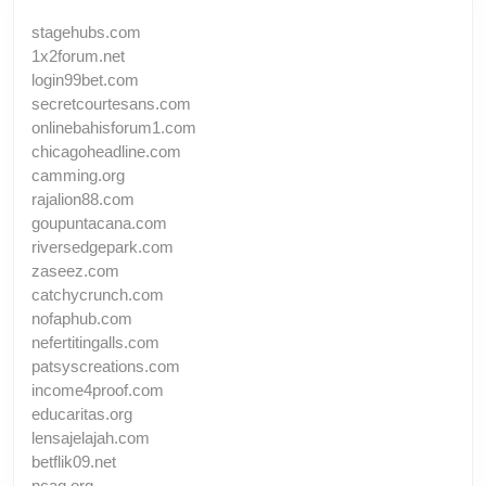
stagehubs.com
1x2forum.net
login99bet.com
secretcourtesans.com
onlinebahisforum1.com
chicagoheadline.com
camming.org
rajalion88.com
goupuntacana.com
riversedgepark.com
zaseez.com
catchycrunch.com
nofaphub.com
nefertitingalls.com
patsyscreations.com
income4proof.com
educaritas.org
lensajelajah.com
betflik09.net
ncaq.org