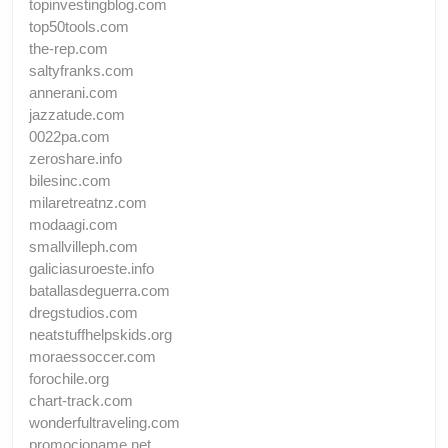
topinvestingblog.com
top50tools.com
the-rep.com
saltyfranks.com
annerani.com
jazzatude.com
0022pa.com
zeroshare.info
bilesinc.com
milaretreatnz.com
modaagi.com
smallvilleph.com
galiciasuroeste.info
batallasdeguerra.com
dregstudios.com
neatstuffhelpskids.org
moraessoccer.com
forochile.org
chart-track.com
wonderfultraveling.com
promocioname.net