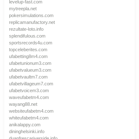
levelup-fast.com
mytreepla.net
pokersimulations.com
replicamanufactory.net
rezultate-loto.info
splendifulous.com
sportsrecords4u.com
topceleberites.com
ufabetting8m4.com
ufabetunionum3.com
ufabetvalueum3.com
ufabetvaultm7.com
ufabetvillageum7.com
ufabetvoicem3.com
waveufabetm4.com
wayang88.net
websiteufabetm4.com
whiteufabetm4.com
anikalappy.com
dininghelsinki.info
duanfrescariverside.info