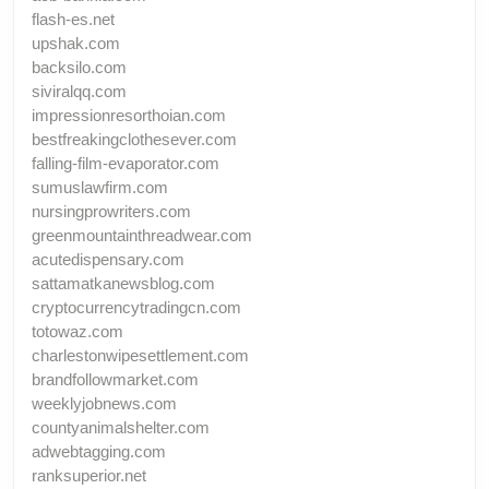
flash-es.net
upshak.com
backsilo.com
siviralqq.com
impressionresorthoian.com
bestfreakingclothesever.com
falling-film-evaporator.com
sumuslawfirm.com
nursingprowriters.com
greenmountainthreadwear.com
acutedispensary.com
sattamatkanewsblog.com
cryptocurrencytradingcn.com
totowaz.com
charlestonwipesettlement.com
brandfollowmarket.com
weeklyjobnews.com
countyanimalshelter.com
adwebtagging.com
ranksuperior.net