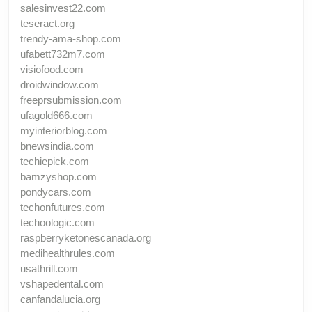
salesinvest22.com
teseract.org
trendy-ama-shop.com
ufabett732m7.com
visiofood.com
droidwindow.com
freeprsubmission.com
ufagold666.com
myinteriorblog.com
bnewsindia.com
techiepick.com
bamzyshop.com
pondycars.com
techonfutures.com
techoologic.com
raspberryketonescanada.org
medihealthrules.com
usathrill.com
vshapedental.com
canfandalucia.org