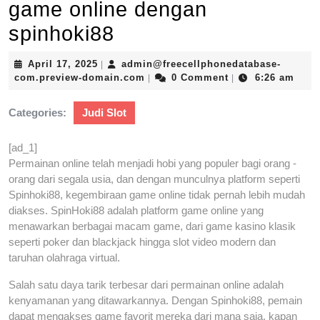
game online dengan
spinhoki88
April
April 17, 2025
admin@freecellphonedatabase-
|
17,
admin@freecellphonedatabase-
com.preview-domain.com
0 Comment
6:26 am
|
|
2025
com.preview-
domain.com
Categories:
Judi Slot
[ad_1]
Permainan online telah menjadi hobi yang populer bagi orang -
orang dari segala usia, dan dengan munculnya platform seperti
Spinhoki88, kegembiraan game online tidak pernah lebih mudah
diakses. SpinHoki88 adalah platform game online yang
menawarkan berbagai macam game, dari game kasino klasik
seperti poker dan blackjack hingga slot video modern dan
taruhan olahraga virtual.
Salah satu daya tarik terbesar dari permainan online adalah
kenyamanan yang ditawarkannya. Dengan Spinhoki88, pemain
dapat mengakses game favorit mereka dari mana saja, kapan