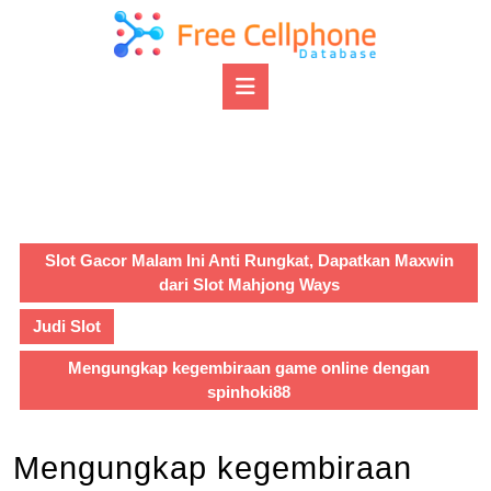
Skip
to
content
Open
Skip
Button
to
content
Slot Gacor Malam Ini Anti Rungkat, Dapatkan Maxwin
dari Slot Mahjong Ways
Judi Slot
Mengungkap kegembiraan game online dengan
spinhoki88
Mengungkap kegembiraan