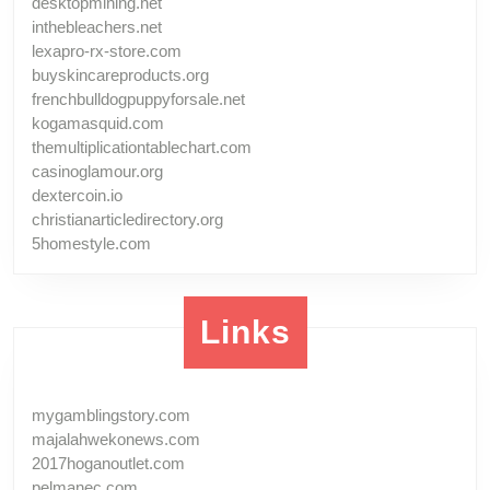
desktopmining.net
inthebleachers.net
lexapro-rx-store.com
buyskincareproducts.org
frenchbulldogpuppyforsale.net
kogamasquid.com
themultiplicationtablechart.com
casinoglamour.org
dextercoin.io
christianarticledirectory.org
5homestyle.com
Links
mygamblingstory.com
majalahwekonews.com
2017hoganoutlet.com
pelmanec.com