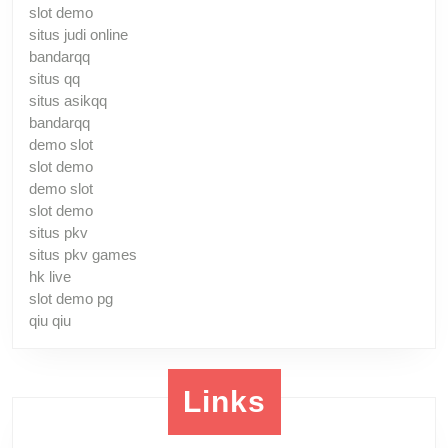
slot demo
situs judi online
bandarqq
situs qq
situs asikqq
bandarqq
demo slot
slot demo
demo slot
slot demo
situs pkv
situs pkv games
hk live
slot demo pg
qiu qiu
Links