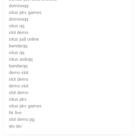
dominoqq
situs pkv games
dominoqq
situs qq
slot demo
situs judi online
bandarqq
situs qq
situs asikqq
bandarqq
demo slot
slot demo
demo slot
slot demo
situs pkv
situs pkv games
hk live
slot demo pg
qiu qiu