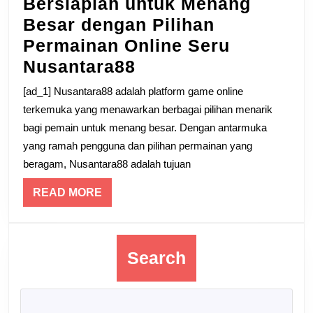
Bersiaplah untuk Menang
Besar dengan Pilihan
Permainan Online Seru
Bersiaplah
Nusantara88
untuk
[ad_1] Nusantara88 adalah platform game online
Menang
terkemuka yang menawarkan berbagai pilihan menarik
Besar
bagi pemain untuk menang besar. Dengan antarmuka
yang ramah pengguna dan pilihan permainan yang
dengan
beragam, Nusantara88 adalah tujuan
Pilihan
Permainan
READ
READ MORE
MORE
Online
Seru
Nusantara88
Search