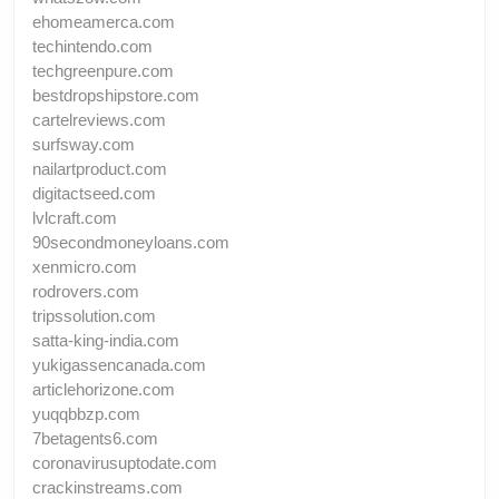
ehomeamerca.com
techintendo.com
techgreenpure.com
bestdropshipstore.com
cartelreviews.com
surfsway.com
nailartproduct.com
digitactseed.com
lvlcraft.com
90secondmoneyloans.com
xenmicro.com
rodrovers.com
tripssolution.com
satta-king-india.com
yukigassencanada.com
articlehorizone.com
yuqqbbzp.com
7betagents6.com
coronavirusuptodate.com
crackinstreams.com