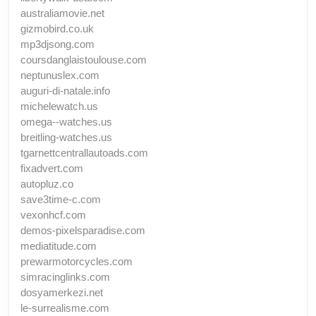
australiamovie.net
gizmobird.co.uk
mp3djsong.com
coursdanglaistoulouse.com
neptunuslex.com
auguri-di-natale.info
michelewatch.us
omega--watches.us
breitling-watches.us
tgarnettcentrallautoads.com
fixadvert.com
autopluz.co
save3time-c.com
vexonhcf.com
demos-pixelsparadise.com
mediatitude.com
prewarmotorcycles.com
simracinglinks.com
dosyamerkezi.net
le-surrealisme.com