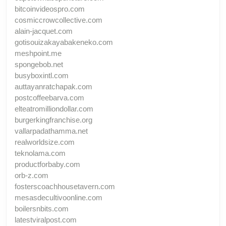
bitcoinvideospro.com
cosmiccrowcollective.com
alain-jacquet.com
gotisouizakayabakeneko.com
meshpoint.me
spongebob.net
busyboxintl.com
auttayanratchapak.com
postcoffeebarva.com
elteatromilliondollar.com
burgerkingfranchise.org
vallarpadathamma.net
realworldsize.com
teknolama.com
productforbaby.com
orb-z.com
fosterscoachhousetavern.com
mesasdecultivoonline.com
boilersnbits.com
latestviralpost.com