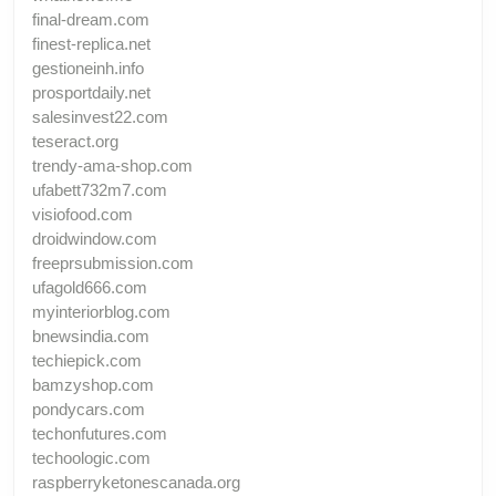
final-dream.com
finest-replica.net
gestioneinh.info
prosportdaily.net
salesinvest22.com
teseract.org
trendy-ama-shop.com
ufabett732m7.com
visiofood.com
droidwindow.com
freeprsubmission.com
ufagold666.com
myinteriorblog.com
bnewsindia.com
techiepick.com
bamzyshop.com
pondycars.com
techonfutures.com
techoologic.com
raspberryketonescanada.org