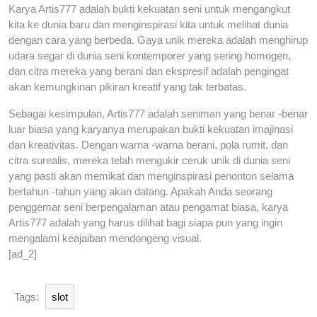
Karya Artis777 adalah bukti kekuatan seni untuk mengangkut
kita ke dunia baru dan menginspirasi kita untuk melihat dunia
dengan cara yang berbeda. Gaya unik mereka adalah menghirup
udara segar di dunia seni kontemporer yang sering homogen,
dan citra mereka yang berani dan ekspresif adalah pengingat
akan kemungkinan pikiran kreatif yang tak terbatas.
Sebagai kesimpulan, Artis777 adalah seniman yang benar -benar
luar biasa yang karyanya merupakan bukti kekuatan imajinasi
dan kreativitas. Dengan warna -warna berani, pola rumit, dan
citra surealis, mereka telah mengukir ceruk unik di dunia seni
yang pasti akan memikat dan menginspirasi penonton selama
bertahun -tahun yang akan datang. Apakah Anda seorang
penggemar seni berpengalaman atau pengamat biasa, karya
Artis777 adalah yang harus dilihat bagi siapa pun yang ingin
mengalami keajaiban mendongeng visual.
[ad_2]
Tags:
slot