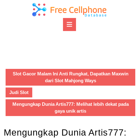
Skip
to
content
Open
Skip
Button
to
content
Slot Gacor Malam Ini Anti Rungkat, Dapatkan Maxwin
dari Slot Mahjong Ways
Judi Slot
Mengungkap Dunia Artis777: Melihat lebih dekat pada
gaya unik artis
Mengungkap Dunia Artis777: