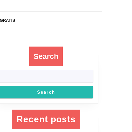
GRATIS
Search
Search
Recent posts