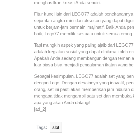
menghasilkan kreasi Anda sendiri.
Fitur kunci lain dari LEGO77 adalah penekanannya
sejumlah angka mini dan aksesori yang dapat di
untuk berjam-jam bermain imajinatif. Baik Anda pe
baik, Lego77 memiliki sesuatu untuk semua orang.
Tapi mungkin aspek yang paling ajaib dari LEGO
adalah kegiatan sosial yang dapat dinikmati oleh or
Apakah Anda sedang membangun dengan teman ata
luar biasa bisa menjadi pengalaman ikatan yang be
Sebagai kesimpulan, LEGO77 adalah set yang be
dengan Lego. Dengan desainnya yang inovatif, p
orang, set ini pasti akan memberikan jam hiburan 
mengapa tidak mengambil satu set dan membuka kunc
apa yang akan Anda datangi!
[ad_2]
Tags:
slot