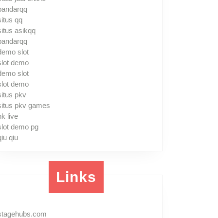
bandarqq
situs qq
situs asikqq
bandarqq
demo slot
slot demo
demo slot
slot demo
situs pkv
situs pkv games
hk live
slot demo pg
qiu qiu
Links
stagehubs.com