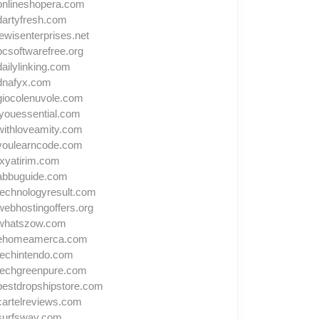
onlineshopera.com
dartyfresh.com
lewisenterprises.net
pcsoftwarefree.org
dailylinking.com
dnafyx.com
giocolenuvole.com
iyouessential.com
withloveamity.com
youlearncode.com
fxyatirim.com
abbuguide.com
technologyresult.com
webhostingoffers.org
whatszow.com
ehomeamerca.com
techintendo.com
techgreenpure.com
bestdropshipstore.com
cartelreviews.com
surfsway.com