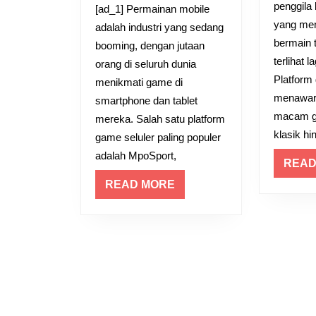
Dunia
penggila
[ad_1] Permainan mobile
Mposport
yang me
adalah industri yang sedang
yang
bermain 
booming, dengan jutaan
terlihat 
orang di seluruh dunia
Menyenang
Platform 
menikmati game di
Semua
menawar
smartphone dan tablet
yang
macam ga
mereka. Salah satu platform
Perlu
klasik hin
game seluler paling populer
Anda
adalah MpoSport,
READ
Ketahui
READ
READ MORE
MORE