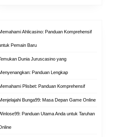
e-
Memahami Ahlicasino: Panduan Komprehensif
untuk Pemain Baru
Temukan Dunia Juruscasino yang
Menyenangkan: Panduan Lengkap
Memahami Plisbet: Panduan Komprehensif
Menjelajahi Bunga99: Masa Depan Game Online
Winlose99: Panduan Utama Anda untuk Taruhan
Online