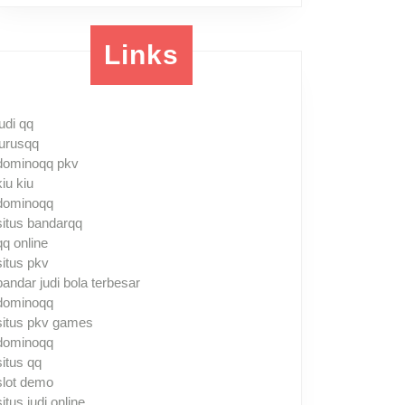
Links
judi qq
jurusqq
dominoqq pkv
kiu kiu
dominoqq
situs bandarqq
qq online
situs pkv
bandar judi bola terbesar
dominoqq
situs pkv games
dominoqq
situs qq
slot demo
situs judi online