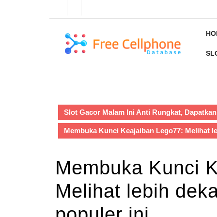
Skip
to
content
HO
Skip
to
SL
content
Slot Gacor Malam Ini Anti Rungkat, Dapatka
Membuka Kunci Keajaiban Lego77: Melihat leb
Membuka Kunci K
Melihat lebih dek
populer ini