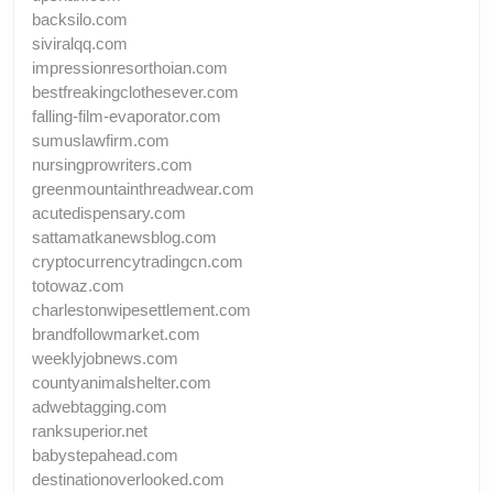
backsilo.com
siviralqq.com
impressionresorthoian.com
bestfreakingclothesever.com
falling-film-evaporator.com
sumuslawfirm.com
nursingprowriters.com
greenmountainthreadwear.com
acutedispensary.com
sattamatkanewsblog.com
cryptocurrencytradingcn.com
totowaz.com
charlestonwipesettlement.com
brandfollowmarket.com
weeklyjobnews.com
countyanimalshelter.com
adwebtagging.com
ranksuperior.net
babystepahead.com
destinationoverlooked.com