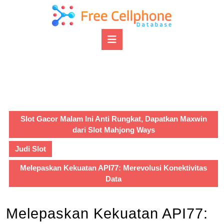
Skip
to
content
Open
Skip
Button
to
content
Slot Gacor Malam Ini Anti Rungkat, Dapatkan Maxwin
dari Slot Mahjong Ways
Judi Slot
Melepaskan Kekuatan API77: Merevolusi Konektivitas
Data
Melepaskan Kekuatan API77: