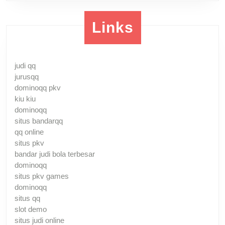
Links
judi qq
jurusqq
dominoqq pkv
kiu kiu
dominoqq
situs bandarqq
qq online
situs pkv
bandar judi bola terbesar
dominoqq
situs pkv games
dominoqq
situs qq
slot demo
situs judi online