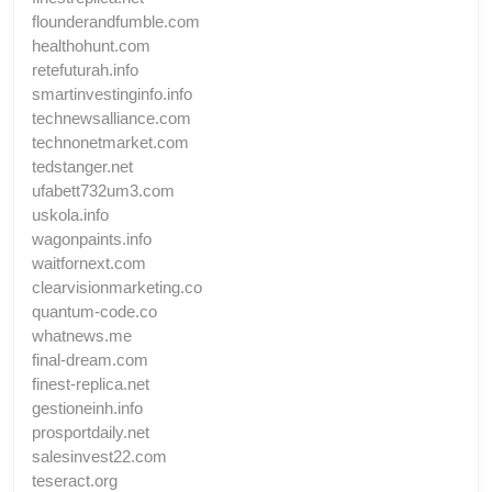
flounderandfumble.com
healthohunt.com
retefuturah.info
smartinvestinginfo.info
technewsalliance.com
technonetmarket.com
tedstanger.net
ufabett732um3.com
uskola.info
wagonpaints.info
waitfornext.com
clearvisionmarketing.co
quantum-code.co
whatnews.me
final-dream.com
finest-replica.net
gestioneinh.info
prosportdaily.net
salesinvest22.com
teseract.org