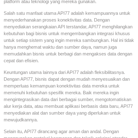
platform atau teknologi yang mereka gunakan.
Salah satu manfaat utama API77 adalah kemampuannya untuk
menyederhanakan proses konektivitas data. Dengan
menyediakan serangkaian API terstandar, API77 menghilangkan
kebutuhan bagi bisnis untuk mengembangkan integrasi khusus
untuk setiap sistem yang ingin mereka sambungkan. Hal ini tidak
hanya menghemat waktu dan sumber daya, namun juga
memudahkan bisnis untuk berbagi dan mengakses data dengan
cepat dan efisien.
Keuntungan utama lainnya dari API77 adalah fleksibilitasnya.
Dengan API77, bisnis dapat dengan mudah menyesuaikan dan
memperluas kemampuan konektivitas data mereka untuk
memenuhi kebutuhan spesifik mereka. Baik mereka ingin
mengintegrasikan data dari berbagai sumber, mengotomatiskan
alur kerja data, atau membuat aplikasi berbasis data baru, API77
menyediakan alat dan sumber daya yang diperlukan untuk
mewujudkannya.
Selain itu, API77 dirancang agar aman dan andal. Dengan