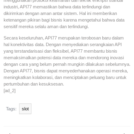
menggunakan protokol keamanan dan teknik enkripsi standar
industri, API77 memastikan bahwa data terlindungi dan
dikirimkan dengan aman antar sistem. Hal ini memberikan
ketenangan pikiran bagi bisnis karena mengetahui bahwa data
sensitif mereka selalu aman dan terlindungi.
Secara keseluruhan, API77 merupakan terobosan baru dalam
hal konektivitas data. Dengan menyediakan serangkaian API
yang terstandarisasi dan fleksibel, API77 membantu bisnis
memaksimalkan potensi data mereka dan mendorong inovasi
dengan cara yang belum pernah mungkin dilakukan sebelumnya.
Dengan API77, bisnis dapat menyederhanakan operasi mereka,
meningkatkan kolaborasi, dan menciptakan peluang baru untuk
pertumbuhan dan kesuksesan.
[ad_2]
Tags:
slot
Post