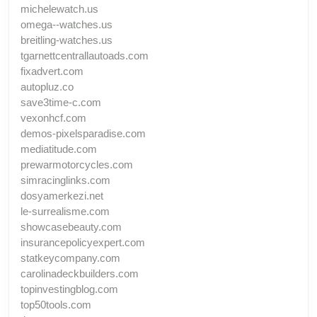
michelewatch.us
omega--watches.us
breitling-watches.us
tgarnettcentrallautoads.com
fixadvert.com
autopluz.co
save3time-c.com
vexonhcf.com
demos-pixelsparadise.com
mediatitude.com
prewarmotorcycles.com
simracinglinks.com
dosyamerkezi.net
le-surrealisme.com
showcasebeauty.com
insurancepolicyexpert.com
statkeycompany.com
carolinadeckbuilders.com
topinvestingblog.com
top50tools.com