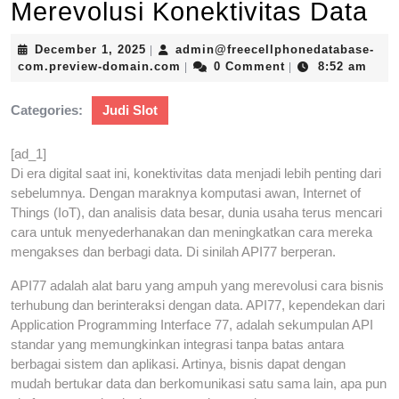
Merevolusi Konektivitas Data
December
December 1, 2025
admin@freecellphonedatabase-
|
1,
admin@freecellphonedatabase-
com.preview-domain.com
0 Comment
8:52 am
|
|
2025
com.preview-
domain.com
Categories:
Judi Slot
[ad_1]
Di era digital saat ini, konektivitas data menjadi lebih penting dari
sebelumnya. Dengan maraknya komputasi awan, Internet of
Things (IoT), dan analisis data besar, dunia usaha terus mencari
cara untuk menyederhanakan dan meningkatkan cara mereka
mengakses dan berbagi data. Di sinilah API77 berperan.
API77 adalah alat baru yang ampuh yang merevolusi cara bisnis
terhubung dan berinteraksi dengan data. API77, kependekan dari
Application Programming Interface 77, adalah sekumpulan API
standar yang memungkinkan integrasi tanpa batas antara
berbagai sistem dan aplikasi. Artinya, bisnis dapat dengan
mudah bertukar data dan berkomunikasi satu sama lain, apa pun