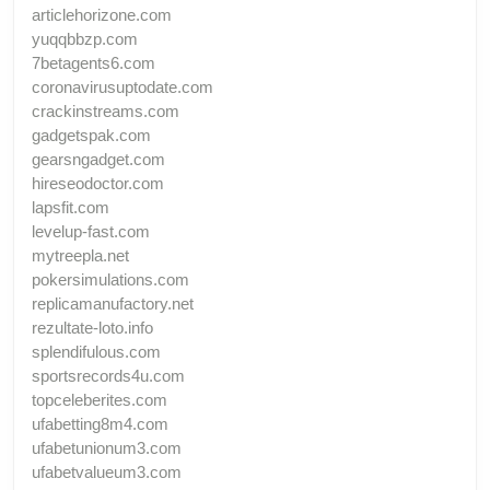
articlehorizone.com
yuqqbbzp.com
7betagents6.com
coronavirusuptodate.com
crackinstreams.com
gadgetspak.com
gearsngadget.com
hireseodoctor.com
lapsfit.com
levelup-fast.com
mytreepla.net
pokersimulations.com
replicamanufactory.net
rezultate-loto.info
splendifulous.com
sportsrecords4u.com
topceleberites.com
ufabetting8m4.com
ufabetunionum3.com
ufabetvalueum3.com