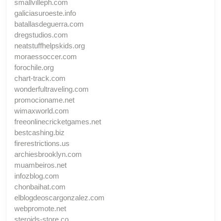
smallvilleph.com
galiciasuroeste.info
batallasdeguerra.com
dregstudios.com
neatstuffhelpskids.org
moraessoccer.com
forochile.org
chart-track.com
wonderfultraveling.com
promocioname.net
wimaxworld.com
freeonlinecricketgames.net
bestcashing.biz
firerestrictions.us
archiesbrooklyn.com
muambeiros.net
infozblog.com
chonbaihat.com
elblogdeoscargonzalez.com
webpromote.net
steroids-store.co