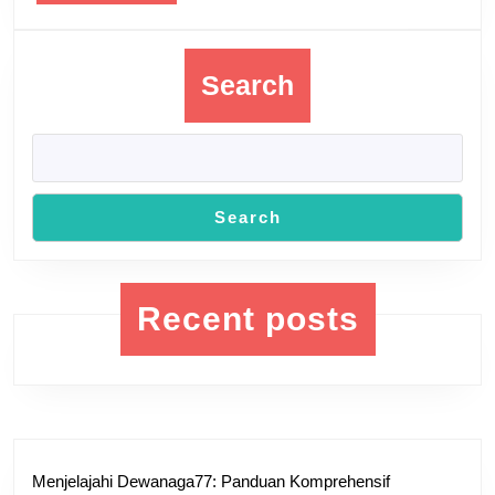
MORE
Search
Search
Recent posts
Menjelajahi Dewanaga77: Panduan Komprehensif