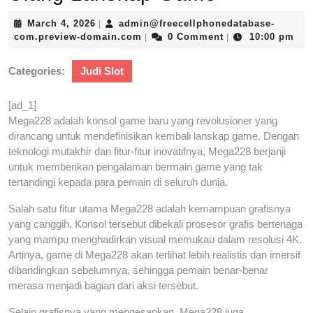
March
March 4, 2026
admin@freecellphonedatabase-
|
4,
admin@freecellphonedatabase-
com.preview-domain.com
0 Comment
10:00 pm
|
|
2026
com.preview-
domain.com
Categories:
Judi Slot
[ad_1]
Mega228 adalah konsol game baru yang revolusioner yang
dirancang untuk mendefinisikan kembali lanskap game. Dengan
teknologi mutakhir dan fitur-fitur inovatifnya, Mega228 berjanji
untuk memberikan pengalaman bermain game yang tak
tertandingi kepada para pemain di seluruh dunia.
Salah satu fitur utama Mega228 adalah kemampuan grafisnya
yang canggih. Konsol tersebut dibekali prosesor grafis bertenaga
yang mampu menghadirkan visual memukau dalam resolusi 4K.
Artinya, game di Mega228 akan terlihat lebih realistis dan imersif
dibandingkan sebelumnya, sehingga pemain benar-benar
merasa menjadi bagian dari aksi tersebut.
Selain grafisnya yang mengesankan, Mega228 juga