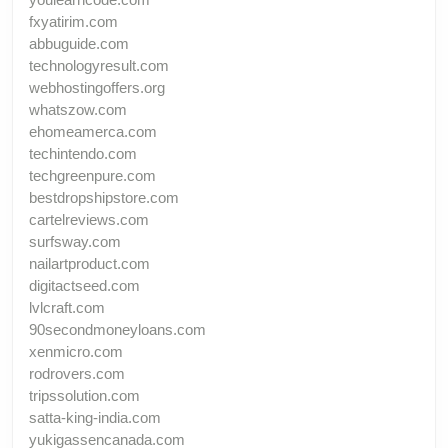
fxyatirim.com
abbuguide.com
technologyresult.com
webhostingoffers.org
whatszow.com
ehomeamerca.com
techintendo.com
techgreenpure.com
bestdropshipstore.com
cartelreviews.com
surfsway.com
nailartproduct.com
digitactseed.com
lvlcraft.com
90secondmoneyloans.com
xenmicro.com
rodrovers.com
tripssolution.com
satta-king-india.com
yukigassencanada.com