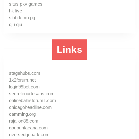
situs pkv games
hk live
slot demo pg
qiu qiu
Links
stagehubs.com
1x2forum.net
login99bet.com
secretcourtesans.com
onlinebahisforum1.com
chicagoheadline.com
camming.org
rajalion88.com
goupuntacana.com
riversedgepark.com