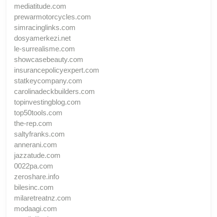
mediatitude.com
prewarmotorcycles.com
simracinglinks.com
dosyamerkezi.net
le-surrealisme.com
showcasebeauty.com
insurancepolicyexpert.com
statkeycompany.com
carolinadeckbuilders.com
topinvestingblog.com
top50tools.com
the-rep.com
saltyfranks.com
annerani.com
jazzatude.com
0022pa.com
zeroshare.info
bilesinc.com
milaretreatnz.com
modaagi.com