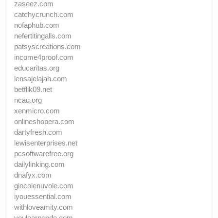
zaseez.com
catchycrunch.com
nofaphub.com
nefertitingalls.com
patsyscreations.com
income4proof.com
educaritas.org
lensajelajah.com
betflik09.net
ncaq.org
xenmicro.com
onlineshopera.com
dartyfresh.com
lewisenterprises.net
pcsoftwarefree.org
dailylinking.com
dnafyx.com
giocolenuvole.com
iyouessential.com
withloveamity.com
youlearncode.com