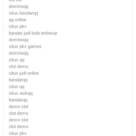
dominoqq
situs bandarqq
qq online
situs pkv
bandar judi bola terbesar
dominoqq
situs pkv games
dominoqq
situs qq
slot demo
situs judi online
bandarqq
situs qq
situs asikqq
bandarqq
demo slot
slot demo
demo slot
slot demo
situs pkv