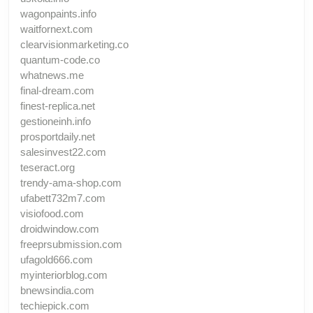
wagonpaints.info
waitfornext.com
clearvisionmarketing.co
quantum-code.co
whatnews.me
final-dream.com
finest-replica.net
gestioneinh.info
prosportdaily.net
salesinvest22.com
teseract.org
trendy-ama-shop.com
ufabett732m7.com
visiofood.com
droidwindow.com
freeprsubmission.com
ufagold666.com
myinteriorblog.com
bnewsindia.com
techiepick.com