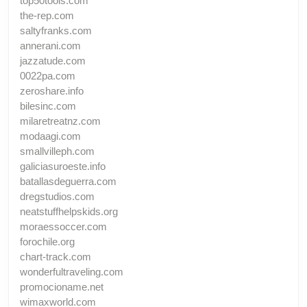
top50tools.com
the-rep.com
saltyfranks.com
annerani.com
jazzatude.com
0022pa.com
zeroshare.info
bilesinc.com
milaretreatnz.com
modaagi.com
smallvilleph.com
galiciasuroeste.info
batallasdeguerra.com
dregstudios.com
neatstuffhelpskids.org
moraessoccer.com
forochile.org
chart-track.com
wonderfultraveling.com
promocioname.net
wimaxworld.com