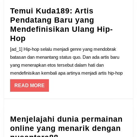
Masakan
Temui Kuda189: Artis
Malaysia
Pendatang Baru yang
Mendefinisikan Ulang Hip-
Temui
Hop
Kuda189:
[ad_1] Hip-hop selalu menjadi genre yang mendobrak
Artis
batasan dan menantang status quo. Dan ada artis baru
Pendatang
yang menerapkan etos tersebut dalam hati dan
mendefinisikan kembali apa artinya menjadi artis hip-hop
Baru
yang
READ
READ MORE
Mendefinisikan
MORE
Ulang
Hip-
Menjelajahi dunia permainan
Hop
online yang menarik dengan
Menjelajahi