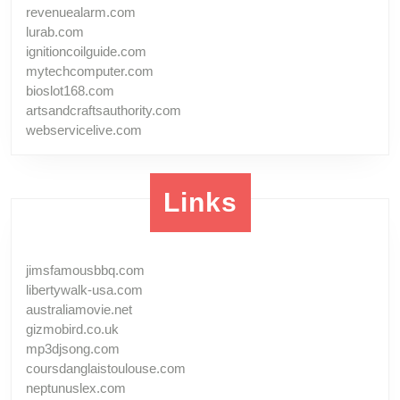
revenuealarm.com
lurab.com
ignitioncoilguide.com
mytechcomputer.com
bioslot168.com
artsandcraftsauthority.com
webservicelive.com
Links
jimsfamousbbq.com
libertywalk-usa.com
australiamovie.net
gizmobird.co.uk
mp3djsong.com
coursdanglaistoulouse.com
neptunuslex.com