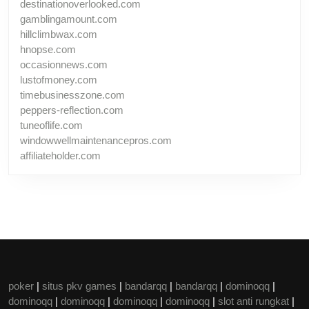
destinationoverlooked.com
gamblingamount.com
hillclimbwax.com
hnopse.com
occasionnews.com
lustofmoney.com
timebusinesszone.com
peppers-reflection.com
tuneoflife.com
windowwellmaintenancepros.com
affiliateholder.com
poker
|
situs pkv games
|
bandarqq
|
bandarqq
|
dominoqq
|
dominoqq
|
dominoqq
|
dominoqq
|
dominoqq
|
slot anti rungkat
|