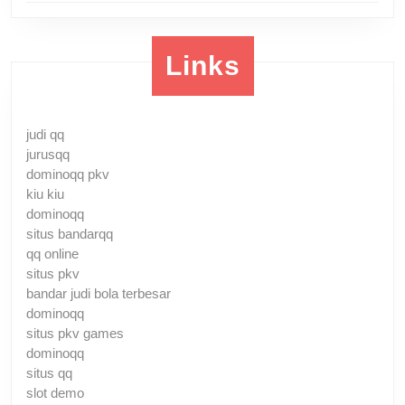
Links
judi qq
jurusqq
dominoqq pkv
kiu kiu
dominoqq
situs bandarqq
qq online
situs pkv
bandar judi bola terbesar
dominoqq
situs pkv games
dominoqq
situs qq
slot demo