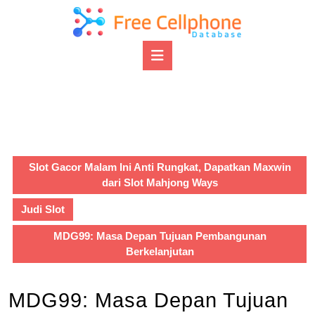
Skip
to
content
Open
Skip
Button
to
content
Slot Gacor Malam Ini Anti Rungkat, Dapatkan Maxwin
dari Slot Mahjong Ways
Judi Slot
MDG99: Masa Depan Tujuan Pembangunan
Berkelanjutan
MDG99: Masa Depan Tujuan