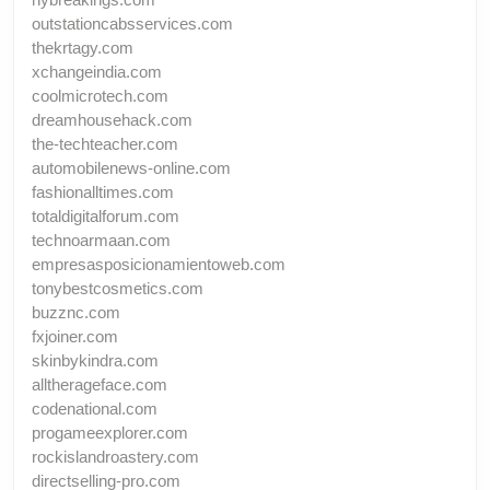
outstationcabsservices.com
thekrtagy.com
xchangeindia.com
coolmicrotech.com
dreamhousehack.com
the-techteacher.com
automobilenews-online.com
fashionalltimes.com
totaldigitalforum.com
technoarmaan.com
empresasposicionamientoweb.com
tonybestcosmetics.com
buzznc.com
fxjoiner.com
skinbykindra.com
alltherageface.com
codenational.com
progameexplorer.com
rockislandroastery.com
directselling-pro.com