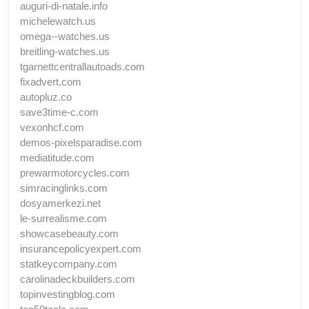
auguri-di-natale.info
michelewatch.us
omega--watches.us
breitling-watches.us
tgarnettcentrallautoads.com
fixadvert.com
autopluz.co
save3time-c.com
vexonhcf.com
demos-pixelsparadise.com
mediatitude.com
prewarmotorcycles.com
simracinglinks.com
dosyamerkezi.net
le-surrealisme.com
showcasebeauty.com
insurancepolicyexpert.com
statkeycompany.com
carolinadeckbuilders.com
topinvestingblog.com