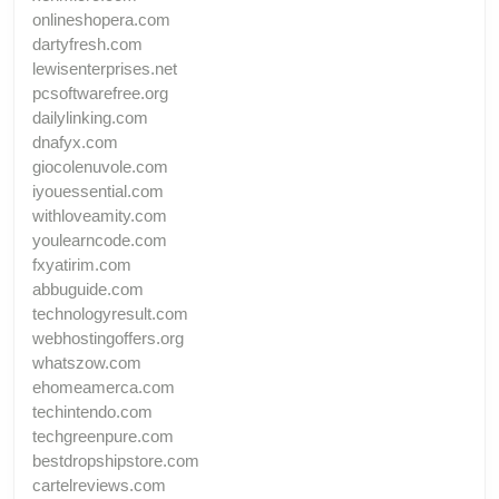
onlineshopera.com
dartyfresh.com
lewisenterprises.net
pcsoftwarefree.org
dailylinking.com
dnafyx.com
giocolenuvole.com
iyouessential.com
withloveamity.com
youlearncode.com
fxyatirim.com
abbuguide.com
technologyresult.com
webhostingoffers.org
whatszow.com
ehomeamerca.com
techintendo.com
techgreenpure.com
bestdropshipstore.com
cartelreviews.com