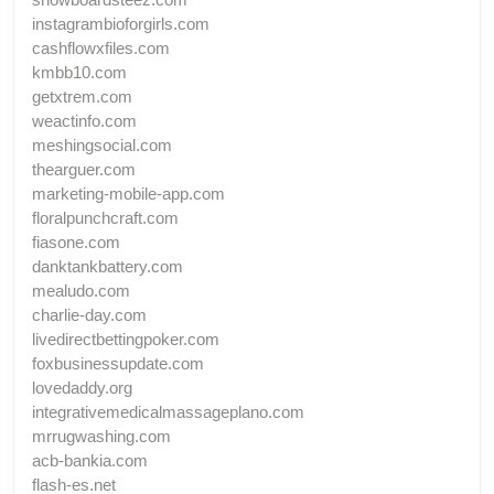
instagrambioforgirls.com
cashflowxfiles.com
kmbb10.com
getxtrem.com
weactinfo.com
meshingsocial.com
thearguer.com
marketing-mobile-app.com
floralpunchcraft.com
fiasone.com
danktankbattery.com
mealudo.com
charlie-day.com
livedirectbettingpoker.com
foxbusinessupdate.com
lovedaddy.org
integrativemedicalmassageplano.com
mrrugwashing.com
acb-bankia.com
flash-es.net