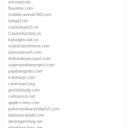
ericreed.net
fluxetine.com
mobilecasino8760.com
betqq3.net
casinoloans5.us
CasinoAuction.us
kipooglecouk.us
mykitchennhome.com
aumoulinvert.com
thefoodiepassport.com
superwindowproject.com
papibakigrafo.com
icanhazjs.com
canimpact.org
goviralstudy.com
cartourism.net
apple-cores.com
pulserasdeactividad10.com
barbaracarlotti.com
desktopmining.net
inthebleachers.net