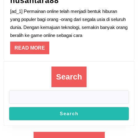
nusantara88
dunia
[ad_1] Permainan online telah menjadi bentuk hiburan
permainan
yang populer bagi orang -orang dari segala usia di seluruh
online
dunia. Dengan kemajuan teknologi, semakin banyak orang
beralih ke game online sebagai cara
yang
menarik
READ
READ MORE
dengan
MORE
nusantara88
Search
Search