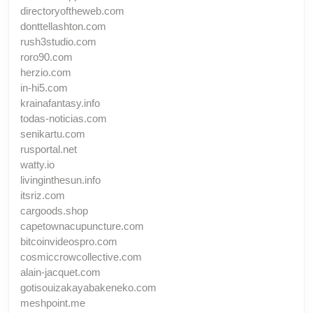
directoryoftheweb.com
donttellashton.com
rush3studio.com
roro90.com
herzio.com
in-hi5.com
krainafantasy.info
todas-noticias.com
senikartu.com
rusportal.net
watty.io
livinginthesun.info
itsriz.com
cargoods.shop
capetownacupuncture.com
bitcoinvideospro.com
cosmiccrowcollective.com
alain-jacquet.com
gotisouizakayabakeneko.com
meshpoint.me