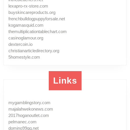
lexapro-rx-store.com
buyskincareproducts.org
frenchbulldogpuppyforsale.net
kogamasquid.com
themultiplicationtablechart.com
casinoglamour.org
dextercoin.io
christianarticledirectory.org
5homestyle.com
Links
mygamblingstory.com
majalahwekonews.com
2017hoganoutlet.com
pelmanec.com
domino99qq.net