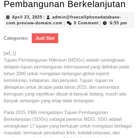
Pembangunan Berkelanjutan
April
April 23, 2025
admin@freecellphonedatabase-
|
23,
admin@freecellphonedatabase-
com.preview-domain.com
0 Comment
6:55 pm
|
|
2025
com.preview-
domain.com
Categories:
Judi Slot
[ad_1]
Tujuan Pembangunan Milenium (MDGs) adalah serangkaian
delapan tujuan pembangunan internasional yang didirikan pada
tahun 2000 untuk mengatasi tantangan global seperti
kemiskinan, kelaparan, dan penyakit. Tujuan -tujuan ini
ditetapkan untuk dicapai pada tahun 2015, dan sementara
kemajuan yang signifikan dibuat di banyak bidang, masih ada
banyak tantangan yang tetap tidak tertangani.
Pada 2015, PBB mengadopsi Tujuan Pembangunan
Berkelanjutan (SDGs) sebagai penerus MDG. SDG adalah
serangkaian 17 tujuan yang bertujuan untuk mengatasi berbagai
masalah, termasuk perubahan iklim, ketidaksetaraan, dan