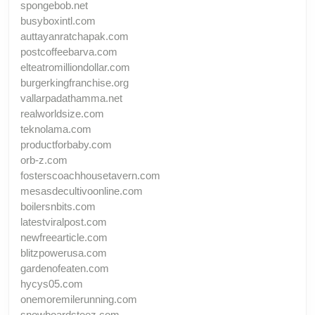
spongebob.net
busyboxintl.com
auttayanratchapak.com
postcoffeebarva.com
elteatromilliondollar.com
burgerkingfranchise.org
vallarpadathamma.net
realworldsize.com
teknolama.com
productforbaby.com
orb-z.com
fosterscoachhousetavern.com
mesasdecultivoonline.com
boilersnbits.com
latestviralpost.com
newfreearticle.com
blitzpowerusa.com
gardenofeaten.com
hycys05.com
onemoremilerunning.com
snowboardsteez.com