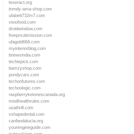
teseract.org
trendy-ama-shop.com
ufabett732m7.com
visiofood.com
droidwindow.com
freeprsubmission.com
ufagold666.com
myinteriorblog.com
bnewsindia.com
techiepick.com
bamzyshop.com
pondycars.com
techonfutures.com
techoologic.com
raspberryketonescanada.org
medihealthrules.com
usathrill.com
vshapedental.com
canfandalucia.org
yourengineguide.com
nybreakings.com