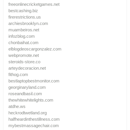
freeonlinecricketgames.net
bestcashing.biz
firerestrictions.us
archiesbrooklyn.com
muambeiros.net
infozblog.com
chonbaihat.com
elblogdeoscargonzalez.com
webpromote.net
steroids-store.co
arteydecoracion.net
fithog.com
bestlaptopbestmonitor.com
georginaryland.com
roseandbasil.com
thewhitewhitelights.com
atdhe.ws
heckrodtwetland.org
halfheardinthestillness.com
mybestmassagechair.com