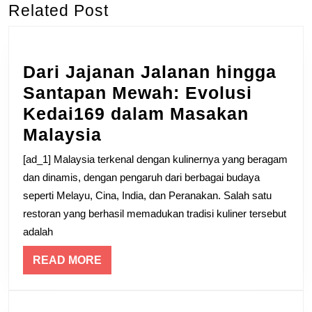
Related Post
Previous
Next
post:
post:
Dari Jajanan Jalanan hingga
Santapan Mewah: Evolusi
Kedai169 dalam Masakan
Dari
Malaysia
Jajanan
[ad_1] Malaysia terkenal dengan kulinernya yang beragam
Jalanan
dan dinamis, dengan pengaruh dari berbagai budaya
hingga
seperti Melayu, Cina, India, dan Peranakan. Salah satu
restoran yang berhasil memadukan tradisi kuliner tersebut
Santapan
adalah
Mewah:
Evolusi
READ
READ MORE
Kedai169
MORE
dalam