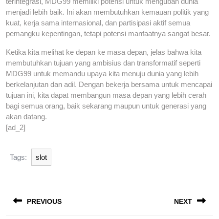
terintegrasi, MDG99 memiliki potensi untuk mengubah dunia
menjadi lebih baik. Ini akan membutuhkan kemauan politik yang
kuat, kerja sama internasional, dan partisipasi aktif semua
pemangku kepentingan, tetapi potensi manfaatnya sangat besar.
Ketika kita melihat ke depan ke masa depan, jelas bahwa kita
membutuhkan tujuan yang ambisius dan transformatif seperti
MDG99 untuk memandu upaya kita menuju dunia yang lebih
berkelanjutan dan adil. Dengan bekerja bersama untuk mencapai
tujuan ini, kita dapat membangun masa depan yang lebih cerah
bagi semua orang, baik sekarang maupun untuk generasi yang
akan datang.
[ad_2]
Tags:
slot
Post
PREVIOUS
NEXT
navigation