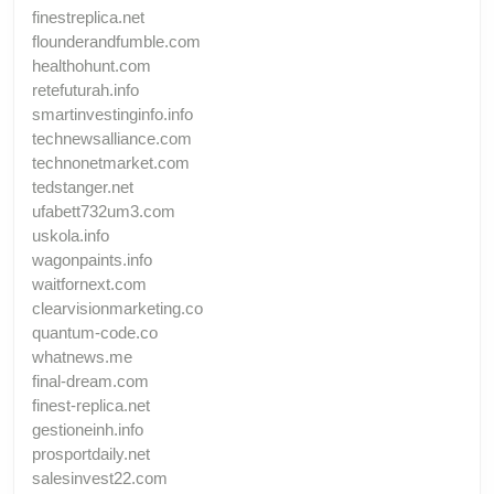
finestreplica.net
flounderandfumble.com
healthohunt.com
retefuturah.info
smartinvestinginfo.info
technewsalliance.com
technonetmarket.com
tedstanger.net
ufabett732um3.com
uskola.info
wagonpaints.info
waitfornext.com
clearvisionmarketing.co
quantum-code.co
whatnews.me
final-dream.com
finest-replica.net
gestioneinh.info
prosportdaily.net
salesinvest22.com