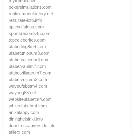
mytreepla.net
pokersimulations.com
replicamanufactory.net
rezultate-loto.info
splendifulous.com
sportsrecords4u.com
topceleberites.com
ufabetting8m4.com
ufabetunionum3.com
ufabetvalueum3.com
ufabetvaultm7.com
ufabetvillageum7.com
ufabetvoicem3.com
waveufabetm4.com
wayang88.net
websiteufabetm4.com
whiteufabetm4.com
anikalappy.com
dininghelsinki.info
duanfrescariverside.info
etilerx.com