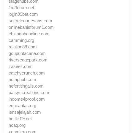
stagehubs.com
1x2forum.net
login99bet.com
secretcourtesans.com
onlinebahisforum1.com
chicagoheadline.com
camming.org
rajalion88.com
goupuntacana.com
riversedgepark.com
zaseez.com
catchycrunch.com
nofaphub.com
nefertitingalls.com
patsyscreations.com
income4proof.com
educaritas.org
lensajelajah.com
betflik09.net
ncaq.org
xenmicro.com