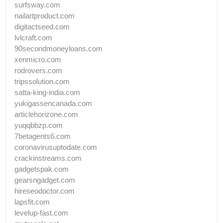
surfsway.com
nailartproduct.com
digitactseed.com
lvlcraft.com
90secondmoneyloans.com
xenmicro.com
rodrovers.com
tripssolution.com
satta-king-india.com
yukigassencanada.com
articlehorizone.com
yuqqbbzp.com
7betagents6.com
coronavirusuptodate.com
crackinstreams.com
gadgetspak.com
gearsngadget.com
hireseodoctor.com
lapsfit.com
levelup-fast.com