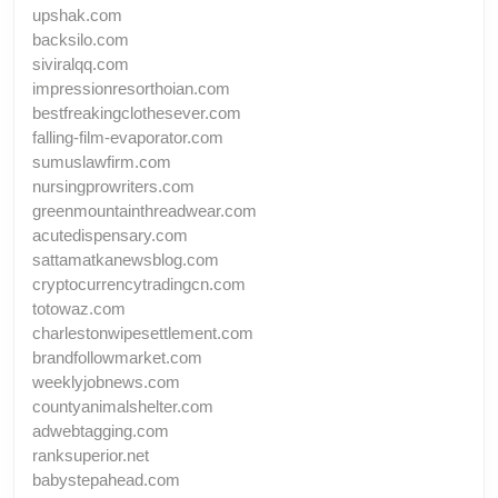
upshak.com
backsilo.com
siviralqq.com
impressionresorthoian.com
bestfreakingclothesever.com
falling-film-evaporator.com
sumuslawfirm.com
nursingprowriters.com
greenmountainthreadwear.com
acutedispensary.com
sattamatkanewsblog.com
cryptocurrencytradingcn.com
totowaz.com
charlestonwipesettlement.com
brandfollowmarket.com
weeklyjobnews.com
countyanimalshelter.com
adwebtagging.com
ranksuperior.net
babystepahead.com