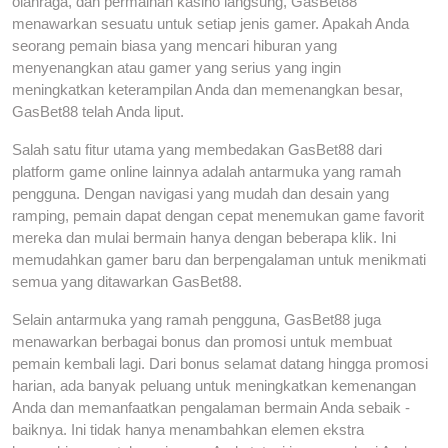
olahraga, dan permainan kasino langsung, GasBet88
menawarkan sesuatu untuk setiap jenis gamer. Apakah Anda
seorang pemain biasa yang mencari hiburan yang
menyenangkan atau gamer yang serius yang ingin
meningkatkan keterampilan Anda dan memenangkan besar,
GasBet88 telah Anda liput.
Salah satu fitur utama yang membedakan GasBet88 dari
platform game online lainnya adalah antarmuka yang ramah
pengguna. Dengan navigasi yang mudah dan desain yang
ramping, pemain dapat dengan cepat menemukan game favorit
mereka dan mulai bermain hanya dengan beberapa klik. Ini
memudahkan gamer baru dan berpengalaman untuk menikmati
semua yang ditawarkan GasBet88.
Selain antarmuka yang ramah pengguna, GasBet88 juga
menawarkan berbagai bonus dan promosi untuk membuat
pemain kembali lagi. Dari bonus selamat datang hingga promosi
harian, ada banyak peluang untuk meningkatkan kemenangan
Anda dan memanfaatkan pengalaman bermain Anda sebaik -
baiknya. Ini tidak hanya menambahkan elemen ekstra