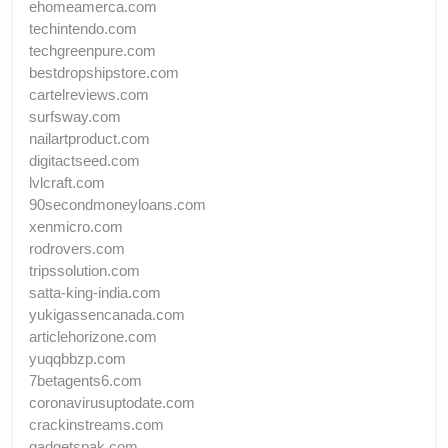
ehomeamerca.com
techintendo.com
techgreenpure.com
bestdropshipstore.com
cartelreviews.com
surfsway.com
nailartproduct.com
digitactseed.com
lvlcraft.com
90secondmoneyloans.com
xenmicro.com
rodrovers.com
tripssolution.com
satta-king-india.com
yukigassencanada.com
articlehorizone.com
yuqqbbzp.com
7betagents6.com
coronavirusuptodate.com
crackinstreams.com
gadgetspak.com