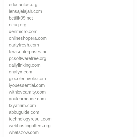
educaritas.org
lensajelajah.com
betflik09.net
ncaq.org
xenmicro.com
onlineshopera.com
dartyfresh.com
lewisenterprises.net
pcsoftwarefree.org
dailylinking.com
dnafyx.com
giocolenuvole.com
iyouessential.com
withloveamity.com
youlearncode.com
fxyatirim.com
abbuguide.com
technologyresult.com
webhostingoffers.org
whatszow.com