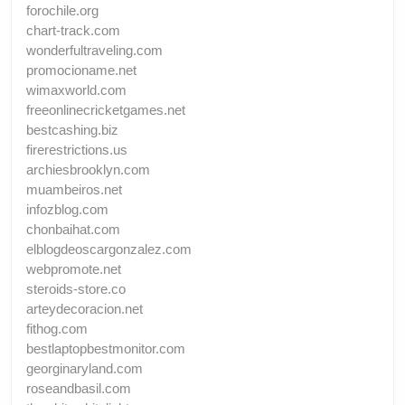
forochile.org
chart-track.com
wonderfultraveling.com
promocioname.net
wimaxworld.com
freeonlinecricketgames.net
bestcashing.biz
firerestrictions.us
archiesbrooklyn.com
muambeiros.net
infozblog.com
chonbaihat.com
elblogdeoscargonzalez.com
webpromote.net
steroids-store.co
arteydecoracion.net
fithog.com
bestlaptopbestmonitor.com
georginaryland.com
roseandbasil.com