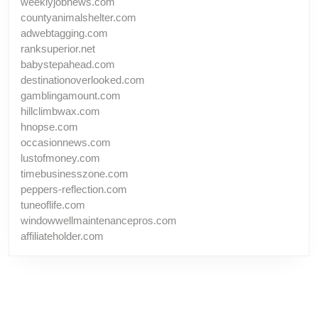
weeklyjobnews.com
countyanimalshelter.com
adwebtagging.com
ranksuperior.net
babystepahead.com
destinationoverlooked.com
gamblingamount.com
hillclimbwax.com
hnopse.com
occasionnews.com
lustofmoney.com
timebusinesszone.com
peppers-reflection.com
tuneoflife.com
windowwellmaintenancepros.com
affiliateholder.com