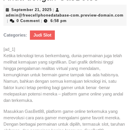
September
September 21, 2025
|
21,
admin@freecellphonedatabase-com.preview-domain.com
admin@freecellphonedatabase-
2025
0 Comment
6:58 pm
|
|
com.preview-
domain.com
Categories:
Judi Slot
[ad_1]
Ketika teknologi terus berkembang, dunia permainan juga telah
melihat kemajuan yang signifikan. Dari grafik definisi tinggi
hingga pengalaman realitas virtual yang mendalam,
kemungkinan untuk bermain game tampak tak ada habisnya.
Namun, bahkan dengan semua kemajuan teknologi ini, satu
faktor kunci tetap penting bagi gamer untuk benar -benar
melepaskan potensi mereka – platform game online yang andal
dan terkemuka.
Masukkan GasBet88, platform game online terkemuka yang
merevolusi cara para gamer mengalami game favorit mereka.
Dengan berbagai permainan untuk dipilih, termasuk slot, taruhan