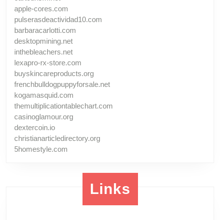
apple-cores.com
pulserasdeactividad10.com
barbaracarlotti.com
desktopmining.net
inthebleachers.net
lexapro-rx-store.com
buyskincareproducts.org
frenchbulldogpuppyforsale.net
kogamasquid.com
themultiplicationtablechart.com
casinoglamour.org
dextercoin.io
christianarticledirectory.org
5homestyle.com
Links