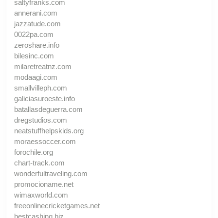
saltyfranks.com
annerani.com
jazzatude.com
0022pa.com
zeroshare.info
bilesinc.com
milaretreatnz.com
modaagi.com
smallvilleph.com
galiciasuroeste.info
batallasdeguerra.com
dregstudios.com
neatstuffhelpskids.org
moraessoccer.com
forochile.org
chart-track.com
wonderfultraveling.com
promocioname.net
wimaxworld.com
freeonlinecricketgames.net
bestcashing.biz