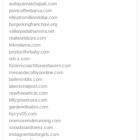
auttayanratchapak.com
postcoffeebarva.com
elteatromilliondollar.com
burgerkingfranchise.org
vallarpadathamma.net
realworldsize.com
teknolama.com
productforbaby.com
orb-z.com
fosterscoachhousetavern.com
mesasdecultivoonline.com
boilersnbits.com
latestviralpost.com
newfreearticle.com
blitzpowerusa.com
gardenofeaten.com
hycys05.com
onemoremilerunning.com
snowboardsteez.com
instagrambioforgirls.com