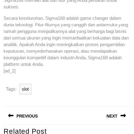
Sigma168 memiliki alat dan fitur yang Anda perlukan untuk
sukses.
Secara keseluruhan, Sigma168 adalah game changer dalam
dunia teknologi. Fitur-fiturnya yang canggih dan antarmuka yang
ramah pengguna menjadikannya alat yang berharga bagi bisnis
dari semua ukuran yang ingin memanfaatkan kekuatan data dan
analitik. Apakah Anda ingin meningkatkan proses pengambilan
keputusan, menyederhanakan operasi, atau mendapatkan
keunggulan kompetitif dalam industri Anda, Sigma168 adalah
platform untuk Anda.
[ad_2]
Tags:
slot
Post
PREVIOUS
NEXT
navigation
Related Post
Previous
Next