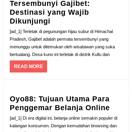
Tersembunyi Gajibet:
Destinasi yang Wajib
Menjelajahi
Dikunjungi
Permata
[ad_1] Terletak di pegunungan hijau subur di Himachal
Tersembunyi
Pradesh, Gajibet adalah permata tersembunyi yang
Gajibet:
menunggu untuk ditemukan oleh wisatawan yang suka
bertualang. Desa kuno ini terletak di distrik Kullu dan
Destinasi
yang
READ
READ MORE
Wajib
MORE
Dikunjungi
Oyo88: Tujuan Utama Para
Oyo88
Penggemar Belanja Online
Tujua
[ad_1] Di era digital ini, belanja online semakin populer di
Utam
kalangan konsumen. Dengan kemudahan browsing dan