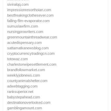
siviralqq.com
impressionresorthoian.com
bestfreakingclothesever.com
falling-film-evaporator.com
sumuslawfirm.com
nursingprowriters.com
greenmountainthreadwear.com
acutedispensary.com
sattamatkanewsblog.com
cryptocurrencytradingcn.com
totowaz.com
charlestonwipesettlement.com
brandfollowmarket.com
weeklyjobnews.com
countyanimalshelter.com
adwebtagging.com
ranksuperior.net
babystepahead.com
destinationoverlooked.com
gamblingamount.com