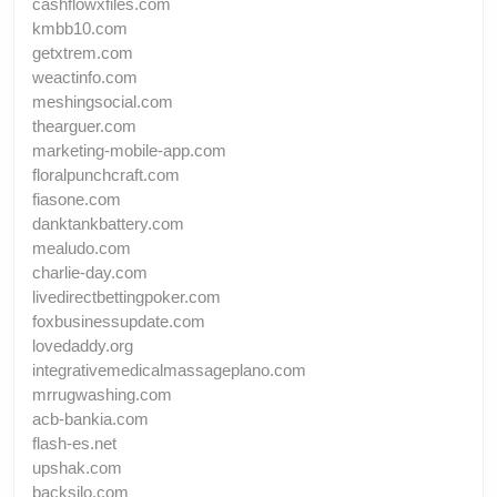
cashflowxfiles.com
kmbb10.com
getxtrem.com
weactinfo.com
meshingsocial.com
thearguer.com
marketing-mobile-app.com
floralpunchcraft.com
fiasone.com
danktankbattery.com
mealudo.com
charlie-day.com
livedirectbettingpoker.com
foxbusinessupdate.com
lovedaddy.org
integrativemedicalmassageplano.com
mrrugwashing.com
acb-bankia.com
flash-es.net
upshak.com
backsilo.com