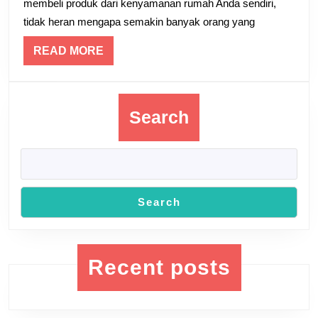
Para
membeli produk dari kenyamanan rumah Anda sendiri,
tidak heran mengapa semakin banyak orang yang
Peng
Belan
READ
READ MORE
Onlin
MORE
Search
Search
Recent posts