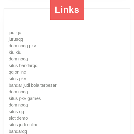
Links
judi qq
jurusqq
dominoqq pkv
kiu kiu
dominoqq
situs bandarqq
qq online
situs pkv
bandar judi bola terbesar
dominoqq
situs pkv games
dominoqq
situs qq
slot demo
situs judi online
bandarqq