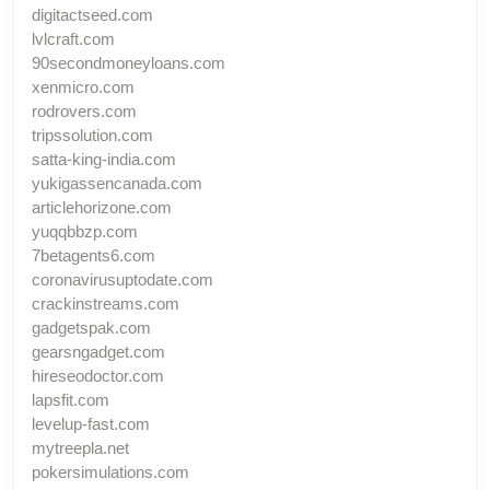
digitactseed.com
lvlcraft.com
90secondmoneyloans.com
xenmicro.com
rodrovers.com
tripssolution.com
satta-king-india.com
yukigassencanada.com
articlehorizone.com
yuqqbbzp.com
7betagents6.com
coronavirusuptodate.com
crackinstreams.com
gadgetspak.com
gearsngadget.com
hireseodoctor.com
lapsfit.com
levelup-fast.com
mytreepla.net
pokersimulations.com