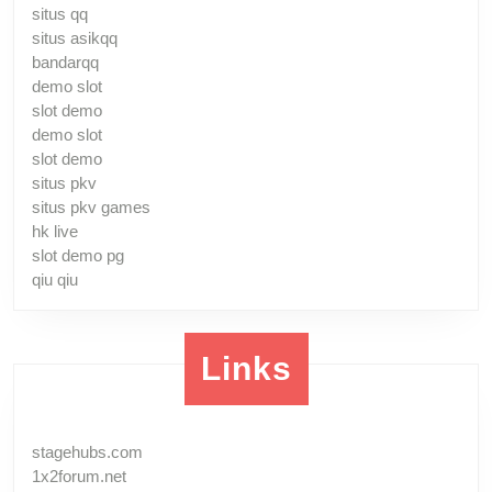
situs qq
situs asikqq
bandarqq
demo slot
slot demo
demo slot
slot demo
situs pkv
situs pkv games
hk live
slot demo pg
qiu qiu
Links
stagehubs.com
1x2forum.net