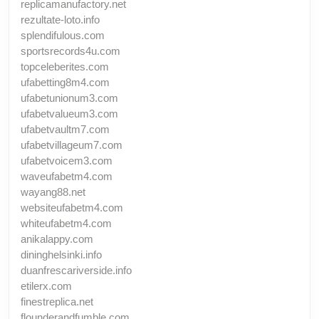
replicamanufactory.net
rezultate-loto.info
splendifulous.com
sportsrecords4u.com
topceleberites.com
ufabetting8m4.com
ufabetunionum3.com
ufabetvalueum3.com
ufabetvaultm7.com
ufabetvillageum7.com
ufabetvoicem3.com
waveufabetm4.com
wayang88.net
websiteufabetm4.com
whiteufabetm4.com
anikalappy.com
dininghelsinki.info
duanfrescariverside.info
etilerx.com
finestreplica.net
flounderandfumble.com