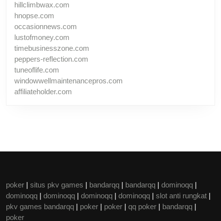
hillclimbwax.com
hnopse.com
occasionnews.com
lustofmoney.com
timebusinesszone.com
peppers-reflection.com
tuneoflife.com
windowwellmaintenancepros.com
affiliateholder.com
poker
|
situs pkv games
|
bandarqq
|
bandarqq
|
dominoqq
|
dominoqq
|
dominoqq
|
dominoqq
|
dominoqq
|
slot anti rungkat
|
pkv games bandarqq
|
poker
|
poker
|
qq poker
|
bandarqq
|
poker