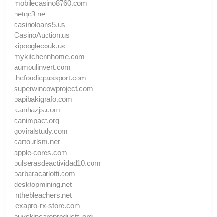
mobilecasino8760.com
betqq3.net
casinoloans5.us
CasinoAuction.us
kipooglecouk.us
mykitchennhome.com
aumoulinvert.com
thefoodiepassport.com
superwindowproject.com
papibakigrafo.com
icanhazjs.com
canimpact.org
goviralstudy.com
cartourism.net
apple-cores.com
pulserasdeactividad10.com
barbaracarlotti.com
desktopmining.net
inthebleachers.net
lexapro-rx-store.com
buyskincareproducts.org