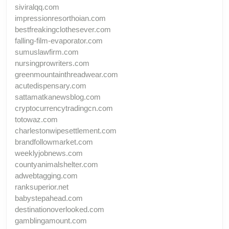
siviralqq.com
impressionresorthoian.com
bestfreakingclothesever.com
falling-film-evaporator.com
sumuslawfirm.com
nursingprowriters.com
greenmountainthreadwear.com
acutedispensary.com
sattamatkanewsblog.com
cryptocurrencytradingcn.com
totowaz.com
charlestonwipesettlement.com
brandfollowmarket.com
weeklyjobnews.com
countyanimalshelter.com
adwebtagging.com
ranksuperior.net
babystepahead.com
destinationoverlooked.com
gamblingamount.com