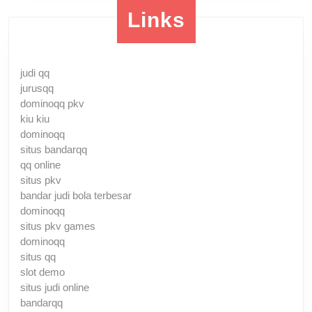
Links
judi qq
jurusqq
dominoqq pkv
kiu kiu
dominoqq
situs bandarqq
qq online
situs pkv
bandar judi bola terbesar
dominoqq
situs pkv games
dominoqq
situs qq
slot demo
situs judi online
bandarqq