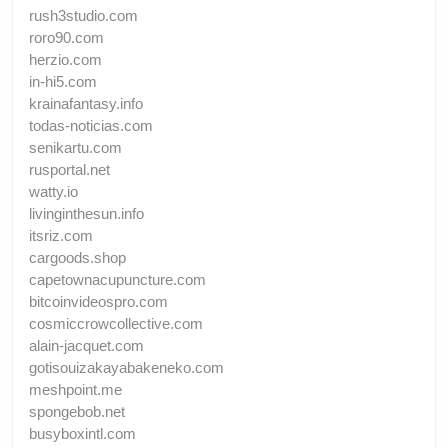
rush3studio.com
roro90.com
herzio.com
in-hi5.com
krainafantasy.info
todas-noticias.com
senikartu.com
rusportal.net
watty.io
livinginthesun.info
itsriz.com
cargoods.shop
capetownacupuncture.com
bitcoinvideospro.com
cosmiccrowcollective.com
alain-jacquet.com
gotisouizakayabakeneko.com
meshpoint.me
spongebob.net
busyboxintl.com