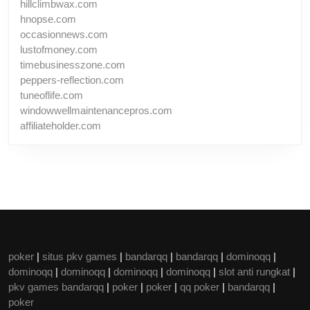
hillclimbwax.com
hnopse.com
occasionnews.com
lustofmoney.com
timebusinesszone.com
peppers-reflection.com
tuneoflife.com
windowwellmaintenancepros.com
affiliateholder.com
poker
|
situs pkv games
|
bandarqq
|
bandarqq
|
dominoqq
|
dominoqq
|
dominoqq
|
dominoqq
|
dominoqq
|
slot anti rungkat
|
pkv games bandarqq
|
poker
|
poker
|
qq poker
|
bandarqq
|
poker