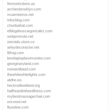
firerestrictions.us
archiesbrooklyn.com
muambeiros.net
infozblog.com
chonbaihat.com
elblogdeoscargonzalez.com
webpromote.net
steroids-store.co
arteydecoracion.net
fithog.com
bestlaptopbestmonitor.com
georginaryland.com
roseandbasil.com
thewhitewhitelights.com
atdhe.ws
heckrodtwetland.org
halfheardinthestillness.com
mybestmassagechair.com
ericreed.net
fluxetine.com