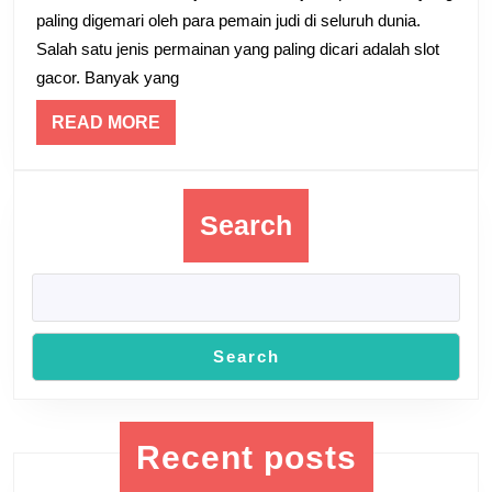
–
paling digemari oleh para pemain judi di seluruh dunia.
Mengapa
Salah satu jenis permainan yang paling dicari adalah slot
gacor. Banyak yang
Slot
Gacor
READ
READ MORE
Selalu
MORE
Menarik
Banyak
Search
Pemain
Search
Recent posts