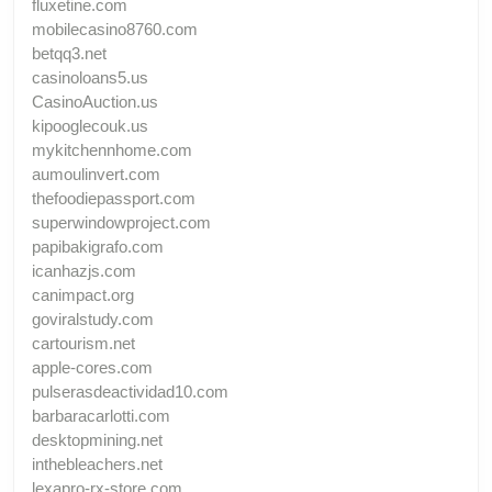
fluxetine.com
mobilecasino8760.com
betqq3.net
casinoloans5.us
CasinoAuction.us
kipooglecouk.us
mykitchennhome.com
aumoulinvert.com
thefoodiepassport.com
superwindowproject.com
papibakigrafo.com
icanhazjs.com
canimpact.org
goviralstudy.com
cartourism.net
apple-cores.com
pulserasdeactividad10.com
barbaracarlotti.com
desktopmining.net
inthebleachers.net
lexapro-rx-store.com