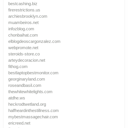
bestcashing.biz
firerestrictions.us
archiesbrooklyn.com
muambeiros.net
infozblog.com
chonbaihat.com
elblogdeoscargonzalez.com
webpromote.net
steroids-store.co
arteydecoracion.net
fithog.com
bestlaptopbestmonitor.com
georginaryland.com
roseandbasil.com
thewhitewhitelights.com
atdhe.ws
heckrodtwetland.org
halfheardinthestillness.com
mybestmassagechair.com
ericreed.net