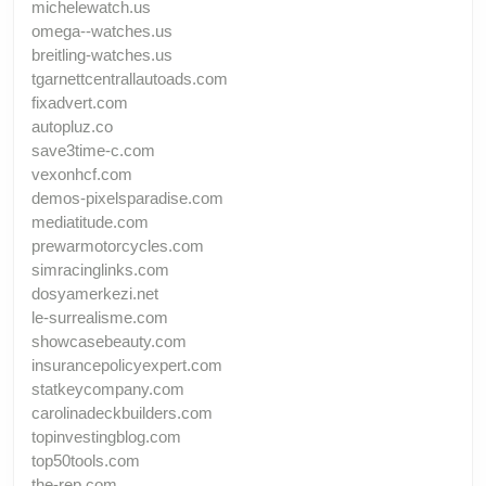
michelewatch.us
omega--watches.us
breitling-watches.us
tgarnettcentrallautoads.com
fixadvert.com
autopluz.co
save3time-c.com
vexonhcf.com
demos-pixelsparadise.com
mediatitude.com
prewarmotorcycles.com
simracinglinks.com
dosyamerkezi.net
le-surrealisme.com
showcasebeauty.com
insurancepolicyexpert.com
statkeycompany.com
carolinadeckbuilders.com
topinvestingblog.com
top50tools.com
the-rep.com