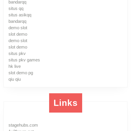
bandarqq
situs qq
situs asikqq
bandarqq
demo slot
slot demo
demo slot
slot demo
situs pkv
situs pkv games
hk live
slot demo pg
qiu qiu
Links
stagehubs.com