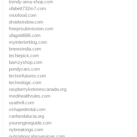
trendy-ama-shop.com
ufabett732m7.com
visiofood.com
droidwindow.com
freeprsubmission.com
ufagold666.com
myinteriorblog.com
bnewsindia.com
techiepick.com
bamzyshop.com
pondycars.com
techonfutures.com
techoologic.com
raspberryketonescanada.org
medihealthrules.com
usathrill.com
vshapedental.com
canfandalucia.org
yourengineguide.com
nybreakings.com
outstationcabsservices.com