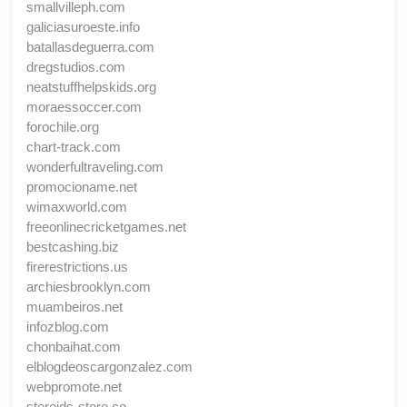
smallvilleph.com
galiciasuroeste.info
batallasdeguerra.com
dregstudios.com
neatstuffhelpskids.org
moraessoccer.com
forochile.org
chart-track.com
wonderfultraveling.com
promocioname.net
wimaxworld.com
freeonlinecricketgames.net
bestcashing.biz
firerestrictions.us
archiesbrooklyn.com
muambeiros.net
infozblog.com
chonbaihat.com
elblogdeoscargonzalez.com
webpromote.net
steroids-store.co