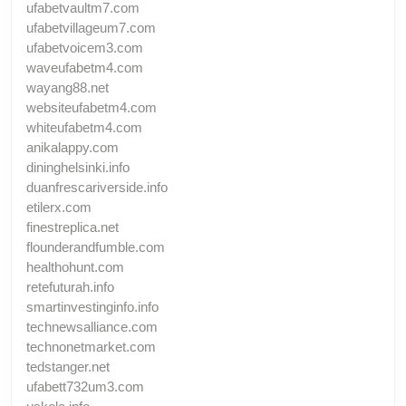
ufabetvaultm7.com
ufabetvillageum7.com
ufabetvoicem3.com
waveufabetm4.com
wayang88.net
websiteufabetm4.com
whiteufabetm4.com
anikalappy.com
dininghelsinki.info
duanfrescariverside.info
etilerx.com
finestreplica.net
flounderandfumble.com
healthohunt.com
retefuturah.info
smartinvestinginfo.info
technewsalliance.com
technonetmarket.com
tedstanger.net
ufabett732um3.com