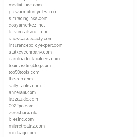
mediatitude.com
prewarmotorcycles.com
simracinglinks.com
dosyamerkezi.net
le-surrealisme.com
showcasebeauty.com
insurancepolicyexpert.com
statkeycompany.com
carolinadeckbuilders.com
topinvestingblog.com
top50tools.com
the-rep.com
saltyfranks.com
annerani.com
jazzatude.com
0022pa.com
zeroshare.info
bilesinc.com
milaretreatnz.com
modaagi.com