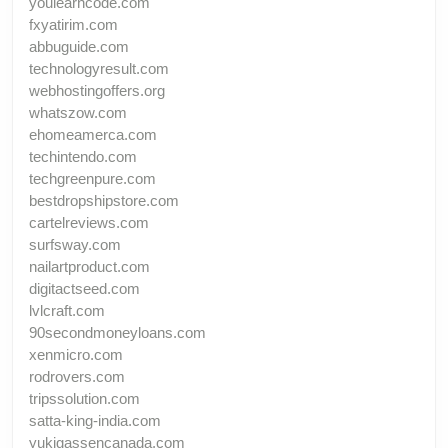
youlearncode.com
fxyatirim.com
abbuguide.com
technologyresult.com
webhostingoffers.org
whatszow.com
ehomeamerca.com
techintendo.com
techgreenpure.com
bestdropshipstore.com
cartelreviews.com
surfsway.com
nailartproduct.com
digitactseed.com
lvlcraft.com
90secondmoneyloans.com
xenmicro.com
rodrovers.com
tripssolution.com
satta-king-india.com
yukigassencanada.com