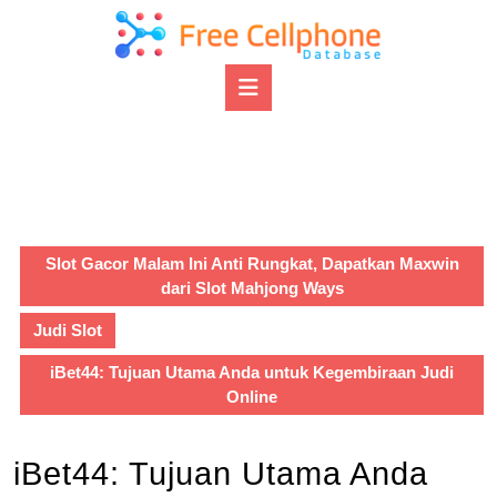
Skip
to
content
Open
Skip
Button
to
content
Slot Gacor Malam Ini Anti Rungkat, Dapatkan Maxwin
dari Slot Mahjong Ways
Judi Slot
iBet44: Tujuan Utama Anda untuk Kegembiraan Judi
Online
iBet44: Tujuan Utama Anda