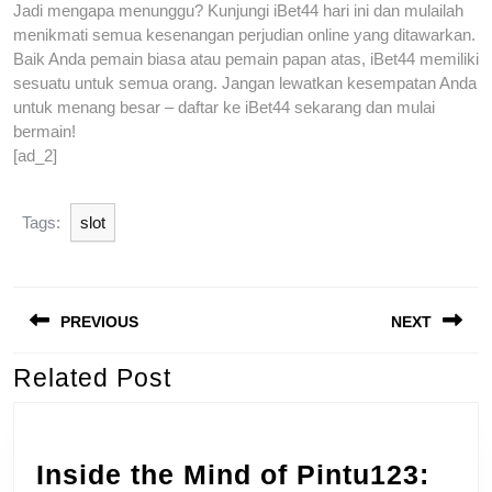
Jadi mengapa menunggu? Kunjungi iBet44 hari ini dan mulailah
menikmati semua kesenangan perjudian online yang ditawarkan.
Baik Anda pemain biasa atau pemain papan atas, iBet44 memiliki
sesuatu untuk semua orang. Jangan lewatkan kesempatan Anda
untuk menang besar – daftar ke iBet44 sekarang dan mulai
bermain!
[ad_2]
Tags:
slot
Post
PREVIOUS
NEXT
navigation
Related Post
Previous
Next
post:
post:
Inside the Mind of Pintu123: