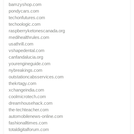
bamzyshop.com
pondycars.com
techonfutures.com
techoologic.com
raspberryketonescanada.org
medihealthrules.com
usathrill.com
vshapedental.com
canfandalucia.org
yourengineguide.com
nybreakings.com
outstationcabsservices.com
thekrtagy.com
xchangeindia.com
coolmicrotech.com
dreamhousehack.com
the-techteacher.com
automobilenews-online.com
fashionalltimes.com
totaldigitalforum.com