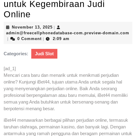
untuk Kegembiraan Judi
Online
November
November 13, 2025
|
13,
admin@freecellphonedatabase-com.preview-domain.com
admin@freecellphonedatabase-
2025
0 Comment
2:09 am
|
|
com.preview-
domain.com
Categories:
Judi Slot
[ad_1]
Mencari cara baru dan menarik untuk menikmati perjudian
online? Kunjungi iBet44, tujuan utama Anda untuk segala hal
yang menyenangkan perjudian online. Baik Anda seorang
profesional berpengalaman atau baru memulai, iBet44 memiliki
semua yang Anda butuhkan untuk bersenang-senang dan
berpotensi menang besar.
iBet44 menawarkan berbagai pilihan perjudian online, termasuk
taruhan olahraga, permainan kasino, dan banyak lagi. Dengan
antarmuka yang ramah pengguna dan beragam permainan untuk