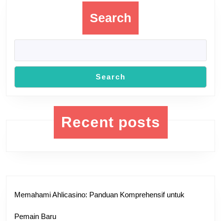
Search
Search
Recent posts
Memahami Ahlicasino: Panduan Komprehensif untuk
Pemain Baru