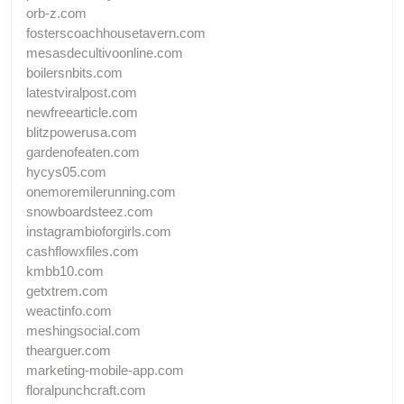
orb-z.com
fosterscoachhousetavern.com
mesasdecultivoonline.com
boilersnbits.com
latestviralpost.com
newfreearticle.com
blitzpowerusa.com
gardenofeaten.com
hycys05.com
onemoremilerunning.com
snowboardsteez.com
instagrambioforgirls.com
cashflowxfiles.com
kmbb10.com
getxtrem.com
weactinfo.com
meshingsocial.com
thearguer.com
marketing-mobile-app.com
floralpunchcraft.com