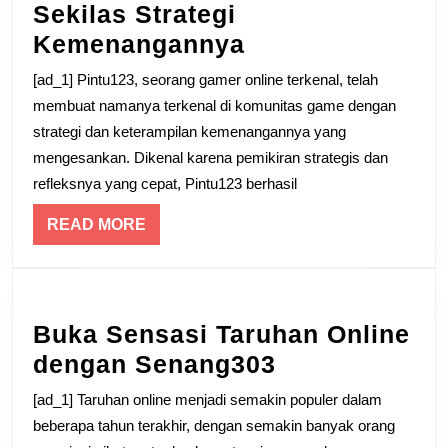
Sekilas Strategi
Inside
Kemenangannya
the
[ad_1] Pintu123, seorang gamer online terkenal, telah
Mind
membuat namanya terkenal di komunitas game dengan
of
strategi dan keterampilan kemenangannya yang
mengesankan. Dikenal karena pemikiran strategis dan
Pintu123:
refleksnya yang cepat, Pintu123 berhasil
Sekilas
Strategi
READ
READ MORE
MORE
Kemenanganny
Buka Sensasi Taruhan Online
Buka
dengan Senang303
Sensasi
[ad_1] Taruhan online menjadi semakin populer dalam
Taruhan
beberapa tahun terakhir, dengan semakin banyak orang