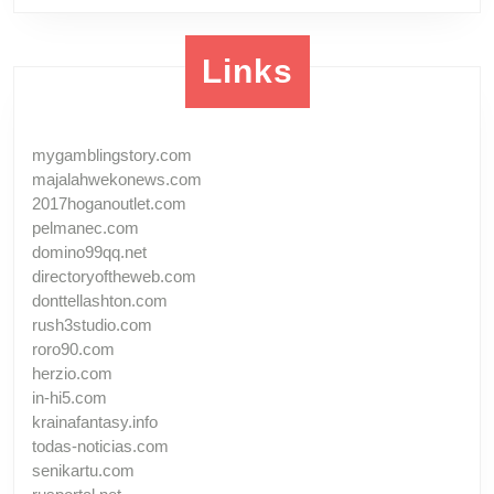
Links
mygamblingstory.com
majalahwekonews.com
2017hoganoutlet.com
pelmanec.com
domino99qq.net
directoryoftheweb.com
donttellashton.com
rush3studio.com
roro90.com
herzio.com
in-hi5.com
krainafantasy.info
todas-noticias.com
senikartu.com