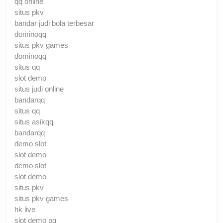
qq online
situs pkv
bandar judi bola terbesar
dominoqq
situs pkv games
dominoqq
situs qq
slot demo
situs judi online
bandarqq
situs qq
situs asikqq
bandarqq
demo slot
slot demo
demo slot
slot demo
situs pkv
situs pkv games
hk live
slot demo pg