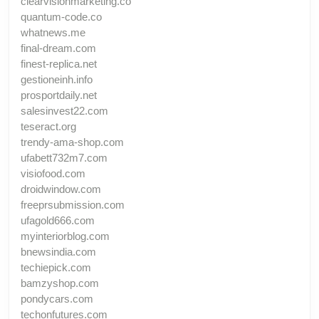
clearvisionmarketing.co
quantum-code.co
whatnews.me
final-dream.com
finest-replica.net
gestioneinh.info
prosportdaily.net
salesinvest22.com
teseract.org
trendy-ama-shop.com
ufabett732m7.com
visiofood.com
droidwindow.com
freeprsubmission.com
ufagold666.com
myinteriorblog.com
bnewsindia.com
techiepick.com
bamzyshop.com
pondycars.com
techonfutures.com