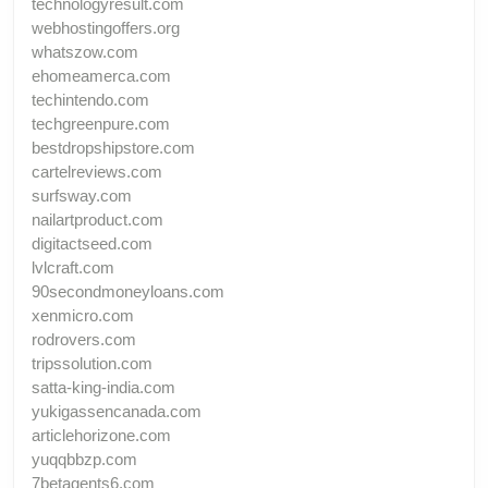
technologyresult.com
webhostingoffers.org
whatszow.com
ehomeamerca.com
techintendo.com
techgreenpure.com
bestdropshipstore.com
cartelreviews.com
surfsway.com
nailartproduct.com
digitactseed.com
lvlcraft.com
90secondmoneyloans.com
xenmicro.com
rodrovers.com
tripssolution.com
satta-king-india.com
yukigassencanada.com
articlehorizone.com
yuqqbbzp.com
7betagents6.com