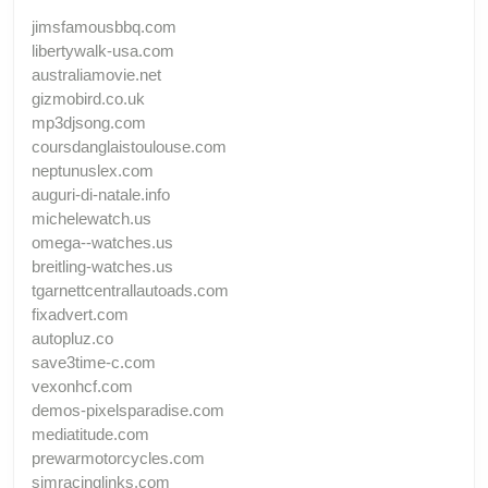
jimsfamousbbq.com
libertywalk-usa.com
australiamovie.net
gizmobird.co.uk
mp3djsong.com
coursdanglaistoulouse.com
neptunuslex.com
auguri-di-natale.info
michelewatch.us
omega--watches.us
breitling-watches.us
tgarnettcentrallautoads.com
fixadvert.com
autopluz.co
save3time-c.com
vexonhcf.com
demos-pixelsparadise.com
mediatitude.com
prewarmotorcycles.com
simracinglinks.com