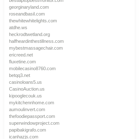
bestlaptopbestmonitor.com
georginaryland.com
roseandbasil.com
thewhitewhitelights.com
atdhe.ws
heckrodtwetland.org
halfheardinthestillness.com
mybestmassagechair.com
ericreed.net
fluxetine.com
mobilecasino8760.com
betqq3.net
casinoloans5.us
CasinoAuction.us
kipooglecouk.us
mykitchennhome.com
aumoulinvert.com
thefoodiepassport.com
superwindowproject.com
papibakigrafo.com
icanhazjs.com