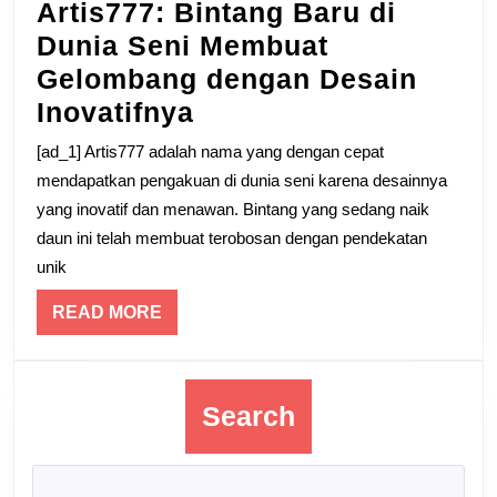
Artis777: Bintang Baru di
Dunia Seni Membuat
Gelombang dengan Desain
Artis777:
Inovatifnya
Bintang
[ad_1] Artis777 adalah nama yang dengan cepat
Baru
mendapatkan pengakuan di dunia seni karena desainnya
di
yang inovatif dan menawan. Bintang yang sedang naik
daun ini telah membuat terobosan dengan pendekatan
Dunia
unik
Seni
Membuat
READ
READ MORE
MORE
Gelombang
dengan
Desain
Search
Inovatifnya