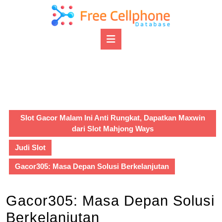
Skip
to
content
Open
Skip
Button
to
content
Slot Gacor Malam Ini Anti Rungkat, Dapatkan Maxwin
dari Slot Mahjong Ways
Judi Slot
Gacor305: Masa Depan Solusi Berkelanjutan
Gacor305: Masa Depan Solusi
Berkelanjutan