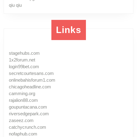
qiu qiu
Links
stagehubs.com
1x2forum.net
login99bet.com
secretcourtesans.com
onlinebahisforum1.com
chicagoheadline.com
camming.org
rajalion88.com
goupuntacana.com
riversedgepark.com
zaseez.com
catchycrunch.com
nofaphub.com