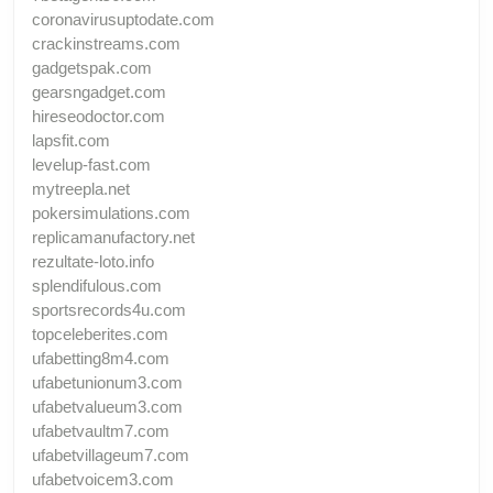
coronavirusuptodate.com
crackinstreams.com
gadgetspak.com
gearsngadget.com
hireseodoctor.com
lapsfit.com
levelup-fast.com
mytreepla.net
pokersimulations.com
replicamanufactory.net
rezultate-loto.info
splendifulous.com
sportsrecords4u.com
topceleberites.com
ufabetting8m4.com
ufabetunionum3.com
ufabetvalueum3.com
ufabetvaultm7.com
ufabetvillageum7.com
ufabetvoicem3.com