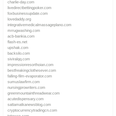
charlie-day.com
livedirectbettingpoker.com
foxbusinessupdate.com
lovedaddy.org
integrativemedicalmassageplano.com
mrrugwashing.com
acb-bankia.com
flash-es.net
upshak.com
backsilo.com
siviralqq.com
impressionresorthoian.com
bestfreakingclothesever.com
falling-film-evaporator.com
sumuslawfirm.com
nursingprowriters.com
greenmountainthreadwear.com
acutedispensary.com
sattamatkanewsblog.com
cryptocurrencytradingcn.com
totowaz.com