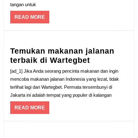
tangan untuk
READ
READ MORE
MORE
Temukan makanan jalanan
Temukan
terbaik di Wartegbet
makanan
[ad_1] Jika Anda seorang pencinta makanan dan ingin
jalanan
mencoba makanan jalanan Indonesia yang lezat, tidak
terbaik
terlihat lagi dari Wartegbet. Permata tersembunyi di
Jakarta ini adalah tempat yang populer di kalangan
di
Wartegbet
READ
READ MORE
MORE