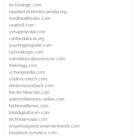
techoologic.com
raspberryketonescanada.org
medihealthrules.com
usathrill.com
vshapedental.com
canfandalucia.org
yourengineguide.com
nybreakings.com
outstationcabsservices.com
thekrtagy.com
xchangeindia.com
coolmicrotech.com
dreamhousehack.com
the-techteacher.com
automobilenews-online.com
fashionalltimes.com
totaldigitalforum.com
technoarmaan.com
empresasposicionamientoweb.com
tonybestcosmetics.com