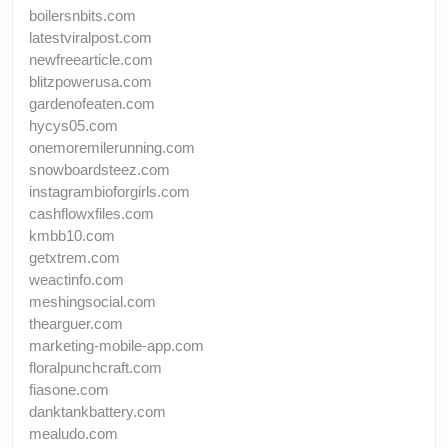
boilersnbits.com
latestviralpost.com
newfreearticle.com
blitzpowerusa.com
gardenofeaten.com
hycys05.com
onemoremilerunning.com
snowboardsteez.com
instagrambioforgirls.com
cashflowxfiles.com
kmbb10.com
getxtrem.com
weactinfo.com
meshingsocial.com
thearguer.com
marketing-mobile-app.com
floralpunchcraft.com
fiasone.com
danktankbattery.com
mealudo.com