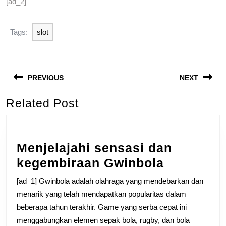
[ad_2]
Tags:
slot
Post
PREVIOUS
NEXT
navigation
Related Post
Previous
Next
post:
post:
Menjelajahi sensasi dan
Menjelaja
kegembiraan Gwinbola
sensasi
[ad_1] Gwinbola adalah olahraga yang mendebarkan dan
dan
menarik yang telah mendapatkan popularitas dalam
kegembir
beberapa tahun terakhir. Game yang serba cepat ini
menggabungkan elemen sepak bola, rugby, dan bola
Gwinbola