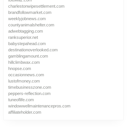
charlestonwipesettlement.com
brandfollowmarket.com
weeklyjobnews.com
countyanimalshelter.com
adwebtagging.com
ranksuperior.net
babystepahead.com
destinationoverlooked.com
gamblingamount.com
hillclimbwax.com
hnopse.com
occasionnews.com
lustofmoney.com
timebusinesszone.com
peppers-reflection.com
tuneoflife.com
windowwellmaintenancepros.com
affiliateholder.com