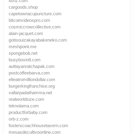
itsriz.com
cargoods.shop
capetownacupuncture.com
bitcoinvideospro.com
cosmiccrowcollective.com
alain-jacquet.com
gotisouizakayabakeneko.com
meshpoint.me
spongebob.net
busyboxintl.com
auttayanratchapak.com
postcoffeebarva.com
elteatromilliondollar.com
burgerkingfranchise.org
vallarpadathamma.net
realworldsize.com
teknolama.com
productforbaby.com
orb-z.com
fosterscoachhousetavern.com
mesasdecultivoonline.com