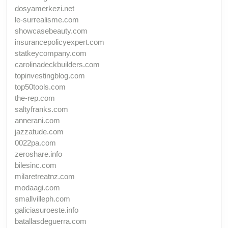
dosyamerkezi.net
le-surrealisme.com
showcasebeauty.com
insurancepolicyexpert.com
statkeycompany.com
carolinadeckbuilders.com
topinvestingblog.com
top50tools.com
the-rep.com
saltyfranks.com
annerani.com
jazzatude.com
0022pa.com
zeroshare.info
bilesinc.com
milaretreatnz.com
modaagi.com
smallvilleph.com
galiciasuroeste.info
batallasdeguerra.com