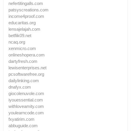
nefertitingalls.com
patsyscreations.com
income4proof.com
educaritas.org
lensajelajah.com
betflik09.net
ncaq.org
xenmicro.com
onlineshopera.com
dartyfresh.com
lewisenterprises.net
pcsoftwarefree.org
dailylinking.com
dnafyx.com
giocolenuvole.com
iyouessential.com
withloveamity.com
youlearncode.com
fxyatirim.com
abbuguide.com