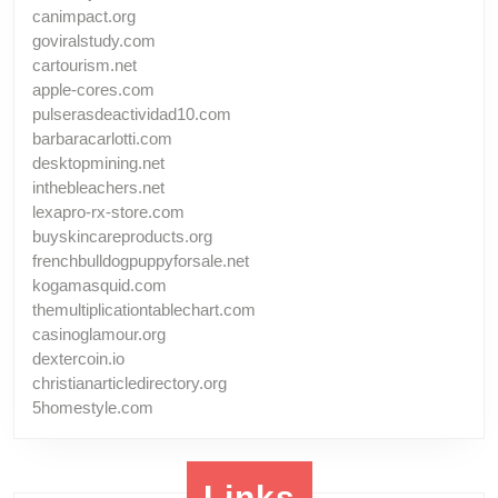
canimpact.org
goviralstudy.com
cartourism.net
apple-cores.com
pulserasdeactividad10.com
barbaracarlotti.com
desktopmining.net
inthebleachers.net
lexapro-rx-store.com
buyskincareproducts.org
frenchbulldogpuppyforsale.net
kogamasquid.com
themultiplicationtablechart.com
casinoglamour.org
dextercoin.io
christianarticledirectory.org
5homestyle.com
Links