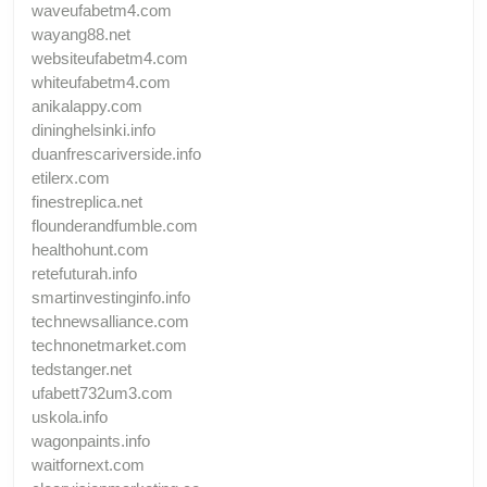
waveufabetm4.com
wayang88.net
websiteufabetm4.com
whiteufabetm4.com
anikalappy.com
dininghelsinki.info
duanfrescariverside.info
etilerx.com
finestreplica.net
flounderandfumble.com
healthohunt.com
retefuturah.info
smartinvestinginfo.info
technewsalliance.com
technonetmarket.com
tedstanger.net
ufabett732um3.com
uskola.info
wagonpaints.info
waitfornext.com