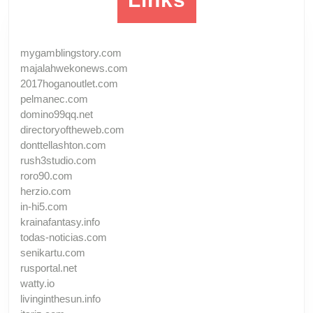
mygamblingstory.com
majalahwekonews.com
2017hoganoutlet.com
pelmanec.com
domino99qq.net
directoryoftheweb.com
donttellashton.com
rush3studio.com
roro90.com
herzio.com
in-hi5.com
krainafantasy.info
todas-noticias.com
senikartu.com
rusportal.net
watty.io
livinginthesun.info