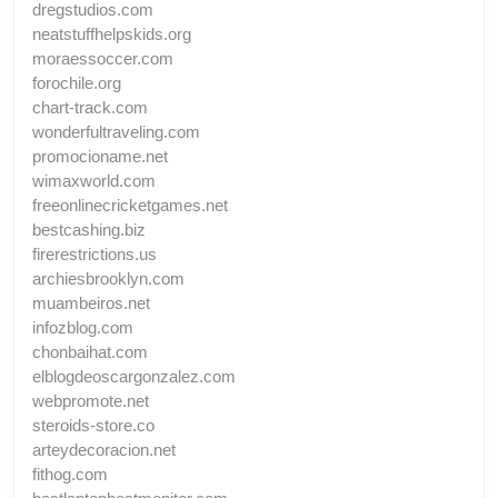
dregstudios.com
neatstuffhelpskids.org
moraessoccer.com
forochile.org
chart-track.com
wonderfultraveling.com
promocioname.net
wimaxworld.com
freeonlinecricketgames.net
bestcashing.biz
firerestrictions.us
archiesbrooklyn.com
muambeiros.net
infozblog.com
chonbaihat.com
elblogdeoscargonzalez.com
webpromote.net
steroids-store.co
arteydecoracion.net
fithog.com