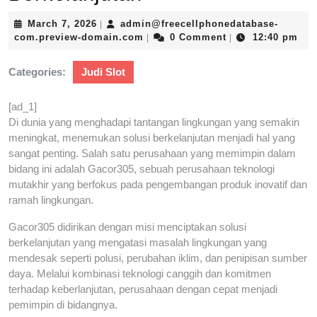
March
March 7, 2026
admin@freecellphonedatabase-
|
7,
admin@freecellphonedatabase-
com.preview-domain.com
0 Comment
12:40 pm
|
|
2026
com.preview-
domain.com
Categories:
Judi Slot
[ad_1]
Di dunia yang menghadapi tantangan lingkungan yang semakin
meningkat, menemukan solusi berkelanjutan menjadi hal yang
sangat penting. Salah satu perusahaan yang memimpin dalam
bidang ini adalah Gacor305, sebuah perusahaan teknologi
mutakhir yang berfokus pada pengembangan produk inovatif dan
ramah lingkungan.
Gacor305 didirikan dengan misi menciptakan solusi
berkelanjutan yang mengatasi masalah lingkungan yang
mendesak seperti polusi, perubahan iklim, dan penipisan sumber
daya. Melalui kombinasi teknologi canggih dan komitmen
terhadap keberlanjutan, perusahaan dengan cepat menjadi
pemimpin di bidangnya.