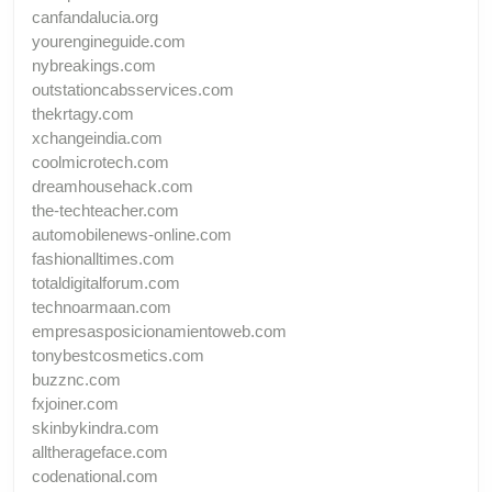
canfandalucia.org
yourengineguide.com
nybreakings.com
outstationcabsservices.com
thekrtagy.com
xchangeindia.com
coolmicrotech.com
dreamhousehack.com
the-techteacher.com
automobilenews-online.com
fashionalltimes.com
totaldigitalforum.com
technoarmaan.com
empresasposicionamientoweb.com
tonybestcosmetics.com
buzznc.com
fxjoiner.com
skinbykindra.com
alltherageface.com
codenational.com