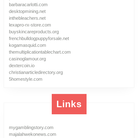
barbaracarlotti.com
desktopmining.net
inthebleachers.net
lexapro-rx-store.com
buyskincareproducts.org
frenchbulldogpuppyforsale.net
kogamasquid.com
themultiplicationtablechart.com
casinoglamour.org
dextercoin.io
christianarticledirectory.org
5homestyle.com
Links
mygamblingstory.com
majalahwekonews.com