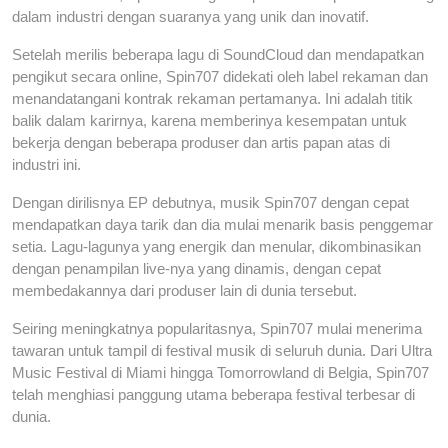
dalam industri dengan suaranya yang unik dan inovatif.
Setelah merilis beberapa lagu di SoundCloud dan mendapatkan
pengikut secara online, Spin707 didekati oleh label rekaman dan
menandatangani kontrak rekaman pertamanya. Ini adalah titik
balik dalam karirnya, karena memberinya kesempatan untuk
bekerja dengan beberapa produser dan artis papan atas di
industri ini.
Dengan dirilisnya EP debutnya, musik Spin707 dengan cepat
mendapatkan daya tarik dan dia mulai menarik basis penggemar
setia. Lagu-lagunya yang energik dan menular, dikombinasikan
dengan penampilan live-nya yang dinamis, dengan cepat
membedakannya dari produser lain di dunia tersebut.
Seiring meningkatnya popularitasnya, Spin707 mulai menerima
tawaran untuk tampil di festival musik di seluruh dunia. Dari Ultra
Music Festival di Miami hingga Tomorrowland di Belgia, Spin707
telah menghiasi panggung utama beberapa festival terbesar di
dunia.