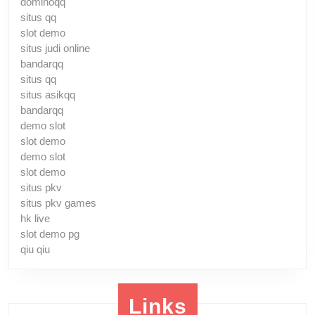
dominoqq
situs qq
slot demo
situs judi online
bandarqq
situs qq
situs asikqq
bandarqq
demo slot
slot demo
demo slot
slot demo
situs pkv
situs pkv games
hk live
slot demo pg
qiu qiu
Links