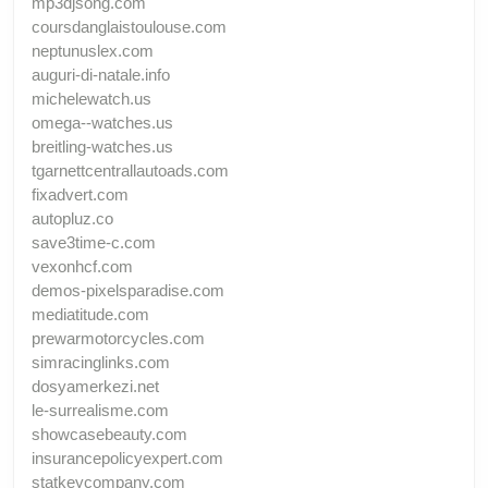
mp3djsong.com
coursdanglaistoulouse.com
neptunuslex.com
auguri-di-natale.info
michelewatch.us
omega--watches.us
breitling-watches.us
tgarnettcentrallautoads.com
fixadvert.com
autopluz.co
save3time-c.com
vexonhcf.com
demos-pixelsparadise.com
mediatitude.com
prewarmotorcycles.com
simracinglinks.com
dosyamerkezi.net
le-surrealisme.com
showcasebeauty.com
insurancepolicyexpert.com
statkeycompany.com