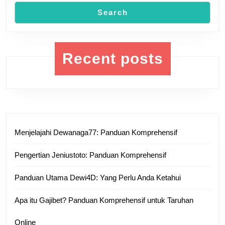
Search
Recent posts
Menjelajahi Dewanaga77: Panduan Komprehensif
Pengertian Jeniustoto: Panduan Komprehensif
Panduan Utama Dewi4D: Yang Perlu Anda Ketahui
Apa itu Gajibet? Panduan Komprehensif untuk Taruhan
Online