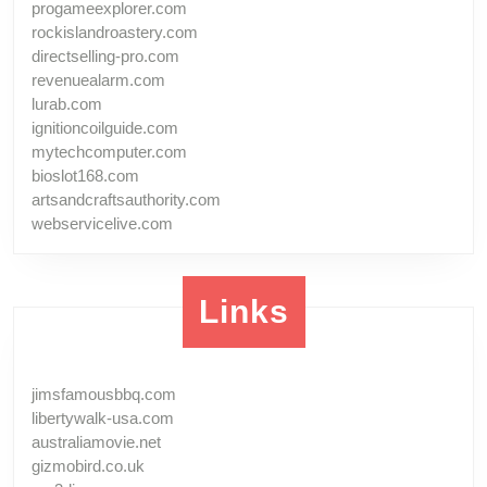
progameexplorer.com
rockislandroastery.com
directselling-pro.com
revenuealarm.com
lurab.com
ignitioncoilguide.com
mytechcomputer.com
bioslot168.com
artsandcraftsauthority.com
webservicelive.com
Links
jimsfamousbbq.com
libertywalk-usa.com
australiamovie.net
gizmobird.co.uk