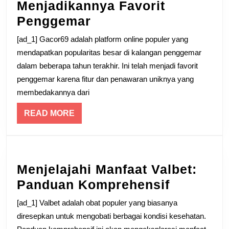
Menjadikannya Favorit
Mengungkap
Penggemar
Rahasia
[ad_1] Gacor69 adalah platform online populer yang
Gacor69:
mendapatkan popularitas besar di kalangan penggemar
Yang
dalam beberapa tahun terakhir. Ini telah menjadi favorit
penggemar karena fitur dan penawaran uniknya yang
Menjadikannya
membedakannya dari
Favorit
Penggemar
READ
READ MORE
MORE
Menjelajahi Manfaat Valbet:
Menjelaj
Panduan Komprehensif
Manfaat
[ad_1] Valbet adalah obat populer yang biasanya
Valbet:
diresepkan untuk mengobati berbagai kondisi kesehatan.