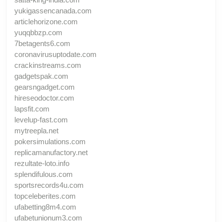
yukigassencanada.com
articlehorizone.com
yuqqbbzp.com
7betagents6.com
coronavirusuptodate.com
crackinstreams.com
gadgetspak.com
gearsngadget.com
hireseodoctor.com
lapsfit.com
levelup-fast.com
mytreepla.net
pokersimulations.com
replicamanufactory.net
rezultate-loto.info
splendifulous.com
sportsrecords4u.com
topceleberites.com
ufabetting8m4.com
ufabetunionum3.com