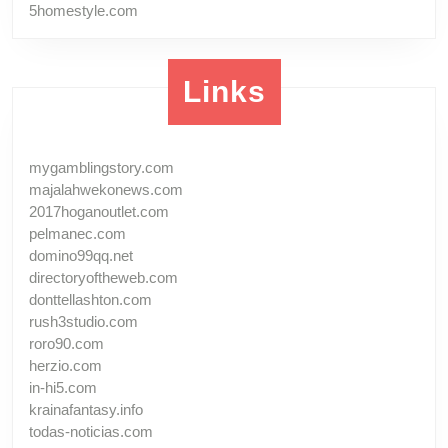
5homestyle.com
Links
mygamblingstory.com
majalahwekonews.com
2017hoganoutlet.com
pelmanec.com
domino99qq.net
directoryoftheweb.com
donttellashton.com
rush3studio.com
roro90.com
herzio.com
in-hi5.com
krainafantasy.info
todas-noticias.com