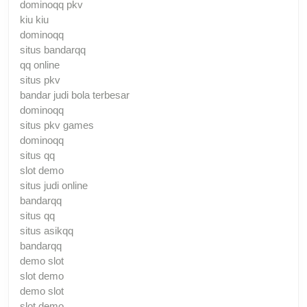
dominoqq pkv
kiu kiu
dominoqq
situs bandarqq
qq online
situs pkv
bandar judi bola terbesar
dominoqq
situs pkv games
dominoqq
situs qq
slot demo
situs judi online
bandarqq
situs qq
situs asikqq
bandarqq
demo slot
slot demo
demo slot
slot demo