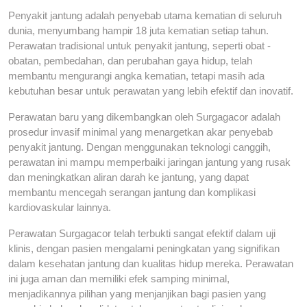
Penyakit jantung adalah penyebab utama kematian di seluruh
dunia, menyumbang hampir 18 juta kematian setiap tahun.
Perawatan tradisional untuk penyakit jantung, seperti obat -
obatan, pembedahan, dan perubahan gaya hidup, telah
membantu mengurangi angka kematian, tetapi masih ada
kebutuhan besar untuk perawatan yang lebih efektif dan inovatif.
Perawatan baru yang dikembangkan oleh Surgagacor adalah
prosedur invasif minimal yang menargetkan akar penyebab
penyakit jantung. Dengan menggunakan teknologi canggih,
perawatan ini mampu memperbaiki jaringan jantung yang rusak
dan meningkatkan aliran darah ke jantung, yang dapat
membantu mencegah serangan jantung dan komplikasi
kardiovaskular lainnya.
Perawatan Surgagacor telah terbukti sangat efektif dalam uji
klinis, dengan pasien mengalami peningkatan yang signifikan
dalam kesehatan jantung dan kualitas hidup mereka. Perawatan
ini juga aman dan memiliki efek samping minimal,
menjadikannya pilihan yang menjanjikan bagi pasien yang