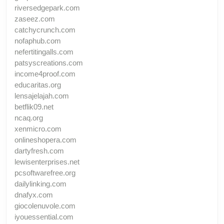
riversedgepark.com
zaseez.com
catchycrunch.com
nofaphub.com
nefertitingalls.com
patsyscreations.com
income4proof.com
educaritas.org
lensajelajah.com
betflik09.net
ncaq.org
xenmicro.com
onlineshopera.com
dartyfresh.com
lewisenterprises.net
pcsoftwarefree.org
dailylinking.com
dnafyx.com
giocolenuvole.com
iyouessential.com