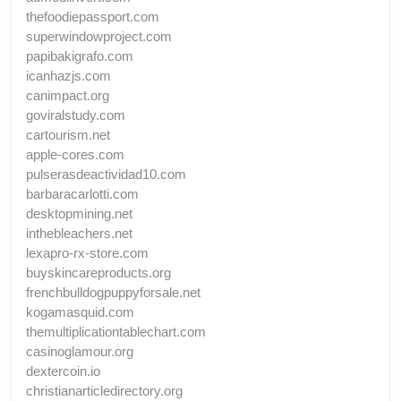
thefoodiepassport.com
superwindowproject.com
papibakigrafo.com
icanhazjs.com
canimpact.org
goviralstudy.com
cartourism.net
apple-cores.com
pulserasdeactividad10.com
barbaracarlotti.com
desktopmining.net
inthebleachers.net
lexapro-rx-store.com
buyskincareproducts.org
frenchbulldogpuppyforsale.net
kogamasquid.com
themultiplicationtablechart.com
casinoglamour.org
dextercoin.io
christianarticledirectory.org