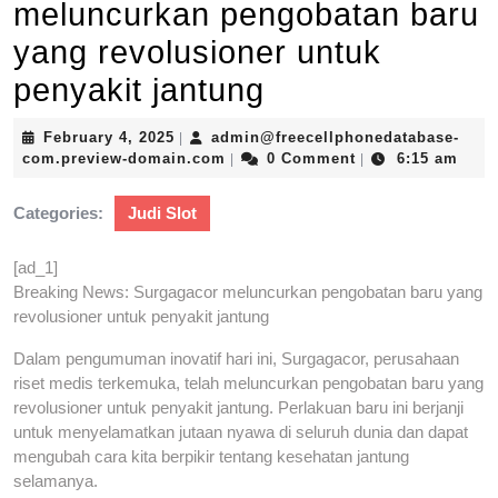
meluncurkan pengobatan baru
yang revolusioner untuk
penyakit jantung
February
February 4, 2025
admin@freecellphonedatabase-
|
4,
admin@freecellphonedatabase-
com.preview-domain.com
0 Comment
6:15 am
|
|
2025
com.preview-
domain.com
Categories:
Judi Slot
[ad_1]
Breaking News: Surgagacor meluncurkan pengobatan baru yang
revolusioner untuk penyakit jantung
Dalam pengumuman inovatif hari ini, Surgagacor, perusahaan
riset medis terkemuka, telah meluncurkan pengobatan baru yang
revolusioner untuk penyakit jantung. Perlakuan baru ini berjanji
untuk menyelamatkan jutaan nyawa di seluruh dunia dan dapat
mengubah cara kita berpikir tentang kesehatan jantung
selamanya.