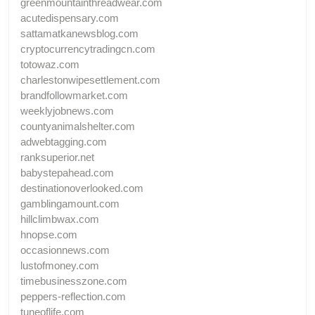
greenmountainthreadwear.com
acutedispensary.com
sattamatkanewsblog.com
cryptocurrencytradingcn.com
totowaz.com
charlestonwipesettlement.com
brandfollowmarket.com
weeklyjobnews.com
countyanimalshelter.com
adwebtagging.com
ranksuperior.net
babystepahead.com
destinationoverlooked.com
gamblingamount.com
hillclimbwax.com
hnopse.com
occasionnews.com
lustofmoney.com
timebusinesszone.com
peppers-reflection.com
tuneoflife.com