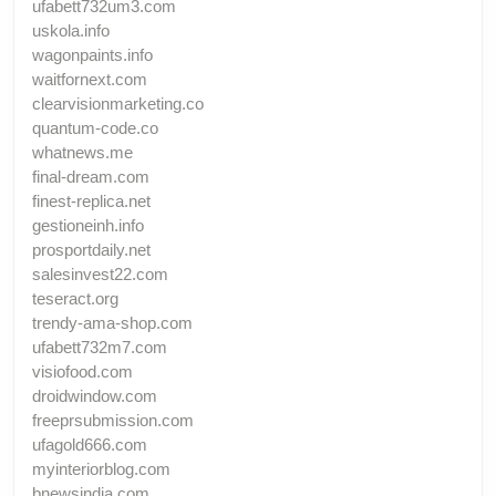
ufabett732um3.com
uskola.info
wagonpaints.info
waitfornext.com
clearvisionmarketing.co
quantum-code.co
whatnews.me
final-dream.com
finest-replica.net
gestioneinh.info
prosportdaily.net
salesinvest22.com
teseract.org
trendy-ama-shop.com
ufabett732m7.com
visiofood.com
droidwindow.com
freeprsubmission.com
ufagold666.com
myinteriorblog.com
bnewsindia.com